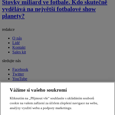
Stovky miliard ve fotbale. Kdo skutečně
vydělává na největší fotbalové show
planety?
redakce
O nás
Lidé
Kontakt
Sales kit
sledujte nás
Facebook
Twitter
YouTube
LinkedIn
RSS
Vážíme si vašeho soukromí
peak week newsletter
Souhrn toho nejdůležitějšího
Kliknutím na „Příjmout vše“ souhlasíte s ukládáním souborů
každý pátek ve vašem e-mailu.
Přihlásit odběr
cookie na vašem zařízení za účelem zlepšení navigace na webu,
Apple
Amazon
Andrej Babiš
akcie
automobilový průmysl
bitcoin
americká ekonomika
analýzy využití webu a podpory marketingu.
energetika
Donald Trump
ECB
ekonomika
Elon Musk
Brexit
dluhopisy