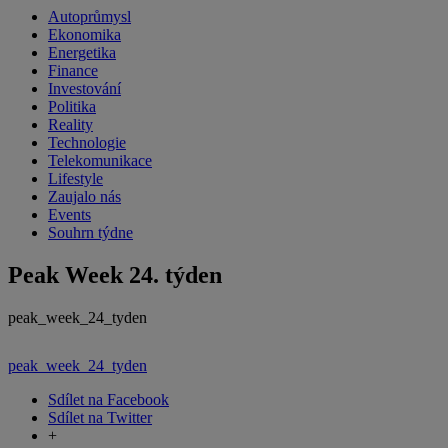
Autoprůmysl
Ekonomika
Energetika
Finance
Investování
Politika
Reality
Technologie
Telekomunikace
Lifestyle
Zaujalo nás
Events
Souhrn týdne
Peak Week 24. týden
peak_week_24_tyden
peak_week_24_tyden
Sdílet na Facebook
Sdílet na Twitter
+