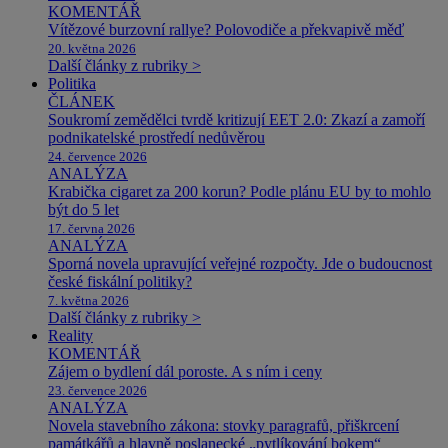
KOMENTÁŘ
Vítězové burzovní rallye? Polovodiče a překvapivě měď
20. května 2026
Další články z rubriky >
Politika
ČLÁNEK
Soukromí zemědělci tvrdě kritizují EET 2.0: Zkazí a zamoří
podnikatelské prostředí nedůvěrou
24. července 2026
ANALÝZA
Krabička cigaret za 200 korun? Podle plánu EU by to mohlo
být do 5 let
17. června 2026
ANALÝZA
Sporná novela upravující veřejné rozpočty. Jde o budoucnost
české fiskální politiky?
7. května 2026
Další články z rubriky >
Reality
KOMENTÁŘ
Zájem o bydlení dál poroste. A s ním i ceny
23. července 2026
ANALÝZA
Novela stavebního zákona: stovky paragrafů, přiškrcení
památkářů a hlavně poslanecké „pytlíkování bokem“