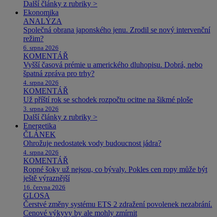
Další články z rubriky >
Ekonomika
ANALÝZA
Společná obrana japonského jenu. Zrodil se nový intervenční
režim?
6. srpna 2026
KOMENTÁŘ
Vyšší časová prémie u amerického dluhopisu. Dobrá, nebo
špatná zpráva pro trhy?
4. srpna 2026
KOMENTÁŘ
Už příští rok se schodek rozpočtu ocitne na šikmé ploše
3. srpna 2026
Další články z rubriky >
Energetika
ČLÁNEK
Ohrožuje nedostatek vody budoucnost jádra?
4. srpna 2026
KOMENTÁŘ
Ropné šoky už nejsou, co bývaly. Pokles cen ropy může být
ještě výraznější
16. června 2026
GLOSA
Čerstvé změny systému ETS 2 zdražení povolenek nezabrání.
Cenové výkyvy by ale mohly zmírnit