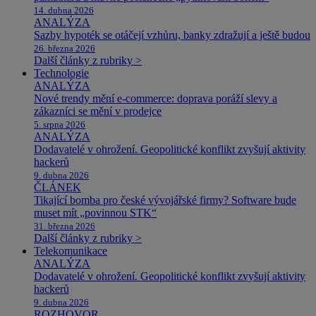
14. dubna 2026
ANALÝZA
Sazby hypoték se otáčejí vzhůru, banky zdražují a ještě budou
26. března 2026
Další články z rubriky >
Technologie
ANALÝZA
Nové trendy mění e-commerce: doprava poráží slevy a
zákazníci se mění v prodejce
5. srpna 2026
ANALÝZA
Dodavatelé v ohrožení. Geopolitické konflikt zvyšují aktivity
hackerů
9. dubna 2026
ČLÁNEK
Tikající bomba pro české vývojářské firmy? Software bude
muset mít „povinnou STK“
31. března 2026
Další články z rubriky >
Telekomunikace
ANALÝZA
Dodavatelé v ohrožení. Geopolitické konflikt zvyšují aktivity
hackerů
9. dubna 2026
ROZHOVOR