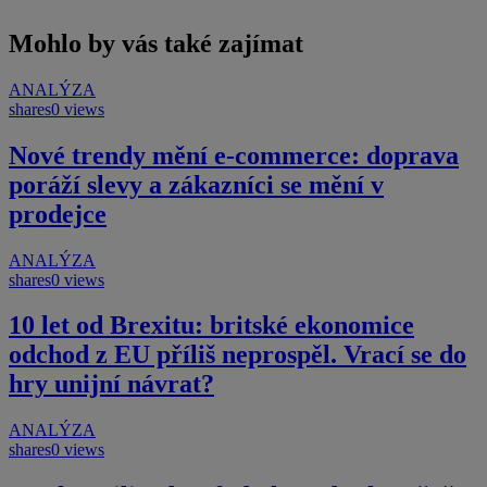
Mohlo by vás také zajímat
ANALÝZA
shares
0 views
Nové trendy mění e-commerce: doprava
poráží slevy a zákazníci se mění v
prodejce
ANALÝZA
shares
0 views
10 let od Brexitu: britské ekonomice
odchod z EU příliš neprospěl. Vrací se do
hry unijní návrat?
ANALÝZA
shares
0 views