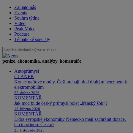
Zaujalo nás
Events
Souhrn týdne
Video
Peak Voice
Podcast
Tématické speciály
peníze, ekonomika, analýzy, komentáře
Autoprůmysl
ČLÁNEK
Konec naftové modly. Češi prchají před drahým benzinem k
elektromobilům
22. dubna 2026
KOMENTÁŘ
Jak moc bude český průmysl bolet „íránský šok“?
13. března 2026
KOMENTÁŘ
Lídra evropské ekonomiky Německo mají zachránit dotace.
Co to přinese Česku?
25. listopadu 2025