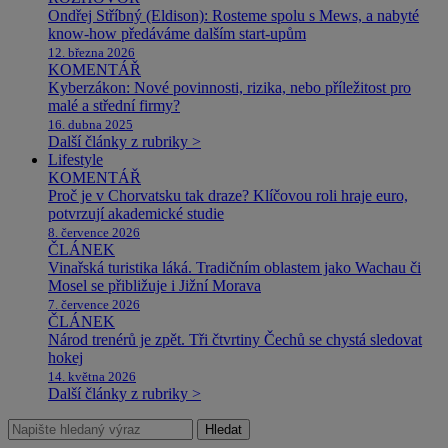
Ondřej Stříbný (Eldison): Rosteme spolu s Mews, a nabyté
know-how předáváme dalším start-upům
12. března 2026
KOMENTÁŘ
Kyberzákon: Nové povinnosti, rizika, nebo příležitost pro
malé a střední firmy?
16. dubna 2025
Další články z rubriky >
Lifestyle
KOMENTÁŘ
Proč je v Chorvatsku tak draze? Klíčovou roli hraje euro,
potvrzují akademické studie
8. července 2026
ČLÁNEK
Vinařská turistika láká. Tradičním oblastem jako Wachau či
Mosel se přibližuje i Jižní Morava
7. července 2026
ČLÁNEK
Národ trenérů je zpět. Tři čtvrtiny Čechů se chystá sledovat
hokej
14. května 2026
Další články z rubriky >
Hledat