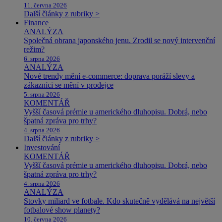
11. června 2026
Další články z rubriky >
Finance
ANALÝZA
Společná obrana japonského jenu. Zrodil se nový intervenční
režim?
6. srpna 2026
ANALÝZA
Nové trendy mění e-commerce: doprava poráží slevy a
zákazníci se mění v prodejce
5. srpna 2026
KOMENTÁŘ
Vyšší časová prémie u amerického dluhopisu. Dobrá, nebo
špatná zpráva pro trhy?
4. srpna 2026
Další články z rubriky >
Investování
KOMENTÁŘ
Vyšší časová prémie u amerického dluhopisu. Dobrá, nebo
špatná zpráva pro trhy?
4. srpna 2026
ANALÝZA
Stovky miliard ve fotbale. Kdo skutečně vydělává na největší
fotbalové show planety?
10. června 2026