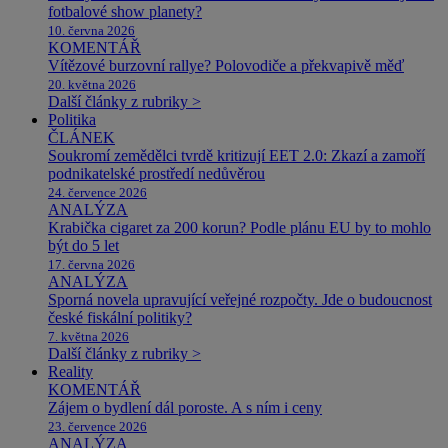
fotbalové show planety?
10. června 2026
KOMENTÁŘ
Vítězové burzovní rallye? Polovodiče a překvapivě měď
20. května 2026
Další články z rubriky >
Politika
ČLÁNEK
Soukromí zemědělci tvrdě kritizují EET 2.0: Zkazí a zamoří
podnikatelské prostředí nedůvěrou
24. července 2026
ANALÝZA
Krabička cigaret za 200 korun? Podle plánu EU by to mohlo
být do 5 let
17. června 2026
ANALÝZA
Sporná novela upravující veřejné rozpočty. Jde o budoucnost
české fiskální politiky?
7. května 2026
Další články z rubriky >
Reality
KOMENTÁŘ
Zájem o bydlení dál poroste. A s ním i ceny
23. července 2026
ANALÝZA