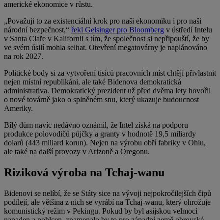
americké ekonomice v růstu.
„Považuji to za existenciální krok pro naši ekonomiku i pro naši
národní bezpečnost,“
řekl Gelsinger pro Bloomberg
v ústředí Intelu
v Santa Claře v Kalifornii s tím, že společnost si nepřipouští, že by
ve svém úsilí mohla selhat. Otevření megatovárny je naplánováno
na rok 2027.
Politické body si za vytvoření tisíců pracovních míst chtějí přivlastnit
nejen místní republikáni, ale také Bidenova demokratická
administrativa. Demokratický prezident už před dvěma lety hovořil
o nové továrně jako o splněném snu, který ukazuje budoucnost
Ameriky.
Bílý dům navíc nedávno oznámil, že Intel získá na podporu
produkce polovodičů půjčky a granty v hodnotě 19,5 miliardy
dolarů (443 miliard korun). Nejen na výrobu obří fabriky v Ohiu,
ale také na další provozy v Arizoně a Oregonu.
Riziková výroba na Tchaj-wanu
Bidenovi se nelíbí, že se Státy sice na vývoji nejpokročilejších čipů
podílejí, ale většina z nich se vyrábí na Tchaj-wanu, který ohrožuje
komunistický režim v Pekingu. Pokud by byl asijskou velmocí
napaden a pohlcen, znamenalo by to pro západní země obrovské