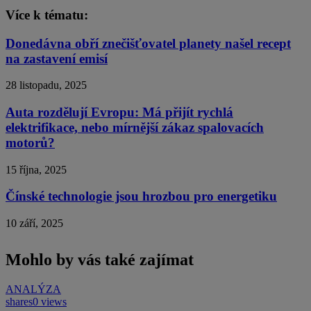
Více k tématu:
Donedávna obří znečišťovatel planety našel recept
na zastavení emisí
28 listopadu, 2025
Auta rozdělují Evropu: Má přijít rychlá
elektrifikace, nebo mírnější zákaz spalovacích
motorů?
15 října, 2025
Čínské technologie jsou hrozbou pro energetiku
10 září, 2025
Mohlo by vás také zajímat
ANALÝZA
shares
0 views