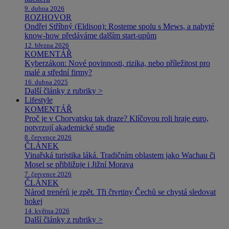
9. dubna 2026
ROZHOVOR
Ondřej Stříbný (Eldison): Rosteme spolu s Mews, a nabyté
know-how předáváme dalším start-upům
12. března 2026
KOMENTÁŘ
Kyberzákon: Nové povinnosti, rizika, nebo příležitost pro
malé a střední firmy?
16. dubna 2025
Další články z rubriky >
Lifestyle
KOMENTÁŘ
Proč je v Chorvatsku tak draze? Klíčovou roli hraje euro,
potvrzují akademické studie
8. července 2026
ČLÁNEK
Vinařská turistika láká. Tradičním oblastem jako Wachau či
Mosel se přibližuje i Jižní Morava
7. července 2026
ČLÁNEK
Národ trenérů je zpět. Tři čtvrtiny Čechů se chystá sledovat
hokej
14. května 2026
Další články z rubriky >