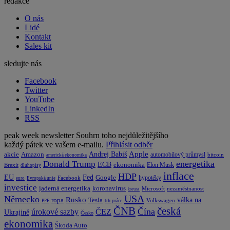
redakce
O nás
Lidé
Kontakt
Sales kit
sledujte nás
Facebook
Twitter
YouTube
LinkedIn
RSS
peak week newsletter
Souhrn toho nejdůležitějšího
každý pátek ve vašem e-mailu.
Přihlásit odběr
Apple
Amazon
Andrej Babiš
akcie
automobilový průmysl
bitcoin
americká ekonomika
energetika
Donald Trump
ECB
ekonomika
Elon Musk
Brexit
dluhopisy
inflace
HDP
EU
Fed
Google
hypotéky
Facebook
euro
Evropská unie
investice
koronavirus
jaderná energetika
nezaměstnanost
Microsoft
koruna
USA
Německo
Rusko
Tesla
válka na
ropa
trh práce
Volkswagen
PPF
česká
ČNB
Čína
ČEZ
úrokové sazby
Ukrajině
Česko
ekonomika
Škoda Auto