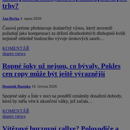
trhy?
Jan Berka
4. srpna 2026
Časová prémie představuje dodatečný výnos, který investoři
požadují jako kompenzaci za držení dlouhodobých dluhopisů kvůli
nejistotě ohledně budoucího vývoje úrokových sazeb…
KOMENTÁŘ
shares
views
Ropné šoky už nejsou, co bývaly. Pokles
cen ropy může být ještě výraznější
Dominik Rusinko
16. června 2026
Spojené státy a Írán v noci na pondělí oznámily dosažení dohody,
která by měla vést k ukončení války, jež začala…
KOMENTÁŘ
shares
views
Vítězové burzovní rallye? Polovodiče a