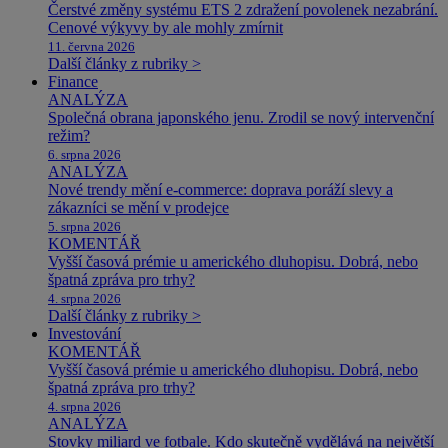
Čerstvé změny systému ETS 2 zdražení povolenek nezabrání.
Cenové výkyvy by ale mohly zmírnit
11. června 2026
Další články z rubriky >
Finance
ANALÝZA
Společná obrana japonského jenu. Zrodil se nový intervenční
režim?
6. srpna 2026
ANALÝZA
Nové trendy mění e-commerce: doprava poráží slevy a
zákazníci se mění v prodejce
5. srpna 2026
KOMENTÁŘ
Vyšší časová prémie u amerického dluhopisu. Dobrá, nebo
špatná zpráva pro trhy?
4. srpna 2026
Další články z rubriky >
Investování
KOMENTÁŘ
Vyšší časová prémie u amerického dluhopisu. Dobrá, nebo
špatná zpráva pro trhy?
4. srpna 2026
ANALÝZA
Stovky miliard ve fotbale. Kdo skutečně vydělává na největší