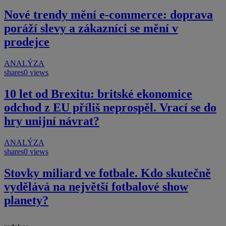
Nové trendy mění e-commerce: doprava
poráží slevy a zákazníci se mění v
prodejce
ANALÝZA
shares
0 views
10 let od Brexitu: britské ekonomice
odchod z EU příliš neprospěl. Vrací se do
hry unijní návrat?
ANALÝZA
shares
0 views
Stovky miliard ve fotbale. Kdo skutečně
vydělává na největší fotbalové show
planety?