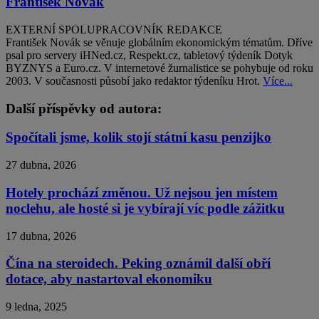
František Novák
EXTERNÍ SPOLUPRACOVNÍK REDAKCE
František Novák se věnuje globálním ekonomickým tématům. Dříve
psal pro servery iHNed.cz, Respekt.cz, tabletový týdeník Dotyk
BYZNYS a Euro.cz. V internetové žurnalistice se pohybuje od roku
2003. V současnosti působí jako redaktor týdeníku Hrot.
Více...
Další příspěvky od autora:
Spočítali jsme, kolik stojí státní kasu penzijko
27 dubna, 2026
Hotely prochází změnou. Už nejsou jen místem
noclehu, ale hosté si je vybírají víc podle zážitku
17 dubna, 2026
Čína na steroidech. Peking oznámil další obří
dotace, aby nastartoval ekonomiku
9 ledna, 2025