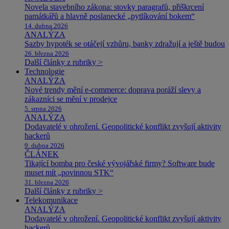
Novela stavebního zákona: stovky paragrafů, přiškrcení
památkářů a hlavně poslanecké „pytlíkování bokem“
14. dubna 2026
ANALÝZA
Sazby hypoték se otáčejí vzhůru, banky zdražují a ještě budou
26. března 2026
Další články z rubriky >
Technologie
ANALÝZA
Nové trendy mění e-commerce: doprava poráží slevy a
zákazníci se mění v prodejce
5. srpna 2026
ANALÝZA
Dodavatelé v ohrožení. Geopolitické konflikt zvyšují aktivity
hackerů
9. dubna 2026
ČLÁNEK
Tikající bomba pro české vývojářské firmy? Software bude
muset mít „povinnou STK“
31. března 2026
Další články z rubriky >
Telekomunikace
ANALÝZA
Dodavatelé v ohrožení. Geopolitické konflikt zvyšují aktivity
hackerů