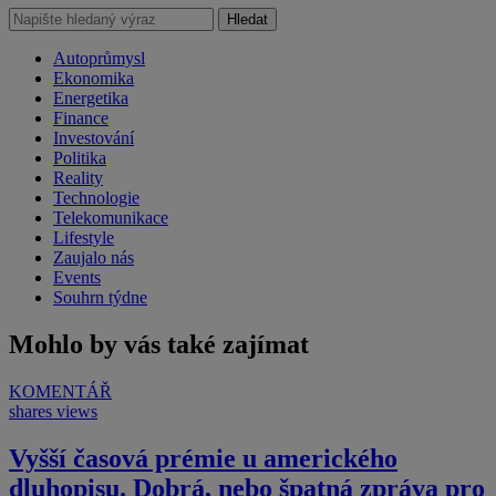
Hledat
Autoprůmysl
Ekonomika
Energetika
Finance
Investování
Politika
Reality
Technologie
Telekomunikace
Lifestyle
Zaujalo nás
Events
Souhrn týdne
Mohlo by vás také zajímat
KOMENTÁŘ
shares
views
Vyšší časová prémie u amerického
dluhopisu. Dobrá, nebo špatná zpráva pro