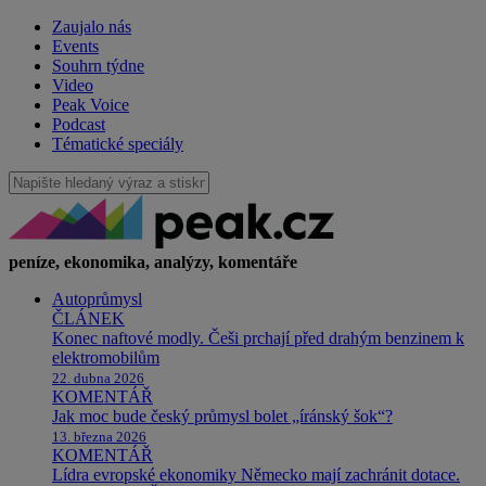
Zaujalo nás
Events
Souhrn týdne
Video
Peak Voice
Podcast
Tématické speciály
peníze, ekonomika, analýzy, komentáře
Autoprůmysl
ČLÁNEK
Konec naftové modly. Češi prchají před drahým benzinem k
elektromobilům
22. dubna 2026
KOMENTÁŘ
Jak moc bude český průmysl bolet „íránský šok“?
13. března 2026
KOMENTÁŘ
Lídra evropské ekonomiky Německo mají zachránit dotace.