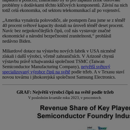
problémy s dodávkami těchto klíčových komponentů. Závisí na nich
totiž celá ekonomika, od sektoru telekomunikací až po vojenství.
„Amerika vynalezla polovodiče, ale postupem času jsme se z téměř
40 procent světové kapacity dostali na úroveň téměř deset procent.
Navíc bez nejpokročilejších čipů, což nás vystavuje značné
ekonomické a národní bezpečnostní zranitelnosti,“ prohlásil
nedávno Biden.
Miliardové dotace na výstavbu nových fabrik v USA nicméně
získali i další výrobci, včetně zahraničních. V Arizoně chystá
výstavbu právě tchajwanská společnost TSMC (Taiwan
Semiconductor Manufacturing Company),
největší světový
specializovaný výrobce čipů na světě
podle tržeb. A v Texasu staví
novou továrnu i jihokorejská společnost Samsung Electronics.
GRAF: Největší výrobci čipů na světě podle tržeb
V posledním kvartále roku 2023, v procentech.