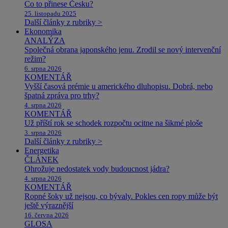
Co to přinese Česku?
25. listopadu 2025
Další články z rubriky >
Ekonomika
ANALÝZA
Společná obrana japonského jenu. Zrodil se nový intervenční
režim?
6. srpna 2026
KOMENTÁŘ
Vyšší časová prémie u amerického dluhopisu. Dobrá, nebo
špatná zpráva pro trhy?
4. srpna 2026
KOMENTÁŘ
Už příští rok se schodek rozpočtu ocitne na šikmé ploše
3. srpna 2026
Další články z rubriky >
Energetika
ČLÁNEK
Ohrožuje nedostatek vody budoucnost jádra?
4. srpna 2026
KOMENTÁŘ
Ropné šoky už nejsou, co bývaly. Pokles cen ropy může být
ještě výraznější
16. června 2026
GLOSA