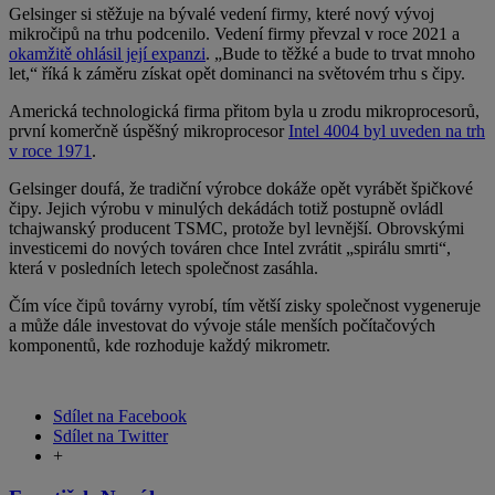
Gelsinger si stěžuje na bývalé vedení firmy, které nový vývoj
mikročipů na trhu podcenilo. Vedení firmy převzal v roce 2021 a
okamžitě ohlásil její expanzi
. „Bude to těžké a bude to trvat mnoho
let,“ říká k záměru získat opět dominanci na světovém trhu s čipy.
Americká technologická firma přitom byla u zrodu mikroprocesorů,
první komerčně úspěšný mikroprocesor
Intel 4004 byl uveden na trh
v roce 1971
.
Gelsinger doufá, že tradiční výrobce dokáže opět vyrábět špičkové
čipy. Jejich výrobu v minulých dekádách totiž postupně ovládl
tchajwanský producent TSMC, protože byl levnější. Obrovskými
investicemi do nových továren chce Intel zvrátit „spirálu smrti“,
která v posledních letech společnost zasáhla.
Čím více čipů továrny vyrobí, tím větší zisky společnost vygeneruje
a může dále investovat do vývoje stále menších počítačových
komponentů, kde rozhoduje každý mikrometr.
Sdílet na Facebook
Sdílet na Twitter
+