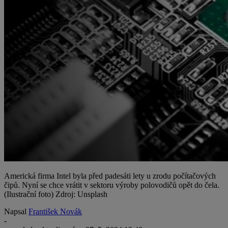
Americká firma Intel byla před padesáti lety u zrodu počítačových
čipů. Nyní se chce vrátit v sektoru výroby polovodičů opět do čela.
(Ilustrační foto) Zdroj: Unsplash
Napsal
František Novák
-