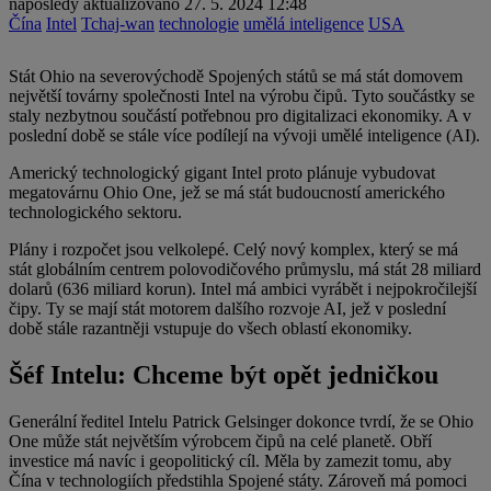
naposledy aktualizováno
27. 5. 2024 12:48
Čína
Intel
Tchaj-wan
technologie
umělá inteligence
USA
Stát Ohio na severovýchodě Spojených států se má stát domovem
největší továrny společnosti Intel na výrobu čipů. Tyto součástky se
staly nezbytnou součástí potřebnou pro digitalizaci ekonomiky. A v
poslední době se stále více podílejí na vývoji umělé inteligence (AI).
Americký technologický gigant Intel proto plánuje vybudovat
megatovárnu Ohio One, jež se má stát budoucností amerického
technologického sektoru.
Plány i rozpočet jsou velkolepé. Celý nový komplex, který se má
stát globálním centrem polovodičového průmyslu, má stát 28 miliard
dolarů (636 miliard korun). Intel má ambici vyrábět i nejpokročilejší
čipy. Ty se mají stát motorem dalšího rozvoje AI, jež v poslední
době stále razantněji vstupuje do všech oblastí ekonomiky.
Šéf Intelu: Chceme být opět jedničkou
Generální ředitel Intelu Patrick Gelsinger dokonce tvrdí, že se Ohio
One může stát největším výrobcem čipů na celé planetě. Obří
investice má navíc i geopolitický cíl. Měla by zamezit tomu, aby
Čína v technologiích předstihla Spojené státy. Zároveň má pomoci