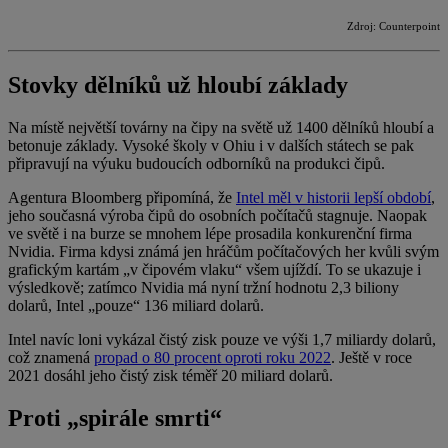
Zdroj: Counterpoint
Stovky dělníků už hloubí základy
Na místě největší továrny na čipy na světě už 1400 dělníků hloubí a
betonuje základy. Vysoké školy v Ohiu i v dalších státech se pak
připravují na výuku budoucích odborníků na produkci čipů.
Agentura Bloomberg připomíná, že
Intel měl v historii lepší období
,
jeho současná výroba čipů do osobních počítačů stagnuje. Naopak
ve světě i na burze se mnohem lépe prosadila konkurenční firma
Nvidia. Firma kdysi známá jen hráčům počítačových her kvůli svým
grafickým kartám „v čipovém vlaku“ všem ujíždí. To se ukazuje i
výsledkově; zatímco Nvidia má nyní tržní hodnotu 2,3 biliony
dolarů, Intel „pouze“ 136 miliard dolarů.
Intel navíc loni vykázal čistý zisk pouze ve výši 1,7 miliardy dolarů,
což znamená
propad o 80 procent oproti roku 2022
. Ještě v roce
2021 dosáhl jeho čistý zisk téměř 20 miliard dolarů.
Proti „spirále smrti“