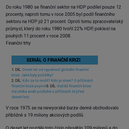
Do roku 1980 se finanční sektor na HDP podílel pouze 12
procenty, naproti tomu v roce 2005 byl podíl finančního
sektoru na HDP již 21 procent. Oproti tomu zpracovatelský
průmysl, který do roku 1980 tvořil 22% HDP, poklesl na
pouhých 11 procent v roce 2008.
Finanční trhy
SERIÁL O FINANČNÍ KRIZI
1. DÍL:
Deset let od vypuknutí globální finanční
krize. Jaké byly počátky?
2. DÍL:
Kdo za to mohl? Kdo je vinen? O příčinách
finanční krize poprvé
3. DÍL:
Každá finanční krize
má viníka aneb podruhé o příčinách té před
deseti lety
V roce 1975 se na newyorské burze denně obchodovalo
přibližně s 19 miliony akciových podílů.
O deset let později toto číslo přesáhlo 109 milionů a do