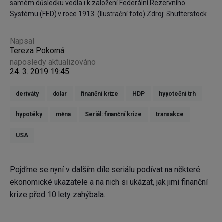
samém důsledku vedla i k založení Federální Rezervního
Systému (FED) v roce 1913. (Ilustrační foto) Zdroj: Shutterstock
Napsal
Tereza Pokorná
naposledy aktualizováno
24. 3. 2019 19:45
deriváty
dolar
finanční krize
HDP
hypoteční trh
hypotéky
měna
Seriál: finanční krize
transakce
USA
Pojďme se nyní v dalším díle seriálu podívat na některé
ekonomické ukazatele a na nich si ukázat, jak jimi finanční
krize před 10 lety zahýbala.