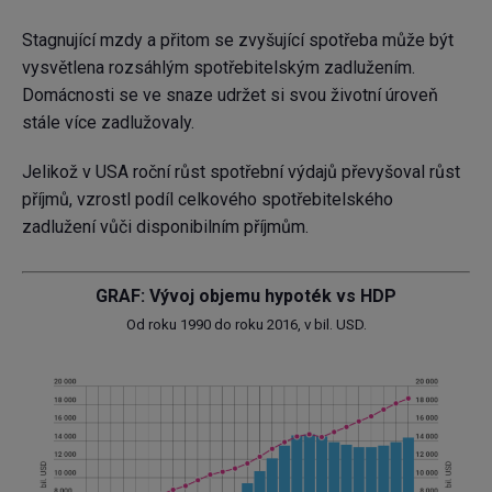
Stagnující mzdy a přitom se zvyšující spotřeba může být
vysvětlena rozsáhlým spotřebitelským zadlužením.
Domácnosti se ve snaze udržet si svou životní úroveň
stále více zadlužovaly.
Jelikož v USA roční růst spotřební výdajů převyšoval růst
příjmů, vzrostl podíl celkového spotřebitelského
zadlužení vůči disponibilním příjmům.
GRAF: Vývoj objemu hypoték vs HDP
Od roku 1990 do roku 2016, v bil. USD.