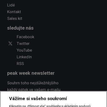
Lidé
Kontakt
Sales kit
sledujte nás
Facebook
Twitter
YouTube
LinkedIn
RSS
peak week newsletter
Souhrn toho nejdůležitějšího
každý pátek ve vašem e-mailu.
Vážíme si vašeho soukromí
Přihlásit odběr
Kliknutím na „Příjmout vše“ souhlasíte s ukládáním souborů