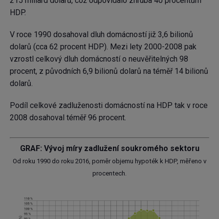
215 miliard dolarů, což odpovídalo zhruba 40 procentům
HDP.
V roce 1990 dosahoval dluh domácností již 3,6 bilionů
dolarů (cca 62 procent HDP). Mezi lety 2000-2008 pak
vzrostl celkový dluh domácností o neuvěřitelných 98
procent, z původních 6,9 bilionů dolarů na téměř 14 bilionů
dolarů.
Podíl celkové zadluženosti domácností na HDP tak v roce
2008 dosahoval téměř 96 procent.
GRAF: Vývoj míry zadlužení soukromého sektoru
Od roku 1990 do roku 2016, poměr objemu hypoték k HDP, měřeno v
procentech.