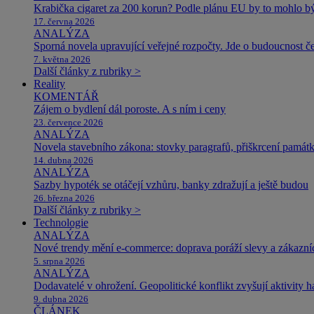
Krabička cigaret za 200 korun? Podle plánu EU by to mohlo být
17. června 2026
ANALÝZA
Sporná novela upravující veřejné rozpočty. Jde o budoucnost čes
7. května 2026
Další články z rubriky >
Reality
KOMENTÁŘ
Zájem o bydlení dál poroste. A s ním i ceny
23. července 2026
ANALÝZA
Novela stavebního zákona: stovky paragrafů, přiškrcení památ
14. dubna 2026
ANALÝZA
Sazby hypoték se otáčejí vzhůru, banky zdražují a ještě budou
26. března 2026
Další články z rubriky >
Technologie
ANALÝZA
Nové trendy mění e-commerce: doprava poráží slevy a zákazníc
5. srpna 2026
ANALÝZA
Dodavatelé v ohrožení. Geopolitické konflikt zvyšují aktivity 
9. dubna 2026
ČLÁNEK