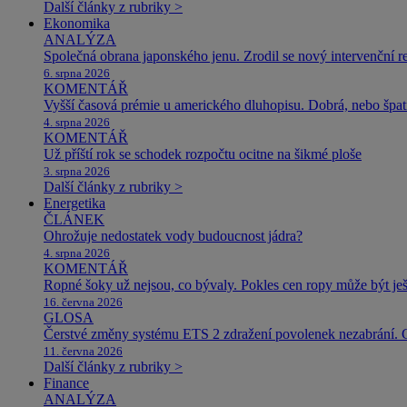
Další články z rubriky >
Ekonomika
ANALÝZA
Společná obrana japonského jenu. Zrodil se nový intervenční r
6. srpna 2026
KOMENTÁŘ
Vyšší časová prémie u amerického dluhopisu. Dobrá, nebo špat
4. srpna 2026
KOMENTÁŘ
Už příští rok se schodek rozpočtu ocitne na šikmé ploše
3. srpna 2026
Další články z rubriky >
Energetika
ČLÁNEK
Ohrožuje nedostatek vody budoucnost jádra?
4. srpna 2026
KOMENTÁŘ
Ropné šoky už nejsou, co bývaly. Pokles cen ropy může být ješ
16. června 2026
GLOSA
Čerstvé změny systému ETS 2 zdražení povolenek nezabrání. 
11. června 2026
Další články z rubriky >
Finance
ANALÝZA