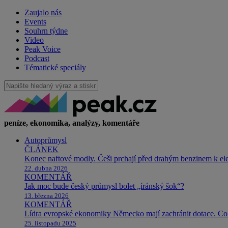
Zaujalo nás
Events
Souhrn týdne
Video
Peak Voice
Podcast
Tématické speciály
peníze, ekonomika, analýzy, komentáře
Autoprůmysl
ČLÁNEK
Konec naftové modly. Češi prchají před drahým benzinem k e
22. dubna 2026
KOMENTÁŘ
Jak moc bude český průmysl bolet „íránský šok“?
13. března 2026
KOMENTÁŘ
Lídra evropské ekonomiky Německo mají zachránit dotace. Co 
25. listopadu 2025