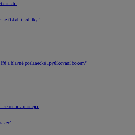
 do 5 let
ké fiskální politiky?
kářů a hlavně poslanecké „pytlíkování bokem“
i se mění v prodejce
hackerů