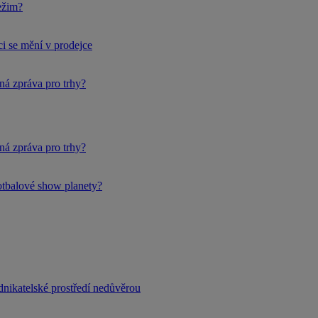
ežim?
i se mění v prodejce
ná zpráva pro trhy?
ná zpráva pro trhy?
fotbalové show planety?
dnikatelské prostředí nedůvěrou