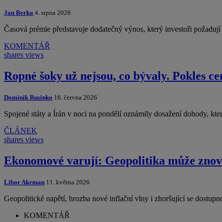
Jan Berka
4. srpna 2026
Časová prémie představuje dodatečný výnos, který investoři požadu
KOMENTÁŘ
shares
views
Ropné šoky už nejsou, co bývaly. Pokles ce
Dominik Rusinko
16. června 2026
Spojené státy a Írán v noci na pondělí oznámily dosažení dohody, kte
ČLÁNEK
shares
views
Ekonomové varují: Geopolitika může znovu 
Libor Akrman
11. května 2026
Geopolitické napětí, hrozba nové inflační vlny i zhoršující se dost
KOMENTÁŘ