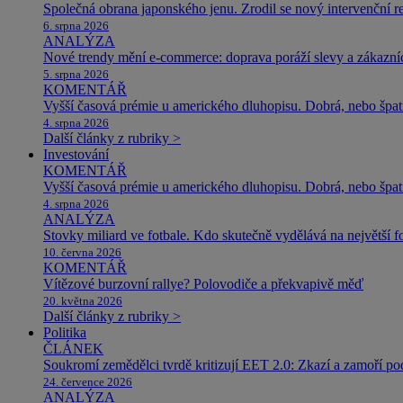
Společná obrana japonského jenu. Zrodil se nový intervenční r
6. srpna 2026
ANALÝZA
Nové trendy mění e-commerce: doprava poráží slevy a zákazníc
5. srpna 2026
KOMENTÁŘ
Vyšší časová prémie u amerického dluhopisu. Dobrá, nebo špat
4. srpna 2026
Další články z rubriky >
Investování
KOMENTÁŘ
Vyšší časová prémie u amerického dluhopisu. Dobrá, nebo špat
4. srpna 2026
ANALÝZA
Stovky miliard ve fotbale. Kdo skutečně vydělává na největší 
10. června 2026
KOMENTÁŘ
Vítězové burzovní rallye? Polovodiče a překvapivě měď
20. května 2026
Další články z rubriky >
Politika
ČLÁNEK
Soukromí zemědělci tvrdě kritizují EET 2.0: Zkazí a zamoří po
24. července 2026
ANALÝZA