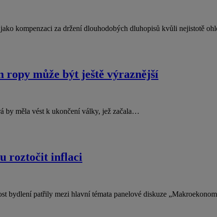
jí jako kompenzaci za držení dlouhodobých dluhopisů kvůli nejistotě 
n ropy může být ještě výraznější
rá by měla vést k ukončení války, jež začala…
roztočit inflaci
upnost bydlení patřily mezi hlavní témata panelové diskuze „Makroekon