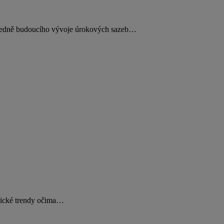
ohledně budoucího vývoje úrokových sazeb…
omické trendy očima…