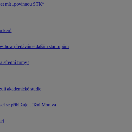
uset mít „povinnou STK“
hackerů
now-how předáváme dalším start-upům
a střední firmy?
rzují akademické studie
l se přibližuje i Jižní Morava
kej