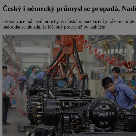
Český i německý průmysl se propadá. Nadě
Globalizace má i své mouchy. Z čínského nachlazení je rázem chřipk
makrodat se ale zdá, že léčebný proces už byl zahájen.