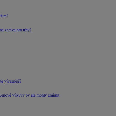
ežim?
ná zpráva pro trhy?
tě výraznější
Cenové výkyvy by ale mohly zmírnit