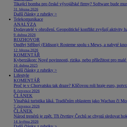
Tikající bomba pro české vývojářské firmy? Software bude m
31. března 2026
Další články z rubriky >
Telekomunikace
ANALÝZA
Dodavatelé v ohrožení. Geopolitické konflikt zvyšují aktivity 
9. dubna 2026
ROZHOVOR
Ondřej Stříbný (Eldison): Rosteme spolu s Mews, a nabyté k
12. března 2026
KOMENTÁŘ
Kyberzákon: Nové povinnosti, rizika, nebo příležitost pro malé 
16. dubna 2025
Další články z rubriky >
Lifestyle
KOMENTÁŘ
Proč je v Chorvatsku tak draze? Klíčovou roli hraje euro, potv
8. července 2026
ČLÁNEK
Vinařská turistika láká. Tradičním oblastem jako Wachau či Mose
7. července 2026
ČLÁNEK
Národ trenérů je zpět. Tři čtvrtiny Čechů se chystá sledovat ho
14. května 2026
Další články z rubriky >