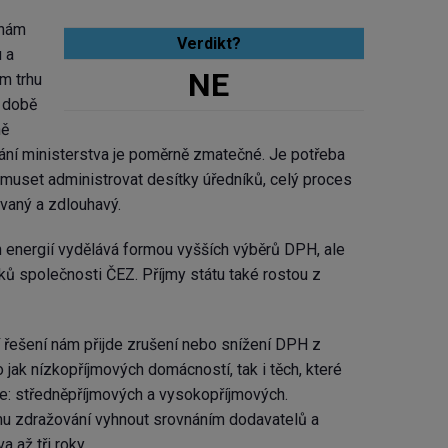
 nám
Verdikt?
 a
NE
m trhu
é době
ně
nání ministerstva je poměrně zmatečné. Je potřeba
u muset administrovat desítky úředníků, celý proces
vaný a zdlouhavý.
h energií vydělává formou vyšších výběrů DPH, ale
ků společnosti ČEZ. Příjmy státu také rostou z
 řešení nám přijde zrušení nebo snížení DPH z
o jak nízkopříjmových domácností, tak i těch, které
ce: středněpříjmových a vysokopříjmových.
u zdražování vyhnout srovnáním dodavatelů a
 až tři roky.