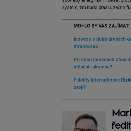
spotřeby energií DPH deset proce
systém, tím bude dražší, začne fun
MOHLO BY VÁS ZAJÍMAT:
Inovace v době drahých en
mrakodrap
Po dvou dekádách stabilit
inflační rakovina?
Fidelity International: Riz
stojí?
Mart
ředi