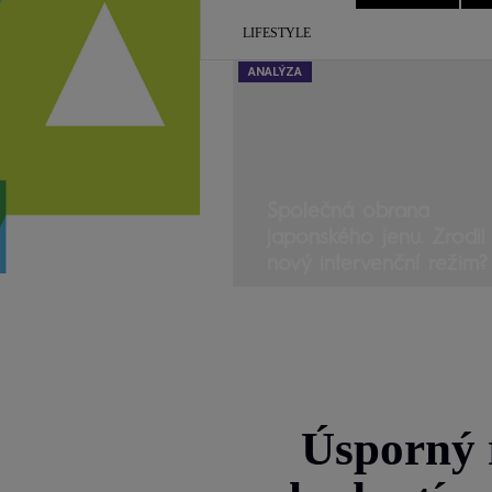
LIFESTYLE
ANALÝZA
Společná obrana
japonského jenu. Zrodil
nový intervenční režim?
Úsporný 