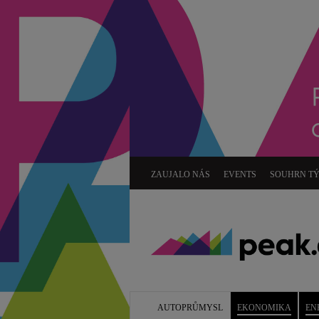
ZAUJALO NÁS
EVENTS
SOUHRN T
AUTOPRŮMYSL
EKONOMIKA
EN