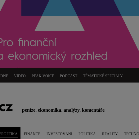
ÝDNE
VIDEO
PEAK VOICE
PODCAST
TÉMATICKÉ SPECIÁLY
peníze, ekonomika, analýzy, komentáře
ERGETIKA
FINANCE
INVESTOVÁNÍ
POLITIKA
REALITY
TECHNO