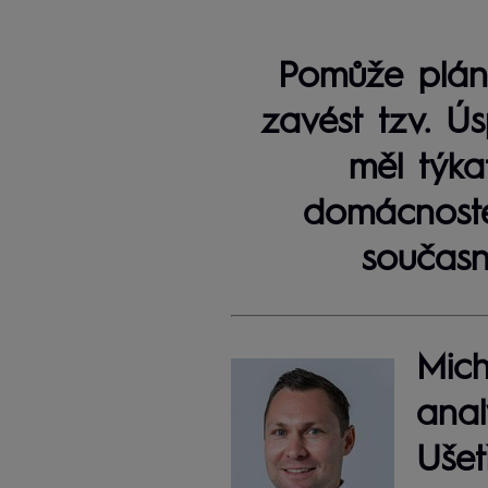
Pomůže plán 
zavést tzv. Ús
měl týkat
domácnostem
současn
Mich
anal
Ušet