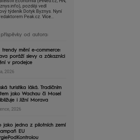
atelství Economia (iHNed.cz, HN,
nys.info), později vedl
tový týdeník Dotyk Byznys. Nyní
fredaktorem Peak.cz.
Více...
 příspěvky od autora:
 trendy mění e-commerce:
va poráží slevy a zákazníci
ění v prodejce
na, 2026
ská turistika láká. Tradičním
stem jako Wachau či Mosel
ibližuje i Jižní Morava
vence, 2026
 jako jedna z pilotních zemí
kampaň EU
rgiePodKontrolou