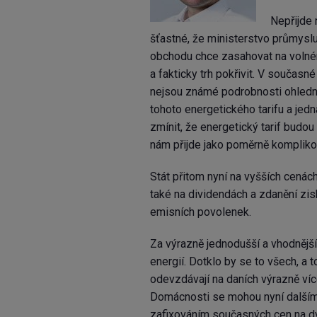
Nepřijde
šťastné, že ministerstvo průmyslu
obchodu chce zasahovat na volné
a fakticky trh pokřivit. V současn
nejsou známé podrobnosti ohled
tohoto energetického tarifu a jed
zmínit, že energetický tarif budo
nám přijde jako poměrně kompliko
Stát přitom nyní na vyšších cenác
také na dividendách a zdanění zis
emisních povolenek.
Za výrazně jednodušší a vhodnější
energií. Dotklo by se to všech, a t
odevzdávají na daních výrazně ví
Domácnosti se mohou nyní dalším
zafixováním současných cen na dva