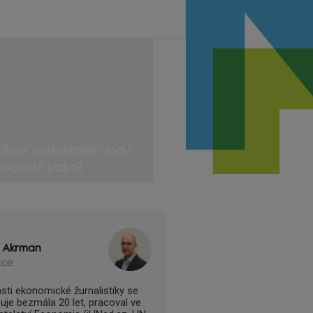
žuje nedostatek vody
ucnost jádra?
r Akrman
kce
asti ekonomické žurnalistiky se
uje bezmála 20 let, pracoval ve