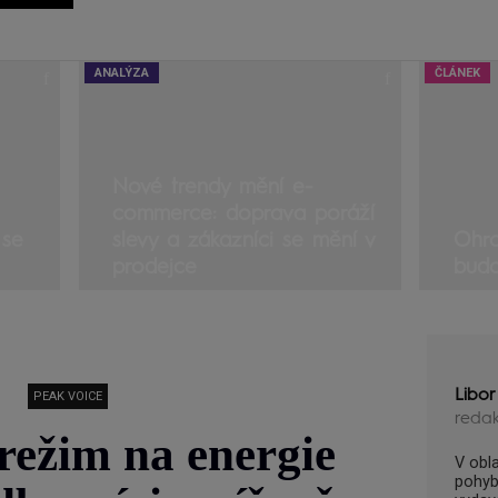
ANALÝZA
ČLÁNEK
Nové trendy mění e-
commerce: doprava poráží
 se
slevy a zákazníci se mění v
Ohro
prodejce
budo
Libo
PEAK VOICE
reda
režim na energie
V obl
pohyb