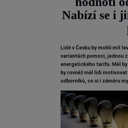
hodnotí o
Nabízí se i j
Lidé v Česku by mohli mít le
variantách pomoci, jednou z
energetického tarifu. Měl by 
by rovněž měl lidi motivovat
odborníků, co si i záměru my