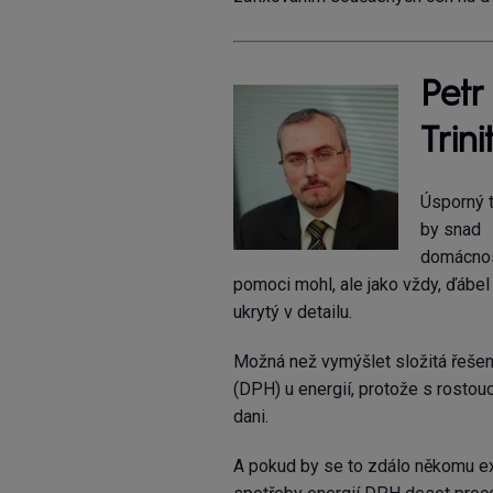
Petr
Trin
Úsporný t
by snad
domácno
pomoci mohl, ale jako vždy, ďábel 
ukrytý v detailu.
Možná než vymýšlet složitá řešení
(DPH) u energií, protože s rostouc
dani.
A pokud by se to zdálo někomu ext