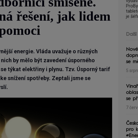
dborníci smíšeně.
vydav
ProByz
table
iná řešení, jak lidem
je šé
pomoci
Další
Nové
vnější energie. Vláda uvažuje o různých
dopra
 nich by mělo být zavedení úsporného
se m
se týkat elektřiny i plynu. Tzv. Úsporný tarif
5 srp
 ke snížení spotřeby. Zeptali jsme se
slí.
Vinař
obla
se př
7 čer
Česko
pro 
#Ene