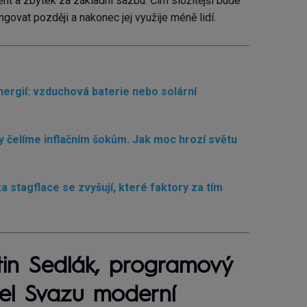
nt a zbytek za základní sazbu. Čím složitější bude
govat později a nakonec jej využije méně lidí.
ergií: vzduchová baterie nebo solární
y čelíme inflačním šokům. Jak moc hrozí světu
ika stagflace se zvyšují, které faktory za tím
in Sedlák, programový
tel Svazu moderní