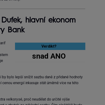
 Dufek, hlavní ekonom
ity Bank
arif
Verdikt?
snad ANO
stem
je
 by bylo lepší snížit sazbu daně z přidané hodnoty
í cenou energií inkasuje stát úměrně více na této
ra velkorysé, proč neudělat do určité výše