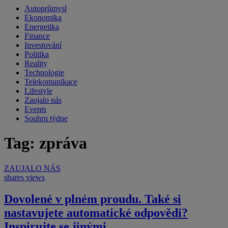
Autoprůmysl
Ekonomika
Energetika
Finance
Investování
Politika
Reality
Technologie
Telekomunikace
Lifestyle
Zaujalo nás
Events
Souhrn týdne
Tag: zpráva
ZAUJALO NÁS
shares
views
Dovolené v plném proudu. Také si
nastavujete automatické odpovědi?
Inspirujte se jinými