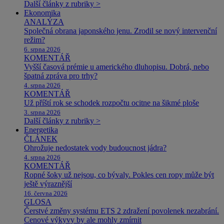
Další články z rubriky >
Ekonomika
ANALÝZA
Společná obrana japonského jenu. Zrodil se nový intervenční
režim?
6. srpna 2026
KOMENTÁŘ
Vyšší časová prémie u amerického dluhopisu. Dobrá, nebo
špatná zpráva pro trhy?
4. srpna 2026
KOMENTÁŘ
Už příští rok se schodek rozpočtu ocitne na šikmé ploše
3. srpna 2026
Další články z rubriky >
Energetika
ČLÁNEK
Ohrožuje nedostatek vody budoucnost jádra?
4. srpna 2026
KOMENTÁŘ
Ropné šoky už nejsou, co bývaly. Pokles cen ropy může být
ještě výraznější
16. června 2026
GLOSA
Čerstvé změny systému ETS 2 zdražení povolenek nezabrání.
Cenové výkyvy by ale mohly zmírnit