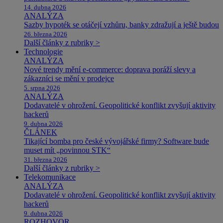
14. dubna 2026
ANALÝZA
Sazby hypoték se otáčejí vzhůru, banky zdražují a ještě budou
26. března 2026
Další články z rubriky >
Technologie
ANALÝZA
Nové trendy mění e-commerce: doprava poráží slevy a
zákazníci se mění v prodejce
5. srpna 2026
ANALÝZA
Dodavatelé v ohrožení. Geopolitické konflikt zvyšují aktivity
hackerů
9. dubna 2026
ČLÁNEK
Tikající bomba pro české vývojářské firmy? Software bude
muset mít „povinnou STK“
31. března 2026
Další články z rubriky >
Telekomunikace
ANALÝZA
Dodavatelé v ohrožení. Geopolitické konflikt zvyšují aktivity
hackerů
9. dubna 2026
ROZHOVOR