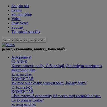
Zaujalo nás
Events
Souhrn týdne
Video
Peak Voice
Podcast
Tématické speciály
peníze, ekonomika, analýzy, komentáře
Autoprůmysl
ČLÁNEK
Konec naftové modly. Češi prchají před drahým benzinem k
elektromobilům
22. dubna 2026
KOMENTÁŘ
Jak moc bude český průmysl bolet „íránský šok“?
13. března 2026
KOMENTÁŘ
Lídra evropské ekonomiky Německo mají zachránit dotace.
Co to přinese Česku?
25. listopadu 2025