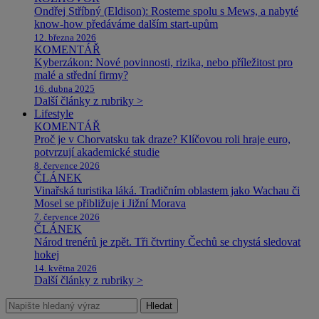
Ondřej Stříbný (Eldison): Rosteme spolu s Mews, a nabyté
know-how předáváme dalším start-upům
12. března 2026
KOMENTÁŘ
Kyberzákon: Nové povinnosti, rizika, nebo příležitost pro
malé a střední firmy?
16. dubna 2025
Další články z rubriky >
Lifestyle
KOMENTÁŘ
Proč je v Chorvatsku tak draze? Klíčovou roli hraje euro,
potvrzují akademické studie
8. července 2026
ČLÁNEK
Vinařská turistika láká. Tradičním oblastem jako Wachau či
Mosel se přibližuje i Jižní Morava
7. července 2026
ČLÁNEK
Národ trenérů je zpět. Tři čtvrtiny Čechů se chystá sledovat
hokej
14. května 2026
Další články z rubriky >
Hledat