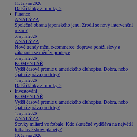
11. června 2026
Další články z rubriky >
Finance
ANALÝZA
Společná obrana japonského jenu. Zrodil se nový intervenční
režim?
6. srpna 2026
ANALÝZA
Nové trendy mění e-commerce: doprava poráží slevy a
zákazníci se mění v prodejce
5. srpna 2026
KOMENTÁŘ
Vyšší časová prémie u amerického dluhopisu. Dobrá, nebo
špatná zpráva pro trhy?
4. srpna 2026
Další články z rubriky >
Investování
KOMENTÁŘ
Vyšší časová prémie u amerického dluhopisu. Dobrá, nebo
špatná zpráva pro trhy?
4. srpna 2026
ANALÝZA
Stovky miliard ve fotbale. Kdo skutečně vydělává na největší
fotbalové show planety?
10. června 2026