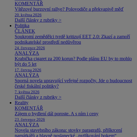
KOMENTÁŘ
Vítězové burzovní rallye? Polovodiče a překvapivě měď
20. května 2026
Další články z rubriky >
Politika
ČLÁNEK
Soukromí zemědělci tvrdě kritizují EET 2.0: Zkazí a zamoří
podnikatelské prostředí nedůvěrou
24. července 2026
ANALÝZA
Krabička cigaret za 200 korun? Podle plánu EU by to mohlo
být do 5 let
17. června 2026
ANALÝZA
Sporná novela upravující veřejné rozpočty. Jde o budoucnost
české fiskální politiky?
7. května 2026
Další články z rubriky >
Reality
KOMENTÁŘ
Zájem o bydlení dál poroste. A s ním i ceny
23. července 2026
ANALÝZA
Novela stavebního zákona: stovky paragrafů, přiškrcení
památkářů a hlavně poslanecké „pytlíkování bokem“