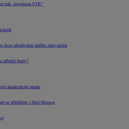
uset mít „povinnou STK“
hackerů
now-how předáváme dalším start-upům
a střední firmy?
rzují akademické studie
l se přibližuje i Jižní Morava
kej