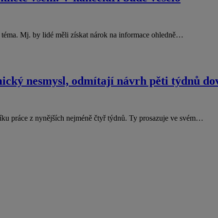
 téma. Mj. by lidé měli získat nárok na informace ohledně…
ický nesmysl, odmítají návrh pěti týdnů do
ku práce z nynějších nejméně čtyř týdnů. Ty prosazuje ve svém…