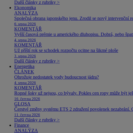
Další články z rubriky >
Ekonomika
ANALÝZA
Společná obrana japonského jenu. Zrodil se nový intervenční r
6. srpna 2026
KOMENTÁŘ
Vyšší časová prémie u amerického dluhopisu. Dobrá, nebo špat
4. srpna 2026
KOMENTÁŘ
Už příští rok se schodek rozpočtu ocitne na šikmé ploše
3. srpna 2026
Další články z rubriky >
Energetika
ČLÁNEK
Ohrožuje nedostatek vody budoucnost jádra?
4. srpna 2026
KOMENTÁŘ
Ropné šoky už nejsou, co bývaly. Pokles cen ropy může být ješ
16. června 2026
GLOSA
Čerstvé změny systému ETS 2 zdražení povolenek nezabrání. 
11. června 2026
Další články z rubriky >
Finance
ANALÝZA