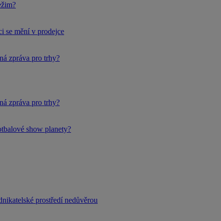
ežim?
i se mění v prodejce
ná zpráva pro trhy?
ná zpráva pro trhy?
fotbalové show planety?
dnikatelské prostředí nedůvěrou