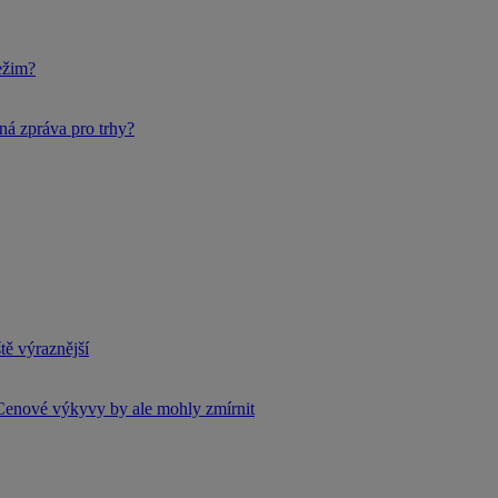
ežim?
ná zpráva pro trhy?
tě výraznější
Cenové výkyvy by ale mohly zmírnit