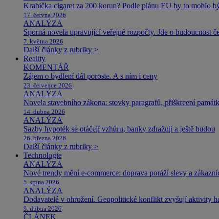
Krabička cigaret za 200 korun? Podle plánu EU by to mohlo být
17. června 2026
ANALÝZA
Sporná novela upravující veřejné rozpočty. Jde o budoucnost čes
7. května 2026
Další články z rubriky >
Reality
KOMENTÁŘ
Zájem o bydlení dál poroste. A s ním i ceny
23. července 2026
ANALÝZA
Novela stavebního zákona: stovky paragrafů, přiškrcení památ
14. dubna 2026
ANALÝZA
Sazby hypoték se otáčejí vzhůru, banky zdražují a ještě budou
26. března 2026
Další články z rubriky >
Technologie
ANALÝZA
Nové trendy mění e-commerce: doprava poráží slevy a zákazníc
5. srpna 2026
ANALÝZA
Dodavatelé v ohrožení. Geopolitické konflikt zvyšují aktivity 
9. dubna 2026
ČLÁNEK