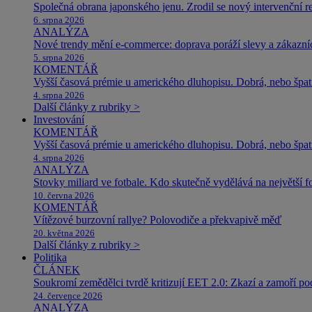
Společná obrana japonského jenu. Zrodil se nový intervenční r
6. srpna 2026
ANALÝZA
Nové trendy mění e-commerce: doprava poráží slevy a zákazníc
5. srpna 2026
KOMENTÁŘ
Vyšší časová prémie u amerického dluhopisu. Dobrá, nebo špat
4. srpna 2026
Další články z rubriky >
Investování
KOMENTÁŘ
Vyšší časová prémie u amerického dluhopisu. Dobrá, nebo špat
4. srpna 2026
ANALÝZA
Stovky miliard ve fotbale. Kdo skutečně vydělává na největší 
10. června 2026
KOMENTÁŘ
Vítězové burzovní rallye? Polovodiče a překvapivě měď
20. května 2026
Další články z rubriky >
Politika
ČLÁNEK
Soukromí zemědělci tvrdě kritizují EET 2.0: Zkazí a zamoří po
24. července 2026
ANALÝZA