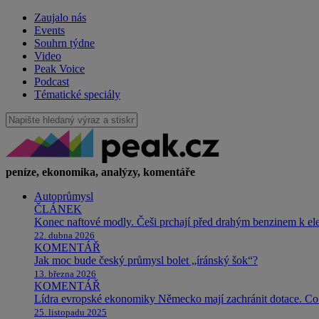
Zaujalo nás
Events
Souhrn týdne
Video
Peak Voice
Podcast
Tématické speciály
peníze, ekonomika, analýzy, komentáře
Autoprůmysl
ČLÁNEK
Konec naftové modly. Češi prchají před drahým benzinem k e
22. dubna 2026
KOMENTÁŘ
Jak moc bude český průmysl bolet „íránský šok“?
13. března 2026
KOMENTÁŘ
Lídra evropské ekonomiky Německo mají zachránit dotace. Co 
25. listopadu 2025