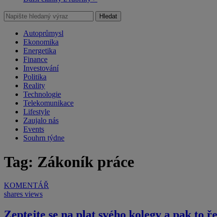
Hledat
Autoprůmysl
Ekonomika
Energetika
Finance
Investování
Politika
Reality
Technologie
Telekomunikace
Lifestyle
Zaujalo nás
Events
Souhrn týdne
Tag: Zákoník práce
KOMENTÁŘ
shares
views
Zeptejte se na plat svého kolegy a pak to 