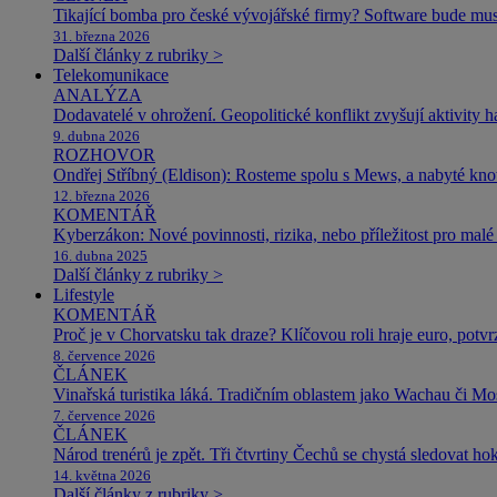
Tikající bomba pro české vývojářské firmy? Software bude m
31. března 2026
Další články z rubriky >
Telekomunikace
ANALÝZA
Dodavatelé v ohrožení. Geopolitické konflikt zvyšují aktivity 
9. dubna 2026
ROZHOVOR
Ondřej Stříbný (Eldison): Rosteme spolu s Mews, a nabyté k
12. března 2026
KOMENTÁŘ
Kyberzákon: Nové povinnosti, rizika, nebo příležitost pro malé 
16. dubna 2025
Další články z rubriky >
Lifestyle
KOMENTÁŘ
Proč je v Chorvatsku tak draze? Klíčovou roli hraje euro, potv
8. července 2026
ČLÁNEK
Vinařská turistika láká. Tradičním oblastem jako Wachau či Mose
7. července 2026
ČLÁNEK
Národ trenérů je zpět. Tři čtvrtiny Čechů se chystá sledovat ho
14. května 2026
Další články z rubriky >