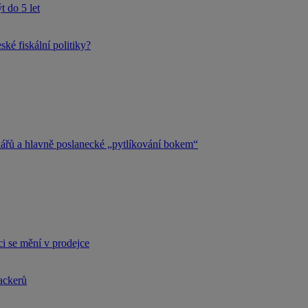
 do 5 let
ké fiskální politiky?
kářů a hlavně poslanecké „pytlíkování bokem“
i se mění v prodejce
hackerů