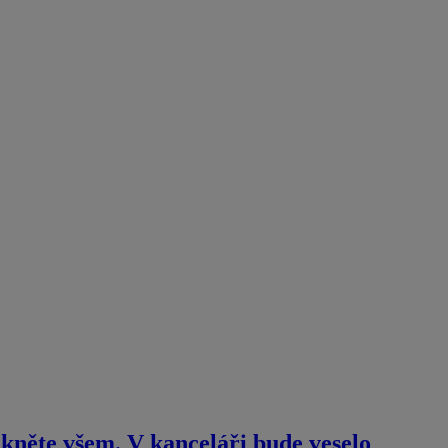
řekněte všem. V kanceláři bude veselo