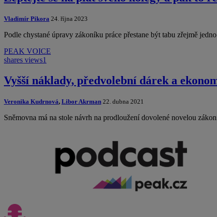
Vladimír Pikora
24. října 2023
Podle chystané úpravy zákoníku práce přestane být tabu zřejmě jedno
PEAK VOICE
shares
views
1
Vyšší náklady, předvolební dárek a ekonom
Veronika Kudrnová
,
Libor Akrman
22. dubna 2021
Sněmovna má na stole návrh na prodloužení dovolené novelou zákoní