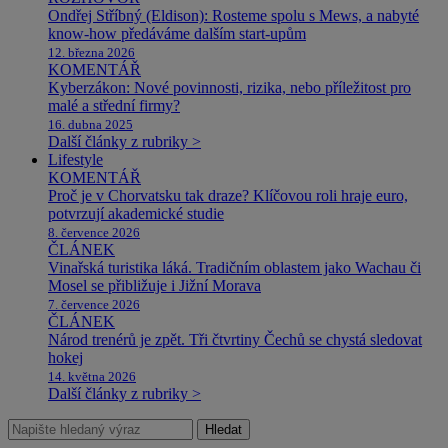
Ondřej Stříbný (Eldison): Rosteme spolu s Mews, a nabyté
know-how předáváme dalším start-upům
12. března 2026
KOMENTÁŘ
Kyberzákon: Nové povinnosti, rizika, nebo příležitost pro
malé a střední firmy?
16. dubna 2025
Další články z rubriky >
Lifestyle
KOMENTÁŘ
Proč je v Chorvatsku tak draze? Klíčovou roli hraje euro,
potvrzují akademické studie
8. července 2026
ČLÁNEK
Vinařská turistika láká. Tradičním oblastem jako Wachau či
Mosel se přibližuje i Jižní Morava
7. července 2026
ČLÁNEK
Národ trenérů je zpět. Tři čtvrtiny Čechů se chystá sledovat
hokej
14. května 2026
Další články z rubriky >
Hledat