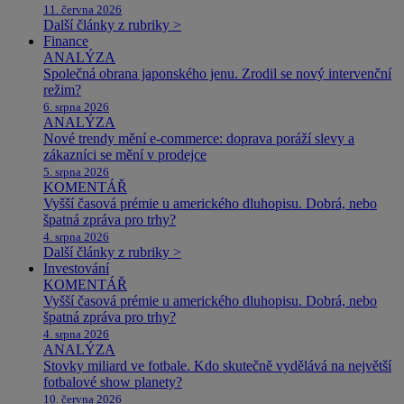
11. června 2026
Další články z rubriky >
Finance
ANALÝZA
Společná obrana japonského jenu. Zrodil se nový intervenční
režim?
6. srpna 2026
ANALÝZA
Nové trendy mění e-commerce: doprava poráží slevy a
zákazníci se mění v prodejce
5. srpna 2026
KOMENTÁŘ
Vyšší časová prémie u amerického dluhopisu. Dobrá, nebo
špatná zpráva pro trhy?
4. srpna 2026
Další články z rubriky >
Investování
KOMENTÁŘ
Vyšší časová prémie u amerického dluhopisu. Dobrá, nebo
špatná zpráva pro trhy?
4. srpna 2026
ANALÝZA
Stovky miliard ve fotbale. Kdo skutečně vydělává na největší
fotbalové show planety?
10. června 2026