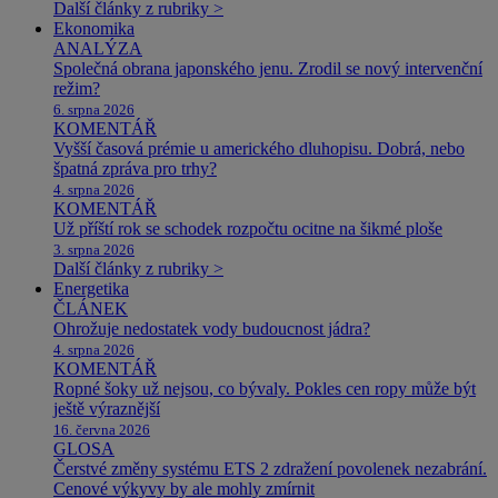
Další články z rubriky >
Ekonomika
ANALÝZA
Společná obrana japonského jenu. Zrodil se nový intervenční
režim?
6. srpna 2026
KOMENTÁŘ
Vyšší časová prémie u amerického dluhopisu. Dobrá, nebo
špatná zpráva pro trhy?
4. srpna 2026
KOMENTÁŘ
Už příští rok se schodek rozpočtu ocitne na šikmé ploše
3. srpna 2026
Další články z rubriky >
Energetika
ČLÁNEK
Ohrožuje nedostatek vody budoucnost jádra?
4. srpna 2026
KOMENTÁŘ
Ropné šoky už nejsou, co bývaly. Pokles cen ropy může být
ještě výraznější
16. června 2026
GLOSA
Čerstvé změny systému ETS 2 zdražení povolenek nezabrání.
Cenové výkyvy by ale mohly zmírnit