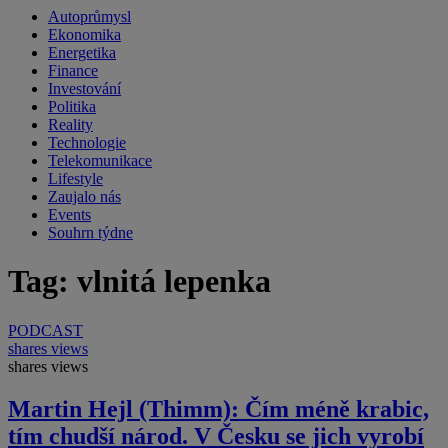
Autoprůmysl
Ekonomika
Energetika
Finance
Investování
Politika
Reality
Technologie
Telekomunikace
Lifestyle
Zaujalo nás
Events
Souhrn týdne
Tag: vlnitá lepenka
PODCAST
shares
views
shares
views
Martin Hejl (Thimm): Čím méně krabic,
tím chudší národ. V Česku se jich vyrobí