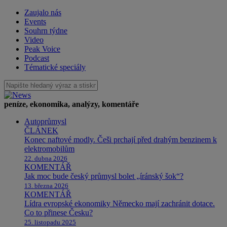
Zaujalo nás
Events
Souhrn týdne
Video
Peak Voice
Podcast
Tématické speciály
peníze, ekonomika, analýzy, komentáře
Autoprůmysl
ČLÁNEK
Konec naftové modly. Češi prchají před drahým benzinem k
elektromobilům
22. dubna 2026
KOMENTÁŘ
Jak moc bude český průmysl bolet „íránský šok“?
13. března 2026
KOMENTÁŘ
Lídra evropské ekonomiky Německo mají zachránit dotace.
Co to přinese Česku?
25. listopadu 2025