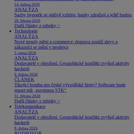
14. dubna 2026
ANALÝZA
Sazby hypoték se otáčejí vzhůru, banky zdražují a ještě budou
26. března 2026
Další články z rubriky >
Technologie
ANALÝZA
Nové trendy mění e-commerce: doprava poráží slevy a
zákazníci se mění v prodejce
5. srpna 2026
ANALÝZA
Dodavatelé v ohrožení. Geopolitické konflikt zvyšují aktivity
hackerů
9. dubna 2026
ČLÁNEK
Tikající bomba pro české vývojářské firmy? Software bude
muset mít „povinnou STK“
31. března 2026
Další články z rubriky >
Telekomunikace
ANALÝZA
Dodavatelé v ohrožení. Geopolitické konflikt zvyšují aktivity
hackerů
9. dubna 2026
ROZHOVOR