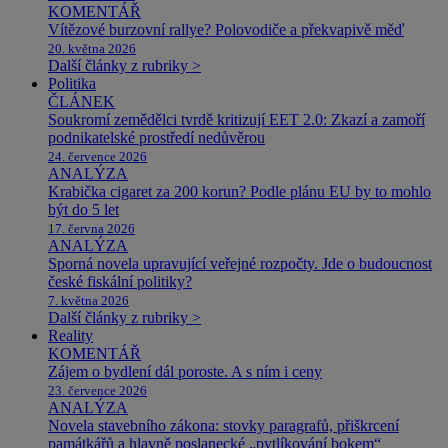
KOMENTÁŘ
Vítězové burzovní rallye? Polovodiče a překvapivě měď
20. května 2026
Další články z rubriky >
Politika
ČLÁNEK
Soukromí zemědělci tvrdě kritizují EET 2.0: Zkazí a zamoří
podnikatelské prostředí nedůvěrou
24. července 2026
ANALÝZA
Krabička cigaret za 200 korun? Podle plánu EU by to mohlo
být do 5 let
17. června 2026
ANALÝZA
Sporná novela upravující veřejné rozpočty. Jde o budoucnost
české fiskální politiky?
7. května 2026
Další články z rubriky >
Reality
KOMENTÁŘ
Zájem o bydlení dál poroste. A s ním i ceny
23. července 2026
ANALÝZA
Novela stavebního zákona: stovky paragrafů, přiškrcení
památkářů a hlavně poslanecké „pytlíkování bokem“