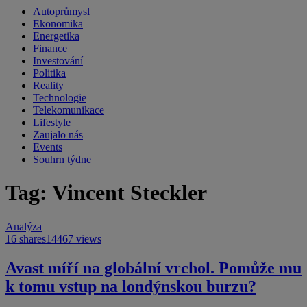
Autoprůmysl
Ekonomika
Energetika
Finance
Investování
Politika
Reality
Technologie
Telekomunikace
Lifestyle
Zaujalo nás
Events
Souhrn týdne
Tag: Vincent Steckler
Analýza
16 shares
14467 views
Avast míří na globální vrchol. Pomůže mu
k tomu vstup na londýnskou burzu?