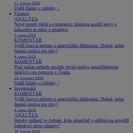
11. června 2026
Další články z rubriky >
Finance
ANALÝZA
Nové trendy mění e-commerce: doprava poráží slevy a
zákazníci se mění v prodejce
5. srpna 2026
KOMENTÁŘ
Vyšší časová prémie u amerického dluhopisu. Dobrá, nebo
špatná zpráva pro trhy?
4. srpna 2026
KOMENTÁŘ
Proč máslo nebude navždy levné aneb o neudržitelnosti
nízkých cen potravin v Česku
24. července 2026
Další články z rubriky >
Investování
KOMENTÁŘ
Vyšší časová prémie u amerického dluhopisu. Dobrá, nebo
špatná zpráva pro trhy?
4. srpna 2026
ANALÝZA
Stovky miliard ve fotbale. Kdo skutečně vydělává na největší
fotbalové show planety?
10. června 2026