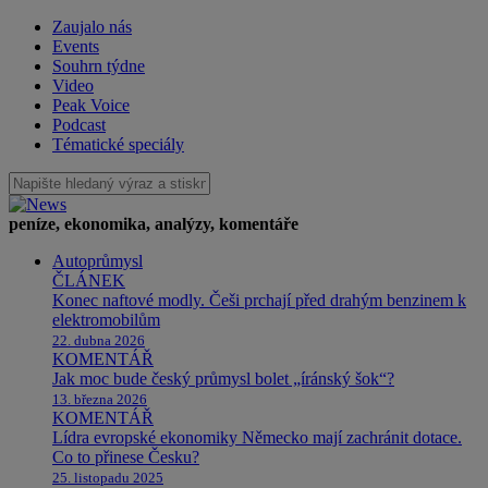
Zaujalo nás
Events
Souhrn týdne
Video
Peak Voice
Podcast
Tématické speciály
peníze, ekonomika, analýzy, komentáře
Autoprůmysl
ČLÁNEK
Konec naftové modly. Češi prchají před drahým benzinem k
elektromobilům
22. dubna 2026
KOMENTÁŘ
Jak moc bude český průmysl bolet „íránský šok“?
13. března 2026
KOMENTÁŘ
Lídra evropské ekonomiky Německo mají zachránit dotace.
Co to přinese Česku?
25. listopadu 2025