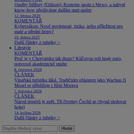
Ondřej Stříbný (Eldison): Rosteme spolu s Mews, a nabyté
know-how předáváme dalším start-upům
12. března 2026
KOMENTÁŘ
Kyberzákon: Nové povinnosti, rizika, nebo příležitost pro
malé a střední firmy?
16. dubna 2025
Další články z rubriky >
Lifestyle
KOMENTÁŘ
Proč je v Chorvatsku tak draze? Klíčovou roli hraje euro,
potvrzují akademické studie
8. července 2026
ČLÁNEK
Vinařská turistika láká. Tradičním oblastem jako Wachau či
Mosel se přibližuje i Jižní Morava
7. července 2026
ČLÁNEK
Národ trenérů je zpět. Tři čtvrtiny Čechů se chystá sledovat
hokej
14. května 2026
Další články z rubriky >
Hledat