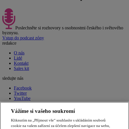
Poslechněte si rozhovory s osobnostmi českého i světového
byznysu.
Vstup do podcast zóny
redakce
O nás
Lidé
Kontakt
Sales kit
sledujte nás
Facebook
Twitter
YouTube
LinkedIn
RSS
Vážíme si vašeho soukromí
peak week newsletter
Souhrn toho nejdůležitějšího
Kliknutím na „Příjmout vše“ souhlasíte s ukládáním souborů
každý pátek ve vašem e-mailu.
Přihlásit odběr
cookie na vašem zařízení za účelem zlepšení navigace na webu,
Apple