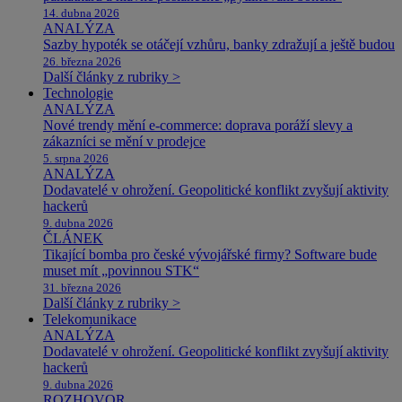
14. dubna 2026
ANALÝZA
Sazby hypoték se otáčejí vzhůru, banky zdražují a ještě budou
26. března 2026
Další články z rubriky >
Technologie
ANALÝZA
Nové trendy mění e-commerce: doprava poráží slevy a
zákazníci se mění v prodejce
5. srpna 2026
ANALÝZA
Dodavatelé v ohrožení. Geopolitické konflikt zvyšují aktivity
hackerů
9. dubna 2026
ČLÁNEK
Tikající bomba pro české vývojářské firmy? Software bude
muset mít „povinnou STK“
31. března 2026
Další články z rubriky >
Telekomunikace
ANALÝZA
Dodavatelé v ohrožení. Geopolitické konflikt zvyšují aktivity
hackerů
9. dubna 2026
ROZHOVOR