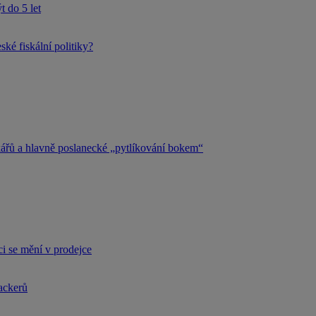
 do 5 let
ké fiskální politiky?
kářů a hlavně poslanecké „pytlíkování bokem“
i se mění v prodejce
hackerů