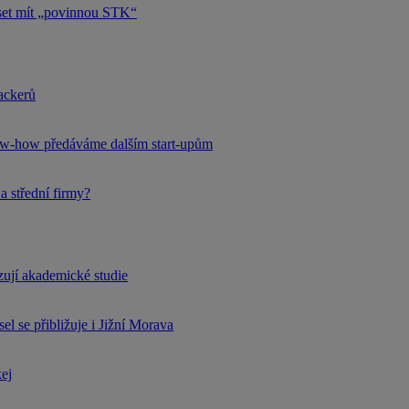
uset mít „povinnou STK“
hackerů
now-how předáváme dalším start-upům
a střední firmy?
rzují akademické studie
l se přibližuje i Jižní Morava
kej