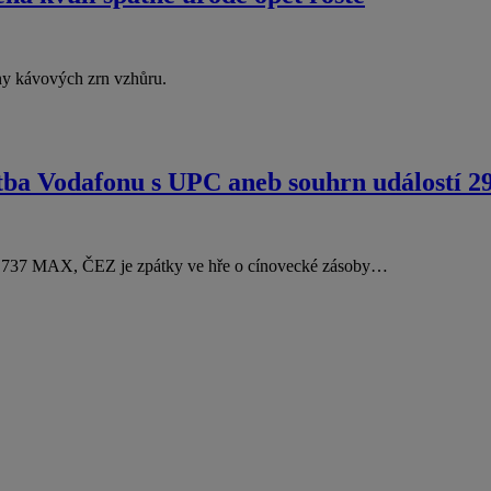
eny kávových zrn vzhůru.
tba Vodafonu s UPC aneb souhrn událostí 29
uny 737 MAX, ČEZ je zpátky ve hře o cínovecké zásoby…