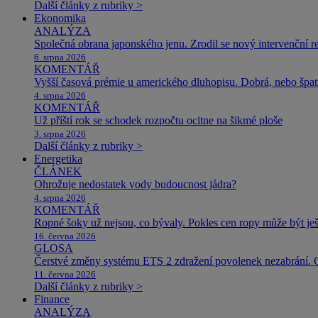
Další články z rubriky >
Ekonomika
ANALÝZA
Společná obrana japonského jenu. Zrodil se nový intervenční r
6. srpna 2026
KOMENTÁŘ
Vyšší časová prémie u amerického dluhopisu. Dobrá, nebo špat
4. srpna 2026
KOMENTÁŘ
Už příští rok se schodek rozpočtu ocitne na šikmé ploše
3. srpna 2026
Další články z rubriky >
Energetika
ČLÁNEK
Ohrožuje nedostatek vody budoucnost jádra?
4. srpna 2026
KOMENTÁŘ
Ropné šoky už nejsou, co bývaly. Pokles cen ropy může být ješ
16. června 2026
GLOSA
Čerstvé změny systému ETS 2 zdražení povolenek nezabrání. 
11. června 2026
Další články z rubriky >
Finance
ANALÝZA