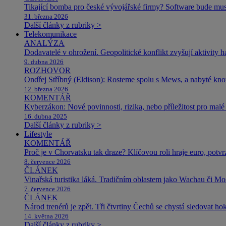
Tikající bomba pro české vývojářské firmy? Software bude m
31. března 2026
Další články z rubriky >
Telekomunikace
ANALÝZA
Dodavatelé v ohrožení. Geopolitické konflikt zvyšují aktivity 
9. dubna 2026
ROZHOVOR
Ondřej Stříbný (Eldison): Rosteme spolu s Mews, a nabyté k
12. března 2026
KOMENTÁŘ
Kyberzákon: Nové povinnosti, rizika, nebo příležitost pro malé 
16. dubna 2025
Další články z rubriky >
Lifestyle
KOMENTÁŘ
Proč je v Chorvatsku tak draze? Klíčovou roli hraje euro, potv
8. července 2026
ČLÁNEK
Vinařská turistika láká. Tradičním oblastem jako Wachau či Mose
7. července 2026
ČLÁNEK
Národ trenérů je zpět. Tři čtvrtiny Čechů se chystá sledovat ho
14. května 2026
Další články z rubriky >