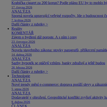
Krabička cigaret za 200 korun? Podle plánu EU by to mohlo být
17. června 2026
ANALÝZA
Sporná novela upravující veřejné rozpočty. Jde o budoucnost čes
7. května 2026
Další články z rubriky >
Reality
KOMENTÁŘ
Zájem o bydlení dál poroste. A s ním i ceny
23. července 2026
ANALÝZA
Novela stavebního zákona: stovky paragrafů, přiškrcení památ
14. dubna 2026
ANALÝZA
Sazby hypoték se otáčejí vzhůru, banky zdražují a ještě budou
26. března 2026
Další články z rubriky >
Technologie
ANALÝZA
Nové trendy mění e-commerce: doprava poráží slevy a zákazníc
5. srpna 2026
ANALÝZA
Dodavatelé v ohrožení. Geopolitické konflikt zvyšují aktivity 
9. dubna 2026
ČLÁNEK