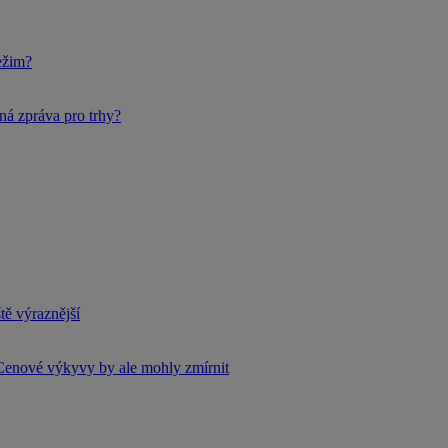
ežim?
ná zpráva pro trhy?
tě výraznější
Cenové výkyvy by ale mohly zmírnit