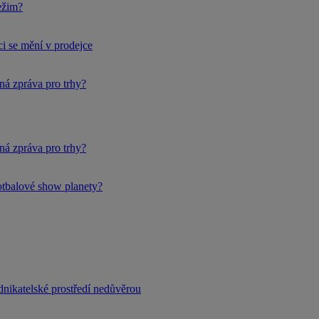
ežim?
i se mění v prodejce
ná zpráva pro trhy?
ná zpráva pro trhy?
fotbalové show planety?
dnikatelské prostředí nedůvěrou