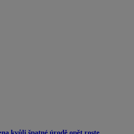
ena kvůli špatné úrodě opět roste