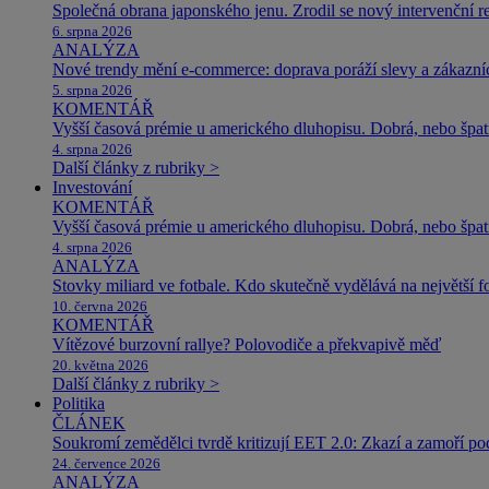
Společná obrana japonského jenu. Zrodil se nový intervenční r
6. srpna 2026
ANALÝZA
Nové trendy mění e-commerce: doprava poráží slevy a zákazníc
5. srpna 2026
KOMENTÁŘ
Vyšší časová prémie u amerického dluhopisu. Dobrá, nebo špat
4. srpna 2026
Další články z rubriky >
Investování
KOMENTÁŘ
Vyšší časová prémie u amerického dluhopisu. Dobrá, nebo špat
4. srpna 2026
ANALÝZA
Stovky miliard ve fotbale. Kdo skutečně vydělává na největší 
10. června 2026
KOMENTÁŘ
Vítězové burzovní rallye? Polovodiče a překvapivě měď
20. května 2026
Další články z rubriky >
Politika
ČLÁNEK
Soukromí zemědělci tvrdě kritizují EET 2.0: Zkazí a zamoří po
24. července 2026
ANALÝZA