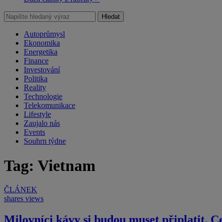
Hledat
Autoprůmysl
Ekonomika
Energetika
Finance
Investování
Politika
Reality
Technologie
Telekomunikace
Lifestyle
Zaujalo nás
Events
Souhrn týdne
Tag: Vietnam
ČLÁNEK
shares
views
Milovníci kávy si budou muset připlatit. C