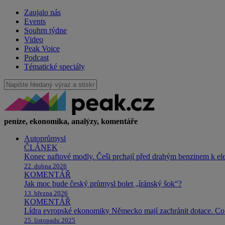
Zaujalo nás
Events
Souhrn týdne
Video
Peak Voice
Podcast
Tématické speciály
peníze, ekonomika, analýzy, komentáře
Autoprůmysl
ČLÁNEK
Konec naftové modly. Češi prchají před drahým benzinem k e
22. dubna 2026
KOMENTÁŘ
Jak moc bude český průmysl bolet „íránský šok“?
13. března 2026
KOMENTÁŘ
Lídra evropské ekonomiky Německo mají zachránit dotace. Co 
25. listopadu 2025