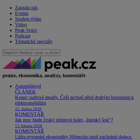
Zaujalo nás
Events
Souhrn týdne
Video
Peak Voice
Podcast
Tématické speciály
peníze, ekonomika, analýzy, komentáře
Autoprůmysl
ČLÁNEK
Konec naftové modly. Češi prchají před drahým benzinem k
elektromobilům
22. dubna 2026
KOMENTÁŘ
Jak moc bude český průmysl bolet „íránský šok“?
13. března 2026
KOMENTÁŘ
Lídra evropské ekonomiky Německo mají zachránit dotace.