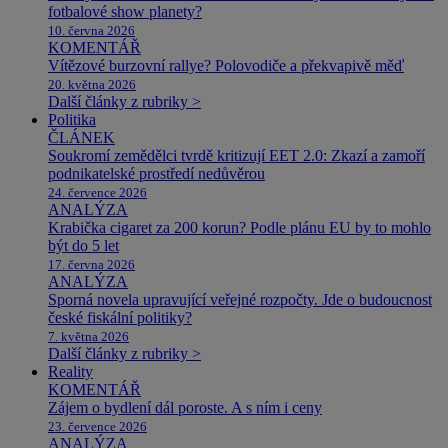
fotbalové show planety?
10. června 2026
KOMENTÁŘ
Vítězové burzovní rallye? Polovodiče a překvapivě měď
20. května 2026
Další články z rubriky >
Politika
ČLÁNEK
Soukromí zemědělci tvrdě kritizují EET 2.0: Zkazí a zamoří
podnikatelské prostředí nedůvěrou
24. července 2026
ANALÝZA
Krabička cigaret za 200 korun? Podle plánu EU by to mohlo
být do 5 let
17. června 2026
ANALÝZA
Sporná novela upravující veřejné rozpočty. Jde o budoucnost
české fiskální politiky?
7. května 2026
Další články z rubriky >
Reality
KOMENTÁŘ
Zájem o bydlení dál poroste. A s ním i ceny
23. července 2026
ANALÝZA