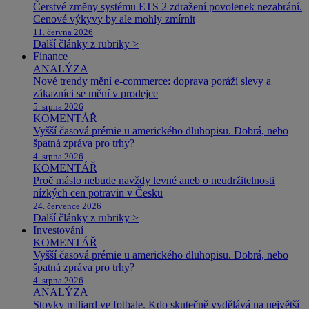
Čerstvé změny systému ETS 2 zdražení povolenek nezabrání.
Cenové výkyvy by ale mohly zmírnit
11. června 2026
Další články z rubriky >
Finance
ANALÝZA
Nové trendy mění e-commerce: doprava poráží slevy a
zákazníci se mění v prodejce
5. srpna 2026
KOMENTÁŘ
Vyšší časová prémie u amerického dluhopisu. Dobrá, nebo
špatná zpráva pro trhy?
4. srpna 2026
KOMENTÁŘ
Proč máslo nebude navždy levné aneb o neudržitelnosti
nízkých cen potravin v Česku
24. července 2026
Další články z rubriky >
Investování
KOMENTÁŘ
Vyšší časová prémie u amerického dluhopisu. Dobrá, nebo
špatná zpráva pro trhy?
4. srpna 2026
ANALÝZA
Stovky miliard ve fotbale. Kdo skutečně vydělává na největší