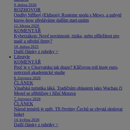
9. dubna 2026
ROZHOVOR
Ondřej Stříbný (Eldison): Rosteme spolu s Mews, a nabyté
know-how předáváme dalším start-upům
12. března 2026
KOMENTÁŘ
Kyberzákon: Nové povinnosti, rizika, nebo příležitost pro
malé a střední firmy?
16. dubna 2025
Další články z rubriky >
Lifestyle
KOMENTÁŘ
Proč je v Chorvatsku tak draze? Klíčovou roli hraje euro,
potvrzují akademické studie
8. července 2026
ČLÁNEK
Vinařská turistika láká. Tradičním oblastem jako Wachau či
Mosel se přibližuje i Jižní Morava
7. července 2026
ČLÁNEK
Národ trenérů je zpět. Tři čtvrtiny Čechů se chystá sledovat
hokej
14. května 2026
Další články z rubriky >