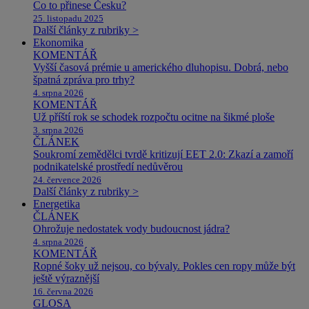
Co to přinese Česku?
25. listopadu 2025
Další články z rubriky >
Ekonomika
KOMENTÁŘ
Vyšší časová prémie u amerického dluhopisu. Dobrá, nebo
špatná zpráva pro trhy?
4. srpna 2026
KOMENTÁŘ
Už příští rok se schodek rozpočtu ocitne na šikmé ploše
3. srpna 2026
ČLÁNEK
Soukromí zemědělci tvrdě kritizují EET 2.0: Zkazí a zamoří
podnikatelské prostředí nedůvěrou
24. července 2026
Další články z rubriky >
Energetika
ČLÁNEK
Ohrožuje nedostatek vody budoucnost jádra?
4. srpna 2026
KOMENTÁŘ
Ropné šoky už nejsou, co bývaly. Pokles cen ropy může být
ještě výraznější
16. června 2026
GLOSA