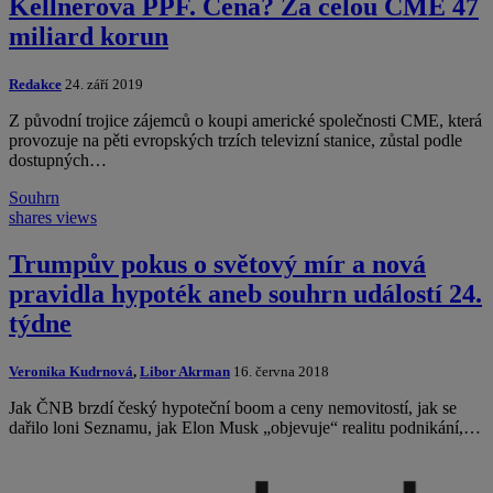
Kellnerova PPF. Cena? Za celou CME 47
miliard korun
Redakce
24. září 2019
Z původní trojice zájemců o koupi americké společnosti CME, která
provozuje na pěti evropských trzích televizní stanice, zůstal podle
dostupných…
Souhrn
shares
views
Trumpův pokus o světový mír a nová
pravidla hypoték aneb souhrn událostí 24.
týdne
Veronika Kudrnová
,
Libor Akrman
16. června 2018
Jak ČNB brzdí český hypoteční boom a ceny nemovitostí, jak se
dařilo loni Seznamu, jak Elon Musk „objevuje“ realitu podnikání,…