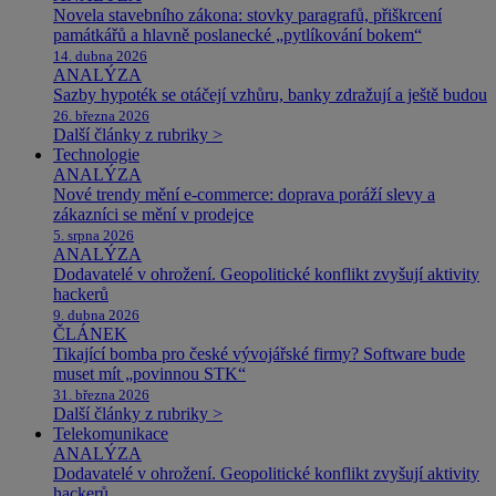
Novela stavebního zákona: stovky paragrafů, přiškrcení
památkářů a hlavně poslanecké „pytlíkování bokem“
14. dubna 2026
ANALÝZA
Sazby hypoték se otáčejí vzhůru, banky zdražují a ještě budou
26. března 2026
Další články z rubriky >
Technologie
ANALÝZA
Nové trendy mění e-commerce: doprava poráží slevy a
zákazníci se mění v prodejce
5. srpna 2026
ANALÝZA
Dodavatelé v ohrožení. Geopolitické konflikt zvyšují aktivity
hackerů
9. dubna 2026
ČLÁNEK
Tikající bomba pro české vývojářské firmy? Software bude
muset mít „povinnou STK“
31. března 2026
Další články z rubriky >
Telekomunikace
ANALÝZA
Dodavatelé v ohrožení. Geopolitické konflikt zvyšují aktivity
hackerů