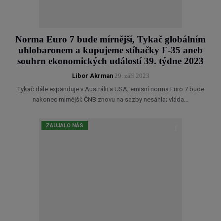
Norma Euro 7 bude mírnější, Tykač globálním
uhlobaronem a kupujeme stíhačky F-35 aneb
souhrn ekonomických událostí 39. týdne 2023
Libor Akrman
29. září 2023
Tykač dále expanduje v Austrálii a USA; emisní norma Euro 7 bude
nakonec mírnější; ČNB znovu na sazby nesáhla; vláda…
ZAUJALO NÁS