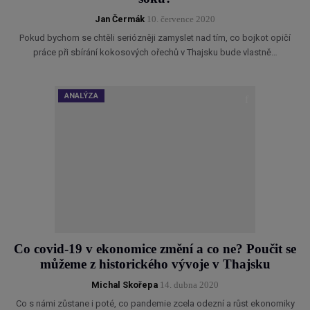
Jan Čermák
10. července 2020
Pokud bychom se chtěli seriózněji zamyslet nad tím, co bojkot opičí
práce při sbírání kokosových ořechů v Thajsku bude vlastně…
ANALÝZA
Co covid-19 v ekonomice změní a co ne? Poučit se
můžeme z historického vývoje v Thajsku
Michal Skořepa
14. dubna 2020
Co s námi zůstane i poté, co pandemie zcela odezní a růst ekonomiky