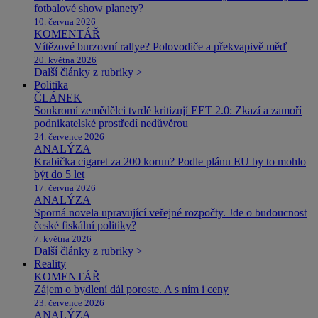
fotbalové show planety?
10. června 2026
KOMENTÁŘ
Vítězové burzovní rallye? Polovodiče a překvapivě měď
20. května 2026
Další články z rubriky >
Politika
ČLÁNEK
Soukromí zemědělci tvrdě kritizují EET 2.0: Zkazí a zamoří
podnikatelské prostředí nedůvěrou
24. července 2026
ANALÝZA
Krabička cigaret za 200 korun? Podle plánu EU by to mohlo
být do 5 let
17. června 2026
ANALÝZA
Sporná novela upravující veřejné rozpočty. Jde o budoucnost
české fiskální politiky?
7. května 2026
Další články z rubriky >
Reality
KOMENTÁŘ
Zájem o bydlení dál poroste. A s ním i ceny
23. července 2026
ANALÝZA