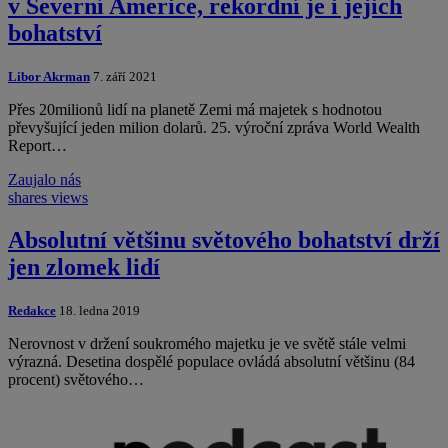
v Severní Americe, rekordní je i jejich
bohatství
Libor Akrman
7. září 2021
Přes 20milionů lidí na planetě Zemi má majetek s hodnotou
převyšující jeden milion dolarů. 25. výroční zpráva World Wealth
Report…
Zaujalo nás
shares
views
Absolutní většinu světového bohatství drží
jen zlomek lidí
Redakce
18. ledna 2019
Nerovnost v držení soukromého majetku je ve světě stále velmi
výrazná. Desetina dospělé populace ovládá absolutní většinu (84
procent) světového…