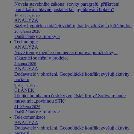
Novela stavebního zákona: stovky paragrafů, přiškrcení
památkářů a hlavně poslanecké „pytlíkování bokem“
14. dubna 2026
ANALÝZA
Sazby hypoték se otáčejí vzhůru, banky zdražují a ještě budou
26. března 2026
Další články z rubriky >
Technologie
ANALÝZA
Nové trendy mění e-commerce: doprava poráží slevy a
zákazníci se mění v prodejce
5. srpna 2026
ANALÝZA
Dodavatelé v ohrožení. Geopolitické konflikt zvyšují aktivity
hackerů
9. dubna 2026
ČLÁNEK
Tikající bomba pro české vývojářské firmy? Software bude
muset mít „povinnou STK“
31. března 2026
Další články z rubriky >
Telekomunikace
ANALÝZA
Dodavatelé v ohrožení. Geopolitické konflikt zvyšují aktivity
hackerů