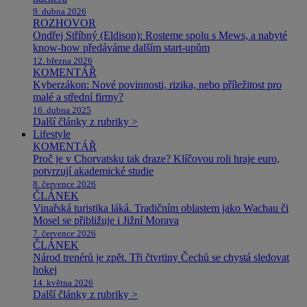
9. dubna 2026
ROZHOVOR
Ondřej Stříbný (Eldison): Rosteme spolu s Mews, a nabyté
know-how předáváme dalším start-upům
12. března 2026
KOMENTÁŘ
Kyberzákon: Nové povinnosti, rizika, nebo příležitost pro
malé a střední firmy?
16. dubna 2025
Další články z rubriky >
Lifestyle
KOMENTÁŘ
Proč je v Chorvatsku tak draze? Klíčovou roli hraje euro,
potvrzují akademické studie
8. července 2026
ČLÁNEK
Vinařská turistika láká. Tradičním oblastem jako Wachau či
Mosel se přibližuje i Jižní Morava
7. července 2026
ČLÁNEK
Národ trenérů je zpět. Tři čtvrtiny Čechů se chystá sledovat
hokej
14. května 2026
Další články z rubriky >