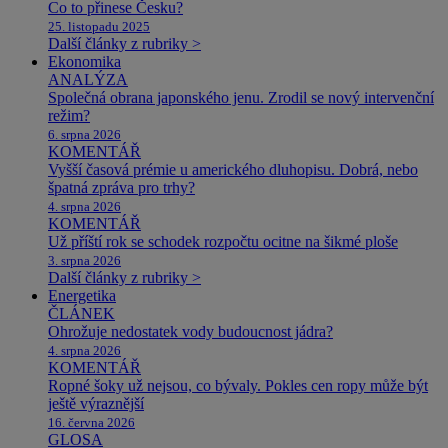
Co to přinese Česku?
25. listopadu 2025
Další články z rubriky >
Ekonomika
ANALÝZA
Společná obrana japonského jenu. Zrodil se nový intervenční
režim?
6. srpna 2026
KOMENTÁŘ
Vyšší časová prémie u amerického dluhopisu. Dobrá, nebo
špatná zpráva pro trhy?
4. srpna 2026
KOMENTÁŘ
Už příští rok se schodek rozpočtu ocitne na šikmé ploše
3. srpna 2026
Další články z rubriky >
Energetika
ČLÁNEK
Ohrožuje nedostatek vody budoucnost jádra?
4. srpna 2026
KOMENTÁŘ
Ropné šoky už nejsou, co bývaly. Pokles cen ropy může být
ještě výraznější
16. června 2026
GLOSA