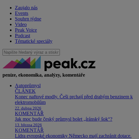
Zaujalo nás
Events
Souhrn týdne
Video
Peak Voice
Podcast
Tématické speciály
peníze, ekonomika, analýzy, komentáře
Autoprůmysl
ČLÁNEK
Konec naftové modly. Češi prchají před drahým benzinem k
elektromobilům
22. dubna 2026
KOMENTÁŘ
Jak moc bude český průmysl bolet „íránský šok“?
13. března 2026
KOMENTÁŘ
Lídra evropské ekonomiky Německo mají zachránit dotace.