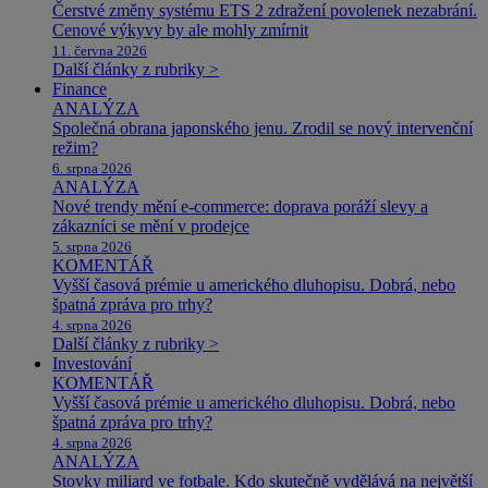
Čerstvé změny systému ETS 2 zdražení povolenek nezabrání.
Cenové výkyvy by ale mohly zmírnit
11. června 2026
Další články z rubriky >
Finance
ANALÝZA
Společná obrana japonského jenu. Zrodil se nový intervenční
režim?
6. srpna 2026
ANALÝZA
Nové trendy mění e-commerce: doprava poráží slevy a
zákazníci se mění v prodejce
5. srpna 2026
KOMENTÁŘ
Vyšší časová prémie u amerického dluhopisu. Dobrá, nebo
špatná zpráva pro trhy?
4. srpna 2026
Další články z rubriky >
Investování
KOMENTÁŘ
Vyšší časová prémie u amerického dluhopisu. Dobrá, nebo
špatná zpráva pro trhy?
4. srpna 2026
ANALÝZA
Stovky miliard ve fotbale. Kdo skutečně vydělává na největší