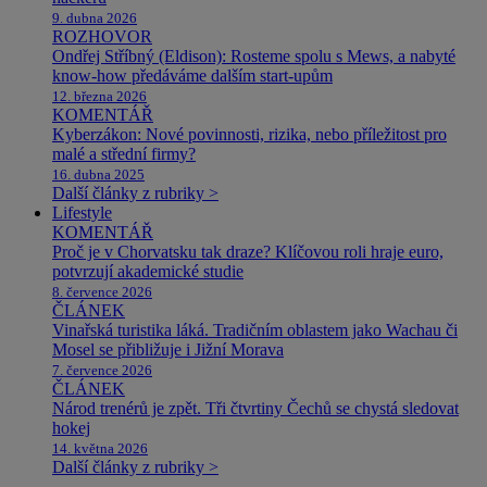
9. dubna 2026
ROZHOVOR
Ondřej Stříbný (Eldison): Rosteme spolu s Mews, a nabyté
know-how předáváme dalším start-upům
12. března 2026
KOMENTÁŘ
Kyberzákon: Nové povinnosti, rizika, nebo příležitost pro
malé a střední firmy?
16. dubna 2025
Další články z rubriky >
Lifestyle
KOMENTÁŘ
Proč je v Chorvatsku tak draze? Klíčovou roli hraje euro,
potvrzují akademické studie
8. července 2026
ČLÁNEK
Vinařská turistika láká. Tradičním oblastem jako Wachau či
Mosel se přibližuje i Jižní Morava
7. července 2026
ČLÁNEK
Národ trenérů je zpět. Tři čtvrtiny Čechů se chystá sledovat
hokej
14. května 2026
Další články z rubriky >