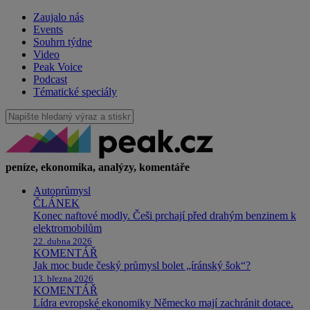
Zaujalo nás
Events
Souhrn týdne
Video
Peak Voice
Podcast
Tématické speciály
peníze, ekonomika, analýzy, komentáře
Autoprůmysl
ČLÁNEK
Konec naftové modly. Češi prchají před drahým benzinem k
elektromobilům
22. dubna 2026
KOMENTÁŘ
Jak moc bude český průmysl bolet „íránský šok“?
13. března 2026
KOMENTÁŘ
Lídra evropské ekonomiky Německo mají zachránit dotace.