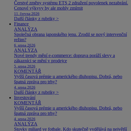
Čerstvé změny systému ETS 2 zdražení povolenek nezabrání.
Cenové výkyvy by ale mohly zmírnit
11. června 2026
Další články z rubriky >
Finance
ANALÝZA
Společná obrana japonského jenu. Zrodil se nový intervenční
režim?
6. srpna 2026
ANALÝZA
Nové trendy mění e-commerce: doprava poráží slevy a
zákazníci se mění v prodejce
5. srpna 2026
KOMENTÁŘ
Vyšší časová prémie u amerického dluhopisu. Dobrá, nebo
špatná zpráva pro trhy?
4. srpna 2026
Další články z rubriky >
Investování
KOMENTÁŘ
Vyšší časová prémie u amerického dluhopisu. Dobrá, nebo
špatná zpráva pro trhy?
4. srpna 2026
ANALÝZA
Stovky miliard ve fotbale. Kdo skutečně vydělává na největší