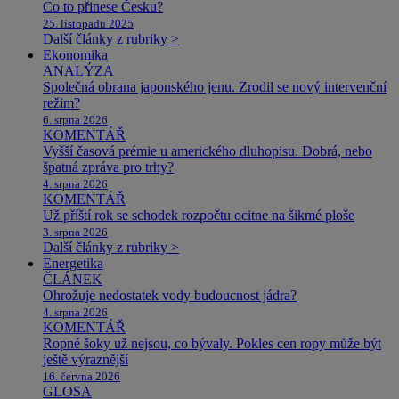
Co to přinese Česku?
25. listopadu 2025
Další články z rubriky >
Ekonomika
ANALÝZA
Společná obrana japonského jenu. Zrodil se nový intervenční
režim?
6. srpna 2026
KOMENTÁŘ
Vyšší časová prémie u amerického dluhopisu. Dobrá, nebo
špatná zpráva pro trhy?
4. srpna 2026
KOMENTÁŘ
Už příští rok se schodek rozpočtu ocitne na šikmé ploše
3. srpna 2026
Další články z rubriky >
Energetika
ČLÁNEK
Ohrožuje nedostatek vody budoucnost jádra?
4. srpna 2026
KOMENTÁŘ
Ropné šoky už nejsou, co bývaly. Pokles cen ropy může být
ještě výraznější
16. června 2026
GLOSA