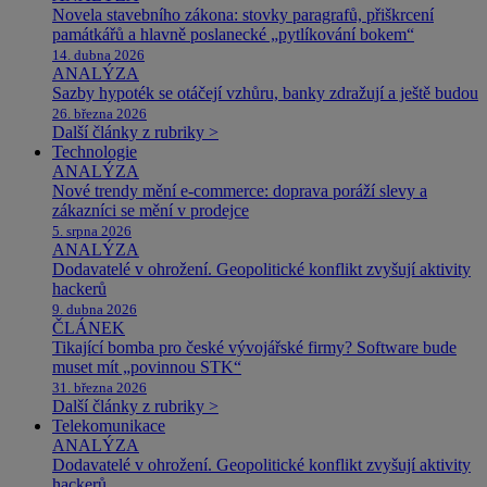
Novela stavebního zákona: stovky paragrafů, přiškrcení
památkářů a hlavně poslanecké „pytlíkování bokem“
14. dubna 2026
ANALÝZA
Sazby hypoték se otáčejí vzhůru, banky zdražují a ještě budou
26. března 2026
Další články z rubriky >
Technologie
ANALÝZA
Nové trendy mění e-commerce: doprava poráží slevy a
zákazníci se mění v prodejce
5. srpna 2026
ANALÝZA
Dodavatelé v ohrožení. Geopolitické konflikt zvyšují aktivity
hackerů
9. dubna 2026
ČLÁNEK
Tikající bomba pro české vývojářské firmy? Software bude
muset mít „povinnou STK“
31. března 2026
Další články z rubriky >
Telekomunikace
ANALÝZA
Dodavatelé v ohrožení. Geopolitické konflikt zvyšují aktivity
hackerů