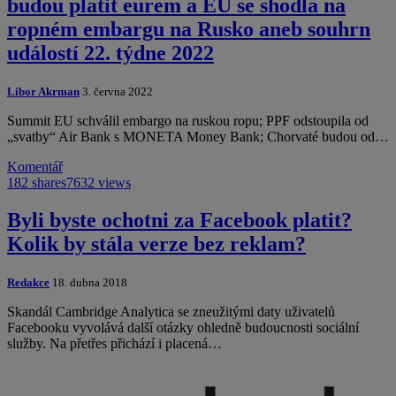
budou platit eurem a EU se shodla na
ropném embargu na Rusko aneb souhrn
událostí 22. týdne 2022
Libor Akrman
3. června 2022
Summit EU schválil embargo na ruskou ropu; PPF odstoupila od
„svatby“ Air Bank s MONETA Money Bank; Chorvaté budou od…
Komentář
182 shares
7632 views
Byli byste ochotni za Facebook platit?
Kolik by stála verze bez reklam?
Redakce
18. dubna 2018
Skandál Cambridge Analytica se zneužitými daty uživatelů
Facebooku vyvolává další otázky ohledně budoucnosti sociální
služby. Na přetřes přichází i placená…