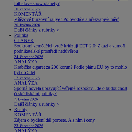
fotbalové show planety?
10. června 2026
KOMENTÁŘ
Vítězové burzovní rallye? Polovodiče a překvapivě měď
20. května 2026
Další články z rubriky >
Politika
ČLÁNEK
Soukromí zemědělci tvrdě kritizují EET 2.0: Zkazí a zamoří
podnikatelské prostředí nedůvěrou
24. července 2026
ANALÝZA
Krabička cigaret za 200 korun? Podle plánu EU by to mohlo
být do 5 let
17. června 2026
ANALÝZA
Sporná novela upravující veřejné rozpočty. Jde o budoucnost
české fiskální politiky?
7. května 2026
Další články z rubriky >
Reality
KOMENTÁŘ
Zájem o bydlení dál poroste. A s ním i ceny
23. července 2026
ANALÝZA