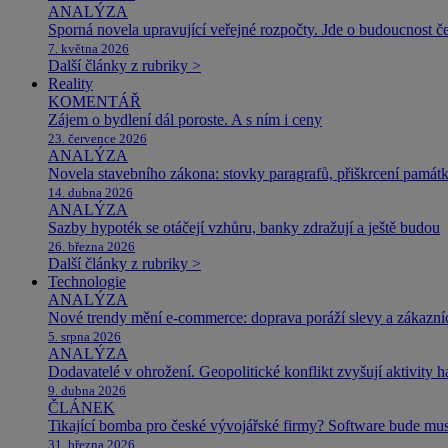
ANALÝZA
Sporná novela upravující veřejné rozpočty. Jde o budoucnost čes
7. května 2026
Další články z rubriky >
Reality
KOMENTÁŘ
Zájem o bydlení dál poroste. A s ním i ceny
23. července 2026
ANALÝZA
Novela stavebního zákona: stovky paragrafů, přiškrcení památ
14. dubna 2026
ANALÝZA
Sazby hypoték se otáčejí vzhůru, banky zdražují a ještě budou
26. března 2026
Další články z rubriky >
Technologie
ANALÝZA
Nové trendy mění e-commerce: doprava poráží slevy a zákazníc
5. srpna 2026
ANALÝZA
Dodavatelé v ohrožení. Geopolitické konflikt zvyšují aktivity 
9. dubna 2026
ČLÁNEK
Tikající bomba pro české vývojářské firmy? Software bude m
31. března 2026