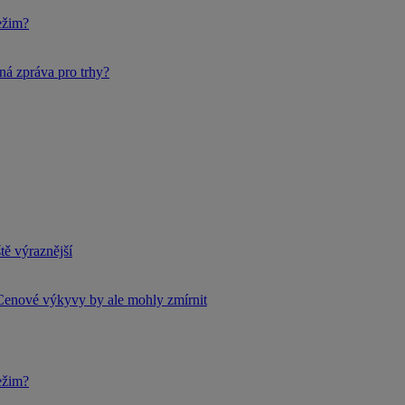
ežim?
ná zpráva pro trhy?
tě výraznější
Cenové výkyvy by ale mohly zmírnit
ežim?