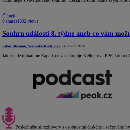
Ochutnejte z víkendového souhrnu: Česká národní banka zvýší letos
Článek
0 shares
1692 views
Souhrn událostí 8. týdne aneb co vám mož
Libor Akrman
,
Veronika Kudrnová
24. února 2018
Jak rychle doháníme Západ, co zase kupuje Kellnerova PPF, kdo mož
Poslechněte si rozhovory s osobnostmi českého i světového b