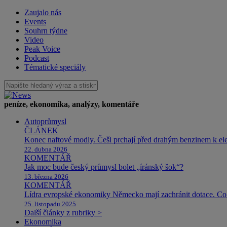
Zaujalo nás
Events
Souhrn týdne
Video
Peak Voice
Podcast
Tématické speciály
peníze, ekonomika, analýzy, komentáře
Autoprůmysl
ČLÁNEK
Konec naftové modly. Češi prchají před drahým benzinem k e
22. dubna 2026
KOMENTÁŘ
Jak moc bude český průmysl bolet „íránský šok“?
13. března 2026
KOMENTÁŘ
Lídra evropské ekonomiky Německo mají zachránit dotace. Co 
25. listopadu 2025
Další články z rubriky >
Ekonomika