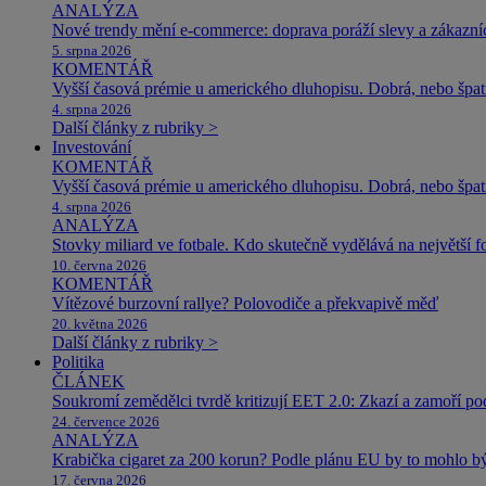
ANALÝZA
Nové trendy mění e-commerce: doprava poráží slevy a zákazníc
5. srpna 2026
KOMENTÁŘ
Vyšší časová prémie u amerického dluhopisu. Dobrá, nebo špat
4. srpna 2026
Další články z rubriky >
Investování
KOMENTÁŘ
Vyšší časová prémie u amerického dluhopisu. Dobrá, nebo špat
4. srpna 2026
ANALÝZA
Stovky miliard ve fotbale. Kdo skutečně vydělává na největší 
10. června 2026
KOMENTÁŘ
Vítězové burzovní rallye? Polovodiče a překvapivě měď
20. května 2026
Další články z rubriky >
Politika
ČLÁNEK
Soukromí zemědělci tvrdě kritizují EET 2.0: Zkazí a zamoří po
24. července 2026
ANALÝZA
Krabička cigaret za 200 korun? Podle plánu EU by to mohlo být
17. června 2026