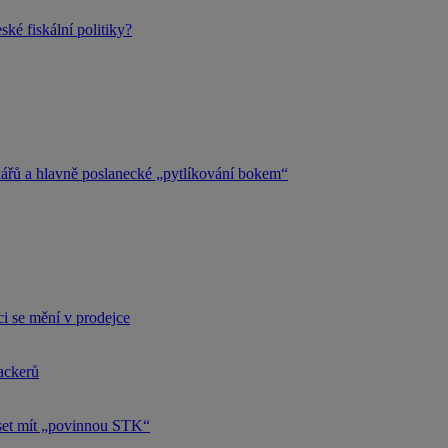
ké fiskální politiky?
kářů a hlavně poslanecké „pytlíkování bokem“
i se mění v prodejce
hackerů
uset mít „povinnou STK“