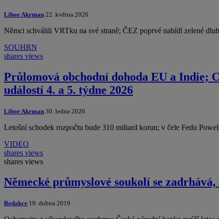
Libor Akrman
22. května 2026
Němci schválili VRTku na své straně; ČEZ poprvé nabídl zelené dlu
SOUHRN
shares
views
Průlomová obchodní dohoda EU a Indie; C
událostí 4. a 5. týdne 2026
Libor Akrman
30. ledna 2026
Letošní schodek rozpočtu bude 310 miliard korun; v čele Fedu Powell
VIDEO
shares
views
shares
views
Německé průmyslové soukolí se zadrhává,
Redakce
19. dubna 2019