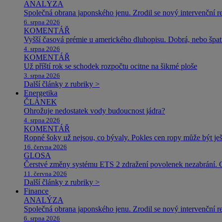
ANALÝZA
Společná obrana japonského jenu. Zrodil se nový intervenční r
6. srpna 2026
KOMENTÁŘ
Vyšší časová prémie u amerického dluhopisu. Dobrá, nebo špat
4. srpna 2026
KOMENTÁŘ
Už příští rok se schodek rozpočtu ocitne na šikmé ploše
3. srpna 2026
Další články z rubriky >
Energetika
ČLÁNEK
Ohrožuje nedostatek vody budoucnost jádra?
4. srpna 2026
KOMENTÁŘ
Ropné šoky už nejsou, co bývaly. Pokles cen ropy může být ješ
16. června 2026
GLOSA
Čerstvé změny systému ETS 2 zdražení povolenek nezabrání. 
11. června 2026
Další články z rubriky >
Finance
ANALÝZA
Společná obrana japonského jenu. Zrodil se nový intervenční r
6. srpna 2026