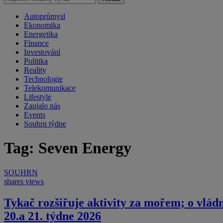
Autoprůmysl
Ekonomika
Energetika
Finance
Investování
Politika
Reality
Technologie
Telekomunikace
Lifestyle
Zaujalo nás
Events
Souhrn týdne
Tag: Seven Energy
SOUHRN
shares
views
Tykač rozšiřuje aktivity za mořem; o vlád
20.a 21. týdne 2026