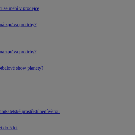
i se mění v prodejce
ná zpráva pro trhy?
ná zpráva pro trhy?
fotbalové show planety?
dnikatelské prostředí nedůvěrou
 do 5 let