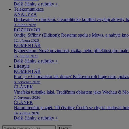
Další články z rubriky >
Telekomunikace
ANALÝZA
Dodavatelé v ohrožení. Geopolitické konflikt zvyšují aktivity 
9. dubna 2026
ROZHOVOR
Ondřej Stříbný (Eldison): Rosteme spolu s Mews, a nabyté k
12. března 2026
KOMENTÁŘ
Kyberzákon: Nové povinnosti, rizika, nebo příležitost pro malé 
16. dubna 2025
Další články z rubriky >
Lifestyle
KOMENTÁŘ
Proč je v Chorvatsku tak draze? Klíčovou roli hraje euro, potv
8. července 2026
ČLÁNEK
Vinařská turistika láká. Tradičním oblastem jako Wachau či Mose
7. července 2026
ČLÁNEK
Národ trenérů je zpět. Tři čtvrtiny Čechů se chystá sledovat ho
14. května 2026
Další články z rubriky >
Hledat