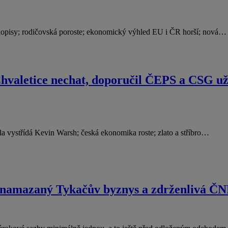
hopisy; rodičovská poroste; ekonomický výhled EU i ČR horší; nová…
hvaletice nechat, doporučil ČEPS a CSG už
a vystřídá Kevin Warsh; česká ekonomika roste; zlato a stříbro…
 namazaný Tykačův byznys a zdrženlivá Č