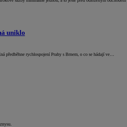
 úrokové sazby minimálně jednou, a to ještě před odloženým odchode
ná uniklo
ná předběhne rychlospojení Prahy s Brnem, o co se hádají ve…
yznysu.