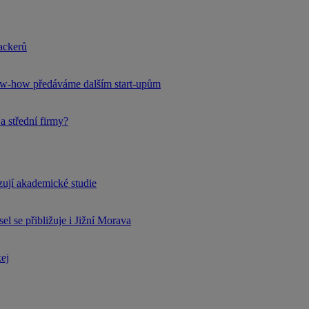
hackerů
now-how předáváme dalším start-upům
a střední firmy?
rzují akademické studie
l se přibližuje i Jižní Morava
kej