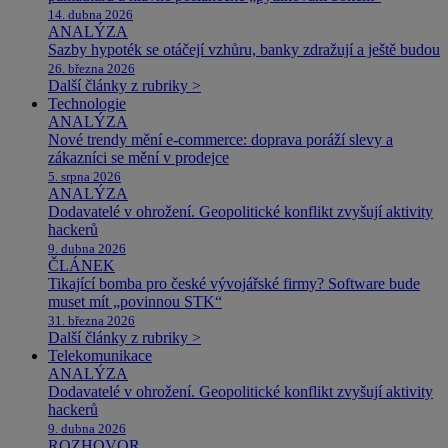
14. dubna 2026
ANALÝZA
Sazby hypoték se otáčejí vzhůru, banky zdražují a ještě budou
26. března 2026
Další články z rubriky >
Technologie
ANALÝZA
Nové trendy mění e-commerce: doprava poráží slevy a
zákazníci se mění v prodejce
5. srpna 2026
ANALÝZA
Dodavatelé v ohrožení. Geopolitické konflikt zvyšují aktivity
hackerů
9. dubna 2026
ČLÁNEK
Tikající bomba pro české vývojářské firmy? Software bude
muset mít „povinnou STK“
31. března 2026
Další články z rubriky >
Telekomunikace
ANALÝZA
Dodavatelé v ohrožení. Geopolitické konflikt zvyšují aktivity
hackerů
9. dubna 2026
ROZHOVOR