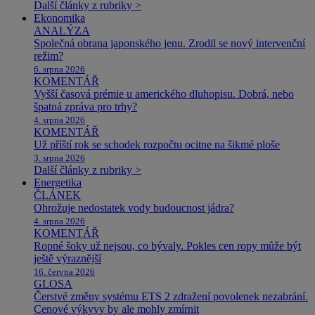
Další články z rubriky >
Ekonomika
ANALÝZA
Společná obrana japonského jenu. Zrodil se nový intervenční
režim?
6. srpna 2026
KOMENTÁŘ
Vyšší časová prémie u amerického dluhopisu. Dobrá, nebo
špatná zpráva pro trhy?
4. srpna 2026
KOMENTÁŘ
Už příští rok se schodek rozpočtu ocitne na šikmé ploše
3. srpna 2026
Další články z rubriky >
Energetika
ČLÁNEK
Ohrožuje nedostatek vody budoucnost jádra?
4. srpna 2026
KOMENTÁŘ
Ropné šoky už nejsou, co bývaly. Pokles cen ropy může být
ještě výraznější
16. června 2026
GLOSA
Čerstvé změny systému ETS 2 zdražení povolenek nezabrání.
Cenové výkyvy by ale mohly zmírnit