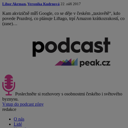
Libor Akrman
,
Veronika Kudrnová
22. září 2017
Kam akvizičně míří Google, co se děje v českém „taxisvětě“, kdo
povede Prazdroj, co plánuje Liftago, trpí Amazon krátkozrakostí, co
(zase)…
Poslechněte si rozhovory s osobnostmi českého i světového
byznysu.
Vstup do podcast zóny
redakce
O nás
Lidé