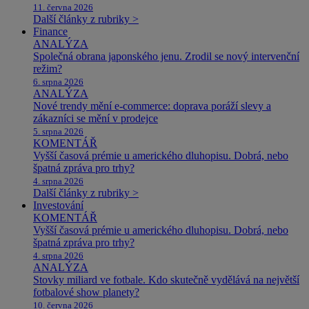
11. června 2026
Další články z rubriky >
Finance
ANALÝZA
Společná obrana japonského jenu. Zrodil se nový intervenční
režim?
6. srpna 2026
ANALÝZA
Nové trendy mění e-commerce: doprava poráží slevy a
zákazníci se mění v prodejce
5. srpna 2026
KOMENTÁŘ
Vyšší časová prémie u amerického dluhopisu. Dobrá, nebo
špatná zpráva pro trhy?
4. srpna 2026
Další články z rubriky >
Investování
KOMENTÁŘ
Vyšší časová prémie u amerického dluhopisu. Dobrá, nebo
špatná zpráva pro trhy?
4. srpna 2026
ANALÝZA
Stovky miliard ve fotbale. Kdo skutečně vydělává na největší
fotbalové show planety?
10. června 2026