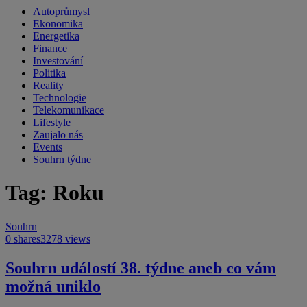
Autoprůmysl
Ekonomika
Energetika
Finance
Investování
Politika
Reality
Technologie
Telekomunikace
Lifestyle
Zaujalo nás
Events
Souhrn týdne
Tag: Roku
Souhrn
0 shares
3278 views
Souhrn událostí 38. týdne aneb co vám
možná uniklo