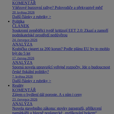
KOMENTÁŘ
Vítězové burzovní rallye? Polovodiče a překvapivě měď
20. května 2026
Další články z rubriky >
Politika
ČLÁNEK
Soukromí zemědělci tvrdě kritizují EET 2.0: Zkazí a zamoří
podnikatelské prostředí nedůvěrou
24. července 2026
ANALÝZA
Krabička cigaret za 200 korun? Podle plánu EU by to mohlo
být do 5 let
17. června 2026
ANALÝZA
Sporná novela upravující veřejné rozpočty. Jde o budoucnost
české fiskální politiky?
7. května 2026
Další články z rubriky >
Reality
KOMENTÁŘ
Zájem o bydlení dál poroste. A s ním i ceny
23. července 2026
ANALÝZA
Novela stavebního zákona: stovky paragrafů, přiškrcení
památkářů a hlavně poslanecké „pytlíkování bokem“