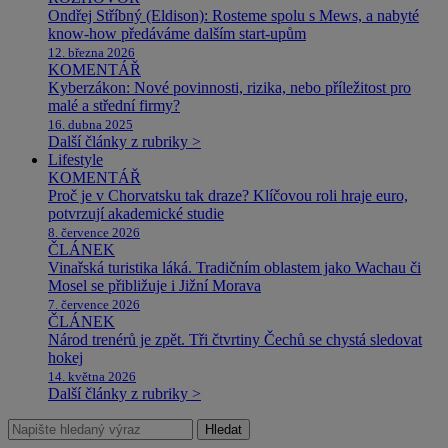
Ondřej Stříbný (Eldison): Rosteme spolu s Mews, a nabyté
know-how předáváme dalším start-upům
12. března 2026
KOMENTÁŘ
Kyberzákon: Nové povinnosti, rizika, nebo příležitost pro
malé a střední firmy?
16. dubna 2025
Další články z rubriky >
Lifestyle
KOMENTÁŘ
Proč je v Chorvatsku tak draze? Klíčovou roli hraje euro,
potvrzují akademické studie
8. července 2026
ČLÁNEK
Vinařská turistika láká. Tradičním oblastem jako Wachau či
Mosel se přibližuje i Jižní Morava
7. července 2026
ČLÁNEK
Národ trenérů je zpět. Tři čtvrtiny Čechů se chystá sledovat
hokej
14. května 2026
Další články z rubriky >
Hledat