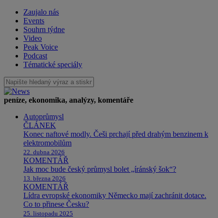
Zaujalo nás
Events
Souhrn týdne
Video
Peak Voice
Podcast
Tématické speciály
peníze, ekonomika, analýzy, komentáře
Autoprůmysl
ČLÁNEK
Konec naftové modly. Češi prchají před drahým benzinem k
elektromobilům
22. dubna 2026
KOMENTÁŘ
Jak moc bude český průmysl bolet „íránský šok“?
13. března 2026
KOMENTÁŘ
Lídra evropské ekonomiky Německo mají zachránit dotace.
Co to přinese Česku?
25. listopadu 2025