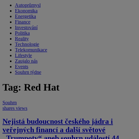
Autoprůmysl
Ekonomika
Energetika
Finance
Investování
Politika
Reality
Technologie
Telekomunikace
Lifestyle
Zaujalo nás
Events
Souhrn týdne
Tag: Red Hat
Souhrn
shares
views
Nejistá budoucnost českého jádra i
veřejných financí a další světové
„Trumpoty“ aneb souhrn událostí 44.