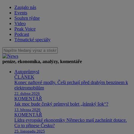
Zaujalo nás
Events
Souhrn týdne
Video
Peak Voice
Podcast
Tématické speciály
peníze, ekonomika, analýzy, komentáře
Autoprůmysl
ČLÁNEK
Konec naftové modly. Češi prchají před drahým benzinem k
elektromobilům
22. dubna 2026
KOMENTÁŘ
Jak moc bude český průmysl bolet „íránský šok“?
13. března 2026
KOMENTÁŘ
Lídra evropské ekonomiky Německo mají zachránit dotace.
Co to přinese Česku?
25. listopadu 2025