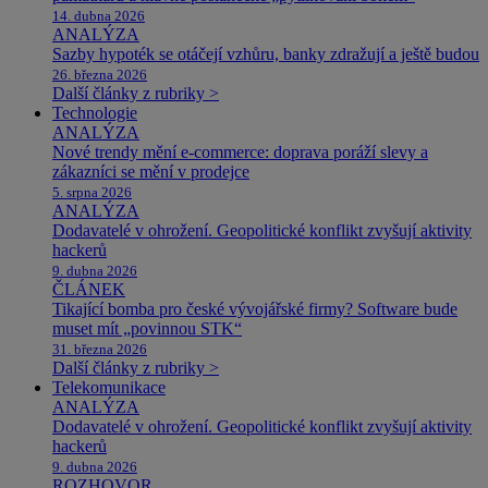
14. dubna 2026
ANALÝZA
Sazby hypoték se otáčejí vzhůru, banky zdražují a ještě budou
26. března 2026
Další články z rubriky >
Technologie
ANALÝZA
Nové trendy mění e-commerce: doprava poráží slevy a
zákazníci se mění v prodejce
5. srpna 2026
ANALÝZA
Dodavatelé v ohrožení. Geopolitické konflikt zvyšují aktivity
hackerů
9. dubna 2026
ČLÁNEK
Tikající bomba pro české vývojářské firmy? Software bude
muset mít „povinnou STK“
31. března 2026
Další články z rubriky >
Telekomunikace
ANALÝZA
Dodavatelé v ohrožení. Geopolitické konflikt zvyšují aktivity
hackerů
9. dubna 2026
ROZHOVOR