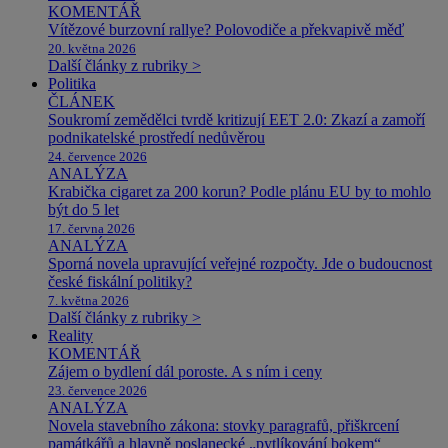
KOMENTÁŘ
Vítězové burzovní rallye? Polovodiče a překvapivě měď
20. května 2026
Další články z rubriky >
Politika
ČLÁNEK
Soukromí zemědělci tvrdě kritizují EET 2.0: Zkazí a zamoří
podnikatelské prostředí nedůvěrou
24. července 2026
ANALÝZA
Krabička cigaret za 200 korun? Podle plánu EU by to mohlo
být do 5 let
17. června 2026
ANALÝZA
Sporná novela upravující veřejné rozpočty. Jde o budoucnost
české fiskální politiky?
7. května 2026
Další články z rubriky >
Reality
KOMENTÁŘ
Zájem o bydlení dál poroste. A s ním i ceny
23. července 2026
ANALÝZA
Novela stavebního zákona: stovky paragrafů, přiškrcení
památkářů a hlavně poslanecké „pytlíkování bokem“