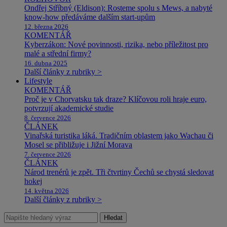
Ondřej Stříbný (Eldison): Rosteme spolu s Mews, a nabyté
know-how předáváme dalším start-upům
12. března 2026
KOMENTÁŘ
Kyberzákon: Nové povinnosti, rizika, nebo příležitost pro
malé a střední firmy?
16. dubna 2025
Další články z rubriky >
Lifestyle
KOMENTÁŘ
Proč je v Chorvatsku tak draze? Klíčovou roli hraje euro,
potvrzují akademické studie
8. července 2026
ČLÁNEK
Vinařská turistika láká. Tradičním oblastem jako Wachau či
Mosel se přibližuje i Jižní Morava
7. července 2026
ČLÁNEK
Národ trenérů je zpět. Tři čtvrtiny Čechů se chystá sledovat
hokej
14. května 2026
Další články z rubriky >
Hledat