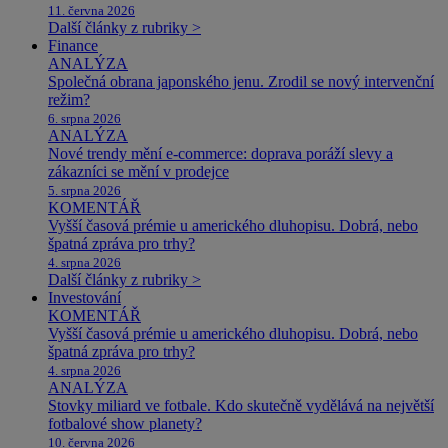
11. června 2026
Další články z rubriky >
Finance
ANALÝZA
Společná obrana japonského jenu. Zrodil se nový intervenční
režim?
6. srpna 2026
ANALÝZA
Nové trendy mění e-commerce: doprava poráží slevy a
zákazníci se mění v prodejce
5. srpna 2026
KOMENTÁŘ
Vyšší časová prémie u amerického dluhopisu. Dobrá, nebo
špatná zpráva pro trhy?
4. srpna 2026
Další články z rubriky >
Investování
KOMENTÁŘ
Vyšší časová prémie u amerického dluhopisu. Dobrá, nebo
špatná zpráva pro trhy?
4. srpna 2026
ANALÝZA
Stovky miliard ve fotbale. Kdo skutečně vydělává na největší
fotbalové show planety?
10. června 2026