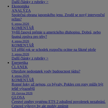
Další články z rubriky >
Ekonomika
ANALÝZA
Společná obrana japonského jenu. Zrodil se nový intervenční
režim?
6. srpna 2026
KOMENTÁŘ
Vyšší časová prémie u amerického dluhopisu. Dobrá, nebo
špatná zpráva pro trhy?
4. srpna 2026
KOMENTÁŘ
Už příští rok se schodek rozpočtu ocitne na šikmé ploše
3. srpna 2026
Další články z rubriky >
Energetika
ČLÁNEK
Ohrožuje nedostatek vody budoucnost jádra?
4. srpna 2026
KOMENTÁŘ
Ropné šoky už nejsou, co bývaly. Pokles cen ropy může být
ještě výraznější
16. června 2026
GLOSA
Čerstvé změny systému ETS 2 zdražení povolenek nezabrání.
Cenové výkyvy by ale mohly zmírnit