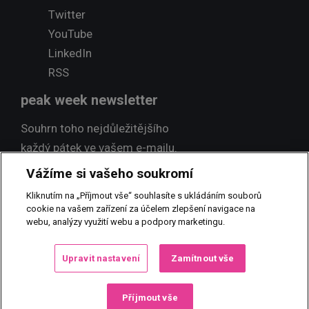
Twitter
YouTube
LinkedIn
RSS
peak week newsletter
Souhrn toho nejdůležitějšího
každý pátek ve vašem e-mailu.
Vážíme si vašeho soukromí
Přihlásit odběr
Kliknutím na „Příjmout vše“ souhlasíte s ukládáním souborů
cookie na vašem zařízení za účelem zlepšení navigace na
webu, analýzy využití webu a podpory marketingu.
© 2017 PEAK NEWS MEDIA, s.r.o.
Jakékoliv užití obsahu včetně
Upravit nastavení
Zamítnout vše
převzetí, šíření či dalšího zpřístupňování článků a fotografií je bez
písemného souhlasu PEAK NEWS MEDIA, s.r.o. zakázáno.
Příjmout vše