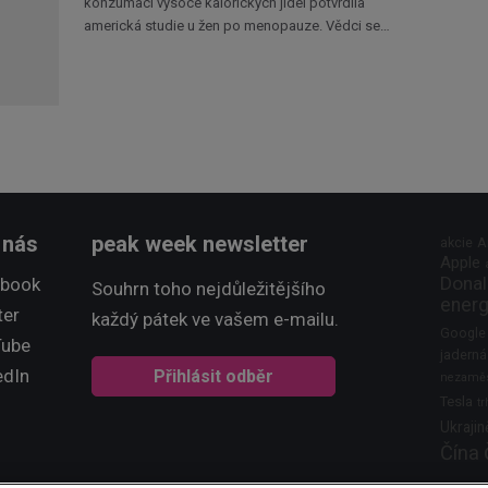
konzumaci vysoce kalorických jídel potvrdila
americká studie u žen po menopauze. Vědci se…
 nás
peak week newsletter
akcie
A
Apple
Donal
ebook
Souhrn toho nejdůležitějšího
energ
ter
každý pátek ve vašem e-mailu.
Google
Tube
jaderná
edIn
Přihlásit odběr
nezaměs
Tesla
tr
Ukrajin
Čína