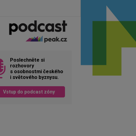
Poslechněte si
rozhovory
s osobnostmi českého
i světového byznysu.
Vstup do podcast zóny