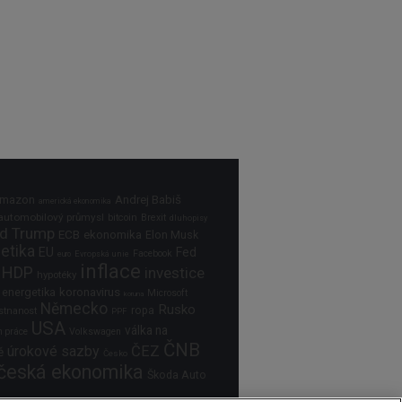
Andrej Babiš
mazon
americká ekonomika
automobilový průmysl
bitcoin
Brexit
dluhopisy
d Trump
ECB
ekonomika
Elon Musk
etika
EU
Fed
Facebook
Evropská unie
euro
inflace
HDP
investice
hypotéky
 energetika
koronavirus
Microsoft
koruna
Německo
Rusko
ropa
tnanost
PPF
USA
válka na
Volkswagen
h práce
ČNB
úrokové sazby
ČEZ
ě
Česko
česká ekonomika
Škoda Auto