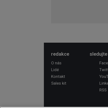
redakce
sledujte
O nás
Fac
Lidé
Twit
Kontakt
You
Sales kit
Link
RSS