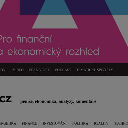
ÝDNE
VIDEO
PEAK VOICE
PODCAST
TÉMATICKÉ SPECIÁLY
peníze, ekonomika, analýzy, komentáře
ERGETIKA
FINANCE
INVESTOVÁNÍ
POLITIKA
REALITY
TECHNO