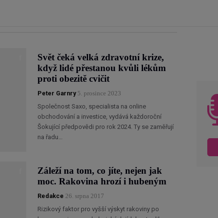
Svět čeká velká zdravotní krize,
když lidé přestanou kvůli lékům
proti obezitě cvičit
Peter Garnry
5. prosince 2023
Společnost Saxo, specialista na online
obchodování a investice, vydává každoroční
Šokující předpovědi pro rok 2024. Ty se zaměřují
na řadu…
Záleží na tom, co jíte, nejen jak
moc. Rakovina hrozí i hubeným
Redakce
26. srpna 2017
Rizikový faktor pro vyšší výskyt rakoviny po