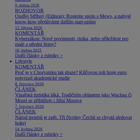
9. dubna 2026
ROZHOVOR
Ondřej Stříbný (Eldison): Rosteme spolu s Mews, a nabyté
know-how předáváme dalším start-upům
12. března 2026
KOMENTÁŘ
Kyberzákon: Nové povinnosti, rizika, nebo příležitost pro
malé a střední firmy?
16. dubna 2025
Další články z rubriky >
Lifestyle
KOMENTÁŘ
Proč je v Chorvatsku tak draze? Klíčovou roli hraje euro,
potvrzují akademické studie
8. července 2026
ČLÁNEK
Vinařská turistika láká. Tradičním oblastem jako Wachau či
Mosel se přibližuje i Jižní Morava
7. července 2026
ČLÁNEK
Národ trenérů je zpět. Tři čtvrtiny Čechů se chystá sledovat
hokej
14. května 2026
Další články z rubriky >