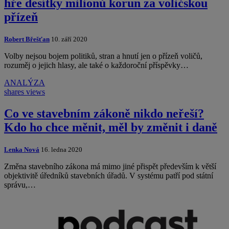
hře desítky milionů korun za voličskou
přízeň
Robert Břešťan
10. září 2020
Volby nejsou bojem politiků, stran a hnutí jen o přízeň voličů,
rozuměj o jejich hlasy, ale také o každoroční příspěvky…
ANALÝZA
shares
views
Co ve stavebním zákoně nikdo neřeší?
Kdo ho chce měnit, měl by změnit i daně
Lenka Nová
16. ledna 2020
Změna stavebního zákona má mimo jiné přispět především k větší
objektivitě úředníků stavebních úřadů. V systému patří pod státní
správu,…