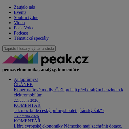
Zaujalo nás
Events
Souhrn týdne
Video
Peak Voice
Podcast
Tématické speciály
peníze, ekonomika, analýzy, komentáře
Autoprůmysl
ČLÁNEK
Konec naftové modly. Češi prchají před drahým benzinem k
elektromobilům
22. dubna 2026
KOMENTÁŘ
Jak moc bude český průmysl bolet „íránský šok“?
13. března 2026
KOMENTÁŘ
Lídra evropské ekonomiky Německo mají zachránit dotace.