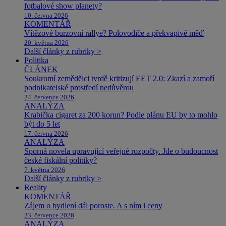
fotbalové show planety?
10. června 2026
KOMENTÁŘ
Vítězové burzovní rallye? Polovodiče a překvapivě měď
20. května 2026
Další články z rubriky >
Politika
ČLÁNEK
Soukromí zemědělci tvrdě kritizují EET 2.0: Zkazí a zamoří
podnikatelské prostředí nedůvěrou
24. července 2026
ANALÝZA
Krabička cigaret za 200 korun? Podle plánu EU by to mohlo
být do 5 let
17. června 2026
ANALÝZA
Sporná novela upravující veřejné rozpočty. Jde o budoucnost
české fiskální politiky?
7. května 2026
Další články z rubriky >
Reality
KOMENTÁŘ
Zájem o bydlení dál poroste. A s ním i ceny
23. července 2026
ANALÝZA