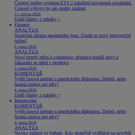
Čerstvé změny systému ETS 2 zdražení povolenek nezabrání.
Cenové výkyvy by ale mohly zmírnit
11. června 2026
Další články z rubriky >
Finance
ANALÝZA
Společná obrana japonského jenu. Zrodil se nový intervenční
režim?
6. srpna 2026
ANALÝZA
Nové trendy mění e-commerce: doprava poráží slevy a
zákazníci se mění v prodejce
5. srpna 2026
KOMENTÁŘ
Vyšší časová prémie u amerického dluhopisu. Dobrá, nebo
špatná zpráva pro trhy?
4. srpna 2026
Další články z rubriky >
Investování
KOMENTÁŘ
Vyšší časová prémie u amerického dluhopisu. Dobrá, nebo
špatná zpráva pro trhy?
4. srpna 2026
ANALÝZA
Stovky miliard ve fotbale. Kdo skutečně vydělává na největší