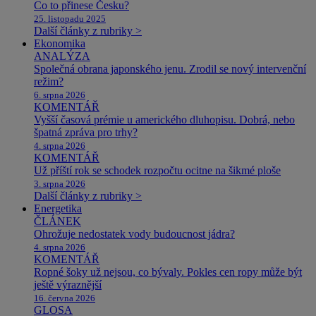
Co to přinese Česku?
25. listopadu 2025
Další články z rubriky >
Ekonomika
ANALÝZA
Společná obrana japonského jenu. Zrodil se nový intervenční
režim?
6. srpna 2026
KOMENTÁŘ
Vyšší časová prémie u amerického dluhopisu. Dobrá, nebo
špatná zpráva pro trhy?
4. srpna 2026
KOMENTÁŘ
Už příští rok se schodek rozpočtu ocitne na šikmé ploše
3. srpna 2026
Další články z rubriky >
Energetika
ČLÁNEK
Ohrožuje nedostatek vody budoucnost jádra?
4. srpna 2026
KOMENTÁŘ
Ropné šoky už nejsou, co bývaly. Pokles cen ropy může být
ještě výraznější
16. června 2026
GLOSA