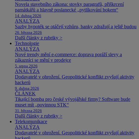
Novela stavebního zákona: stovky paragrafů, přiškrcení
památkářů a hlavně poslanecké „pytlíkování bokem“
14. dubna 2026
ANALÝZA
Sazby hypoték se otáčejí vzhůru, banky zdražují a ještě budou
26. března 2026
Další články z rubriky >
Technologie
ANALÝZA
Nové trendy mění e-commerce: doprava poráží slevy a
zákazníci se mění v prodejce
5. srpna 2026
ANALÝZA
Dodavatelé v ohrožení. Geopolitické konflikt zvyšují aktivity
hackerů
9. dubna 2026
ČLÁNEK
Tikající bomba pro české vývojářské firmy? Software bude
muset mít „povinnou STK“
31. března 2026
Další články z rubriky >
Telekomunikace
ANALÝZA
Dodavatelé v ohrožení. Geopolitické konflikt zvyšují aktivity
hackerů