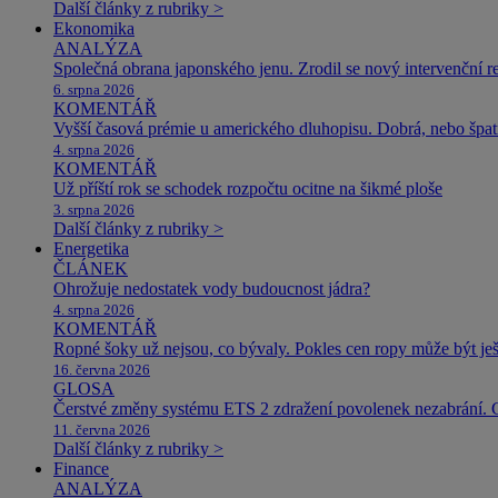
Další články z rubriky >
Ekonomika
ANALÝZA
Společná obrana japonského jenu. Zrodil se nový intervenční r
6. srpna 2026
KOMENTÁŘ
Vyšší časová prémie u amerického dluhopisu. Dobrá, nebo špat
4. srpna 2026
KOMENTÁŘ
Už příští rok se schodek rozpočtu ocitne na šikmé ploše
3. srpna 2026
Další články z rubriky >
Energetika
ČLÁNEK
Ohrožuje nedostatek vody budoucnost jádra?
4. srpna 2026
KOMENTÁŘ
Ropné šoky už nejsou, co bývaly. Pokles cen ropy může být ješ
16. června 2026
GLOSA
Čerstvé změny systému ETS 2 zdražení povolenek nezabrání. 
11. června 2026
Další články z rubriky >
Finance
ANALÝZA