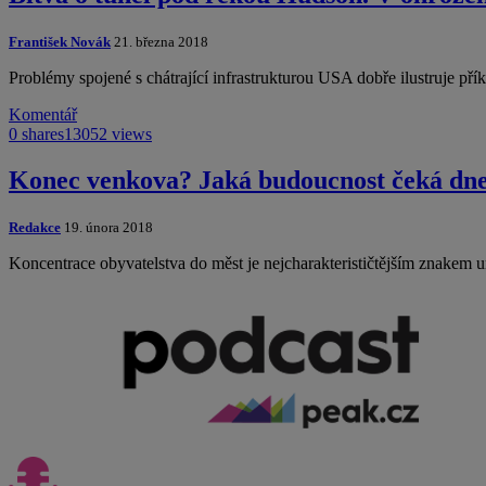
František Novák
21. března 2018
Problémy spojené s chátrající infrastrukturou USA dobře ilustruje př
Komentář
0 shares
13052 views
Konec venkova? Jaká budoucnost čeká dne
Redakce
19. února 2018
Koncentrace obyvatelstva do měst je nejcharakterističtějším znakem u