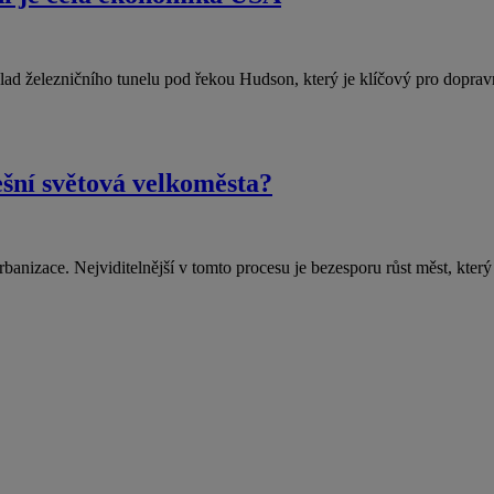
íklad železničního tunelu pod řekou Hudson, který je klíčový pro dopra
šní světová velkoměsta?
rbanizace. Nejviditelnější v tomto procesu je bezesporu růst měst, kte