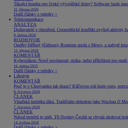
Tikající bomba pro české vývojářské firmy? Software bude m
31. března 2026
Další články z rubriky >
Telekomunikace
ANALÝZA
Dodavatelé v ohrožení. Geopolitické konflikt zvyšují aktivity 
9. dubna 2026
ROZHOVOR
Ondřej Stříbný (Eldison): Rosteme spolu s Mews, a nabyté k
12. března 2026
KOMENTÁŘ
Kyberzákon: Nové povinnosti, rizika, nebo příležitost pro malé 
16. dubna 2025
Další články z rubriky >
Lifestyle
KOMENTÁŘ
Proč je v Chorvatsku tak draze? Klíčovou roli hraje euro, potv
8. července 2026
ČLÁNEK
Vinařská turistika láká. Tradičním oblastem jako Wachau či Mose
7. července 2026
ČLÁNEK
Národ trenérů je zpět. Tři čtvrtiny Čechů se chystá sledovat ho
14. května 2026
Další články z rubriky >