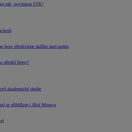
uset mít „povinnou STK“
hackerů
now-how předáváme dalším start-upům
a střední firmy?
rzují akademické studie
l se přibližuje i Jižní Morava
kej