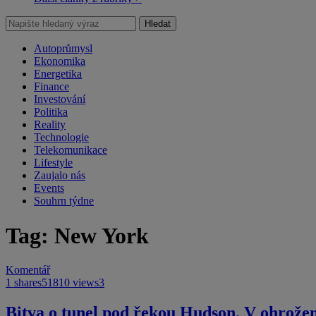
Hledat
Autoprůmysl
Ekonomika
Energetika
Finance
Investování
Politika
Reality
Technologie
Telekomunikace
Lifestyle
Zaujalo nás
Events
Souhrn týdne
Tag: New York
Komentář
1 shares
51810 views
3
Bitva o tunel pod řekou Hudson. V ohrože