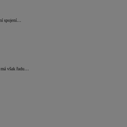
vní spojení…
rý má však řadu…