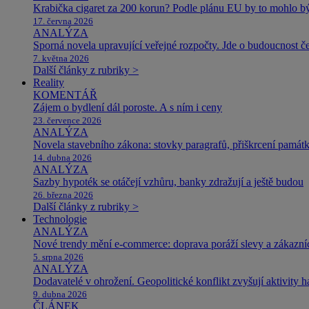
Krabička cigaret za 200 korun? Podle plánu EU by to mohlo být
17. června 2026
ANALÝZA
Sporná novela upravující veřejné rozpočty. Jde o budoucnost čes
7. května 2026
Další články z rubriky >
Reality
KOMENTÁŘ
Zájem o bydlení dál poroste. A s ním i ceny
23. července 2026
ANALÝZA
Novela stavebního zákona: stovky paragrafů, přiškrcení památ
14. dubna 2026
ANALÝZA
Sazby hypoték se otáčejí vzhůru, banky zdražují a ještě budou
26. března 2026
Další články z rubriky >
Technologie
ANALÝZA
Nové trendy mění e-commerce: doprava poráží slevy a zákazníc
5. srpna 2026
ANALÝZA
Dodavatelé v ohrožení. Geopolitické konflikt zvyšují aktivity 
9. dubna 2026
ČLÁNEK