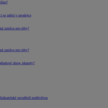
ežim?
i se mění v prodejce
ná zpráva pro trhy?
ná zpráva pro trhy?
fotbalové show planety?
dnikatelské prostředí nedůvěrou