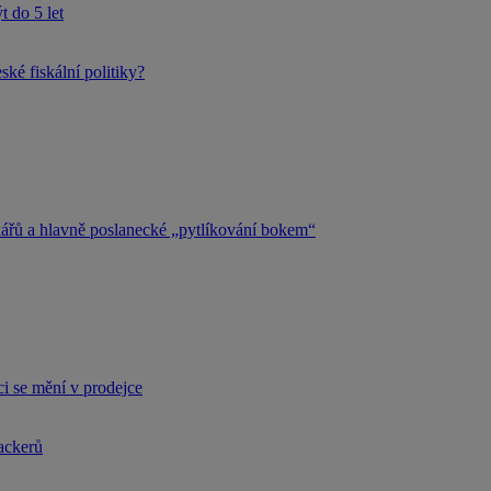
 do 5 let
ké fiskální politiky?
kářů a hlavně poslanecké „pytlíkování bokem“
i se mění v prodejce
hackerů