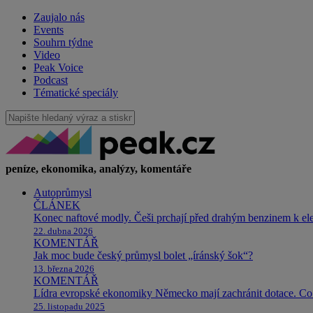
Zaujalo nás
Events
Souhrn týdne
Video
Peak Voice
Podcast
Tématické speciály
peníze, ekonomika, analýzy, komentáře
Autoprůmysl
ČLÁNEK
Konec naftové modly. Češi prchají před drahým benzinem k e
22. dubna 2026
KOMENTÁŘ
Jak moc bude český průmysl bolet „íránský šok“?
13. března 2026
KOMENTÁŘ
Lídra evropské ekonomiky Německo mají zachránit dotace. Co 
25. listopadu 2025