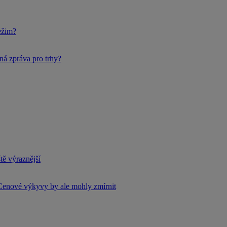
ežim?
ná zpráva pro trhy?
tě výraznější
Cenové výkyvy by ale mohly zmírnit