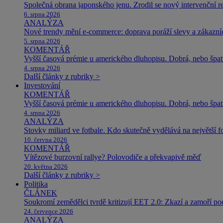
Společná obrana japonského jenu. Zrodil se nový intervenční r
6. srpna 2026
ANALÝZA
Nové trendy mění e-commerce: doprava poráží slevy a zákazníc
5. srpna 2026
KOMENTÁŘ
Vyšší časová prémie u amerického dluhopisu. Dobrá, nebo špat
4. srpna 2026
Další články z rubriky >
Investování
KOMENTÁŘ
Vyšší časová prémie u amerického dluhopisu. Dobrá, nebo špat
4. srpna 2026
ANALÝZA
Stovky miliard ve fotbale. Kdo skutečně vydělává na největší 
10. června 2026
KOMENTÁŘ
Vítězové burzovní rallye? Polovodiče a překvapivě měď
20. května 2026
Další články z rubriky >
Politika
ČLÁNEK
Soukromí zemědělci tvrdě kritizují EET 2.0: Zkazí a zamoří po
24. července 2026
ANALÝZA