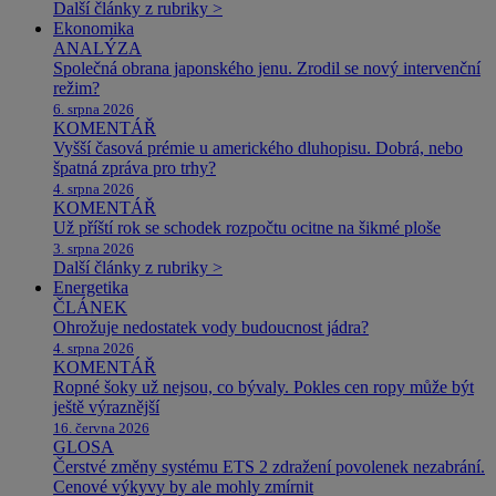
Další články z rubriky >
Ekonomika
ANALÝZA
Společná obrana japonského jenu. Zrodil se nový intervenční
režim?
6. srpna 2026
KOMENTÁŘ
Vyšší časová prémie u amerického dluhopisu. Dobrá, nebo
špatná zpráva pro trhy?
4. srpna 2026
KOMENTÁŘ
Už příští rok se schodek rozpočtu ocitne na šikmé ploše
3. srpna 2026
Další články z rubriky >
Energetika
ČLÁNEK
Ohrožuje nedostatek vody budoucnost jádra?
4. srpna 2026
KOMENTÁŘ
Ropné šoky už nejsou, co bývaly. Pokles cen ropy může být
ještě výraznější
16. června 2026
GLOSA
Čerstvé změny systému ETS 2 zdražení povolenek nezabrání.
Cenové výkyvy by ale mohly zmírnit