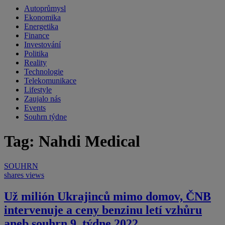
Autoprůmysl
Ekonomika
Energetika
Finance
Investování
Politika
Reality
Technologie
Telekomunikace
Lifestyle
Zaujalo nás
Events
Souhrn týdne
Tag: Nahdi Medical
SOUHRN
shares
views
Už milión Ukrajinců mimo domov, ČNB
intervenuje a ceny benzinu letí vzhůru
aneb souhrn 9. týdne 2022