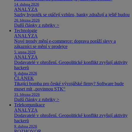
14. dubna 2026
ANALÝZA
Sazby hypoték se otáčejí vzhůru, banky zdražují a ještě budou
26. března 2026
Další články z rubriky >
Technologie
ANALÝZA
Nové trendy mění e-commerce: doprava poráží slevy a
zákazníci se mění v prodejce
5. srpna 2026
ANALÝZA
Dodavatelé v ohrožení. Geopolitické konflikt zvyšují aktivity
hackerů
9. dubna 2026
ČLÁNEK
Tikající bomba pro české vývojářské firmy? Software bude
muset mít „povinnou STK“
31. března 2026
Další články z rubriky >
Telekomunikace
ANALÝZA
Dodavatelé v ohrožení. Geopolitické konflikt zvyšují aktivity
hackerů
9. dubna 2026
ROZHOVOR