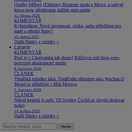
Ondřej Stříbný (Eldison): Rosteme spolu s Mews, a nabyté
know-how předáváme dalším start-upům
12. března 2026
KOMENTÁŘ
Kyberzákon: Nové povinnosti, rizika, nebo příležitost pro
malé a střední firmy?
16. dubna 2025
Další články z rubriky >
Lifestyle
KOMENTÁŘ
Proč je v Chorvatsku tak draze? Klíčovou roli hraje euro,
potvrzují akademické studie
8. července 2026
ČLÁNEK
Vinařská turistika láká. Tradičním oblastem jako Wachau či
Mosel se přibližuje i Jižní Morava
7. července 2026
ČLÁNEK
Národ trenérů je zpět. Tři čtvrtiny Čechů se chystá sledovat
hokej
14. května 2026
Další články z rubriky >
Hledat