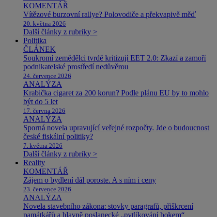
KOMENTÁŘ
Vítězové burzovní rallye? Polovodiče a překvapivě měď
20. května 2026
Další články z rubriky >
Politika
ČLÁNEK
Soukromí zemědělci tvrdě kritizují EET 2.0: Zkazí a zamoří
podnikatelské prostředí nedůvěrou
24. července 2026
ANALÝZA
Krabička cigaret za 200 korun? Podle plánu EU by to mohlo
být do 5 let
17. června 2026
ANALÝZA
Sporná novela upravující veřejné rozpočty. Jde o budoucnost
české fiskální politiky?
7. května 2026
Další články z rubriky >
Reality
KOMENTÁŘ
Zájem o bydlení dál poroste. A s ním i ceny
23. července 2026
ANALÝZA
Novela stavebního zákona: stovky paragrafů, přiškrcení
památkářů a hlavně poslanecké „pytlíkování bokem“