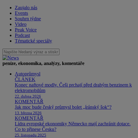
Zaujalo nás
Events
Souhrn týdne
Video
Peak Voice
Podcast
Tématické speciály
peníze, ekonomika, analýzy, komentáře
Autoprůmysl
ČLÁNEK
Konec naftové modly. Češi prchají před drahým benzinem k
elektromobilům
22. dubna 2026
KOMENTÁŘ
Jak moc bude český průmysl bolet „íránský šok“?
13. března 2026
KOMENTÁŘ
Lídra evropské ekonomiky Německo mají zachránit dotace.
Co to přinese Česku?
25. listopadu 2025