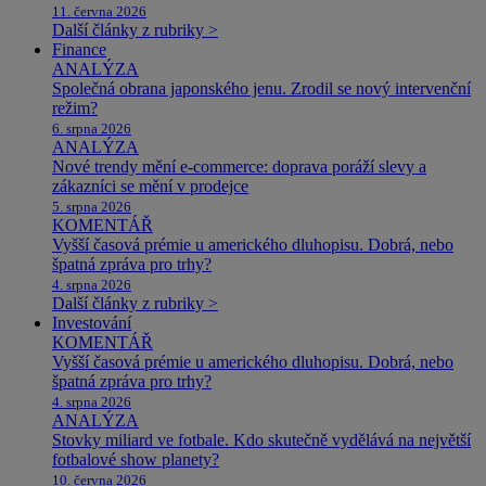
11. června 2026
Další články z rubriky >
Finance
ANALÝZA
Společná obrana japonského jenu. Zrodil se nový intervenční
režim?
6. srpna 2026
ANALÝZA
Nové trendy mění e-commerce: doprava poráží slevy a
zákazníci se mění v prodejce
5. srpna 2026
KOMENTÁŘ
Vyšší časová prémie u amerického dluhopisu. Dobrá, nebo
špatná zpráva pro trhy?
4. srpna 2026
Další články z rubriky >
Investování
KOMENTÁŘ
Vyšší časová prémie u amerického dluhopisu. Dobrá, nebo
špatná zpráva pro trhy?
4. srpna 2026
ANALÝZA
Stovky miliard ve fotbale. Kdo skutečně vydělává na největší
fotbalové show planety?
10. června 2026