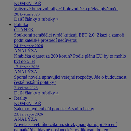
KOMENTÁŘ
Vítězové burzovní rallye? Polovodiče a překvapivě měď
20. května 2026
Další články z rubriky >
Politika
ČLÁNEK
Soukromí zemědělci tvrdě kritizují EET 2.0: Zkazí a zamoří
podnikatelské prostředí nedůvěrou
24. července 2026
ANALÝZA
Krabička cigaret za 200 korun? Podle plánu EU by to mohlo
být do 5 let
17. června 2026
ANALÝZA
Sporná novela upravující veřejné rozpočty. Jde o budoucnost
české fiskální politiky?
7. května 2026
Další články z rubriky >
Reality
KOMENTÁŘ
Zájem o bydlení dál poroste. A s ním i ceny
23. července 2026
ANALÝZA
Novela stavebního zákona: stovky paragrafů, přiškrcení
památkářů a hlavně poslanecké „pytlíkování bokem“