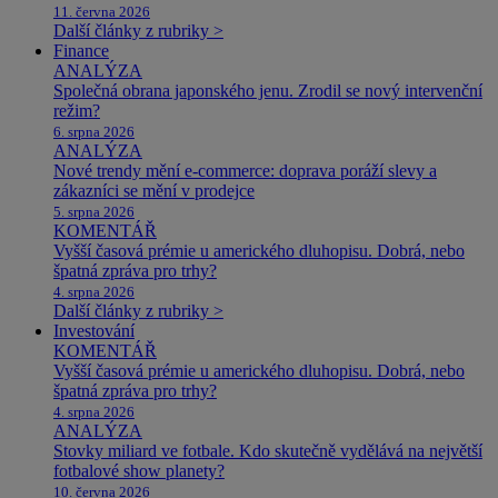
11. června 2026
Další články z rubriky >
Finance
ANALÝZA
Společná obrana japonského jenu. Zrodil se nový intervenční
režim?
6. srpna 2026
ANALÝZA
Nové trendy mění e-commerce: doprava poráží slevy a
zákazníci se mění v prodejce
5. srpna 2026
KOMENTÁŘ
Vyšší časová prémie u amerického dluhopisu. Dobrá, nebo
špatná zpráva pro trhy?
4. srpna 2026
Další články z rubriky >
Investování
KOMENTÁŘ
Vyšší časová prémie u amerického dluhopisu. Dobrá, nebo
špatná zpráva pro trhy?
4. srpna 2026
ANALÝZA
Stovky miliard ve fotbale. Kdo skutečně vydělává na největší
fotbalové show planety?
10. června 2026