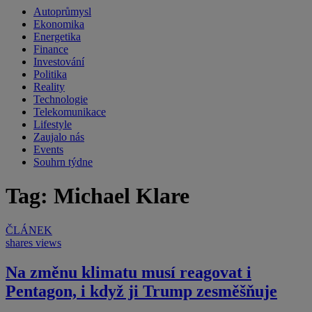
Autoprůmysl
Ekonomika
Energetika
Finance
Investování
Politika
Reality
Technologie
Telekomunikace
Lifestyle
Zaujalo nás
Events
Souhrn týdne
Tag: Michael Klare
ČLÁNEK
shares
views
Na změnu klimatu musí reagovat i
Pentagon, i když ji Trump zesměšňuje