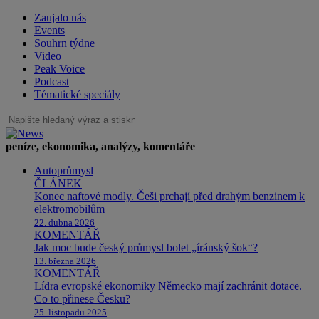
Zaujalo nás
Events
Souhrn týdne
Video
Peak Voice
Podcast
Tématické speciály
peníze, ekonomika, analýzy, komentáře
Autoprůmysl
ČLÁNEK
Konec naftové modly. Češi prchají před drahým benzinem k
elektromobilům
22. dubna 2026
KOMENTÁŘ
Jak moc bude český průmysl bolet „íránský šok“?
13. března 2026
KOMENTÁŘ
Lídra evropské ekonomiky Německo mají zachránit dotace.
Co to přinese Česku?
25. listopadu 2025