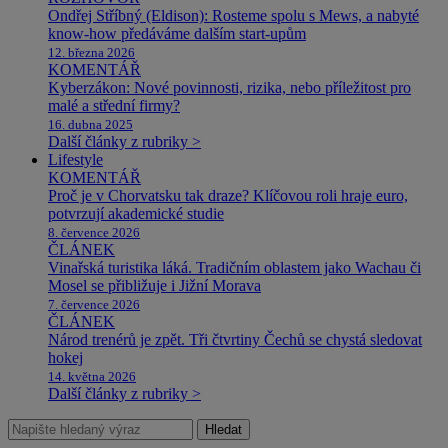
Ondřej Stříbný (Eldison): Rosteme spolu s Mews, a nabyté
know-how předáváme dalším start-upům
12. března 2026
KOMENTÁŘ
Kyberzákon: Nové povinnosti, rizika, nebo příležitost pro
malé a střední firmy?
16. dubna 2025
Další články z rubriky >
Lifestyle
KOMENTÁŘ
Proč je v Chorvatsku tak draze? Klíčovou roli hraje euro,
potvrzují akademické studie
8. července 2026
ČLÁNEK
Vinařská turistika láká. Tradičním oblastem jako Wachau či
Mosel se přibližuje i Jižní Morava
7. července 2026
ČLÁNEK
Národ trenérů je zpět. Tři čtvrtiny Čechů se chystá sledovat
hokej
14. května 2026
Další články z rubriky >
Hledat