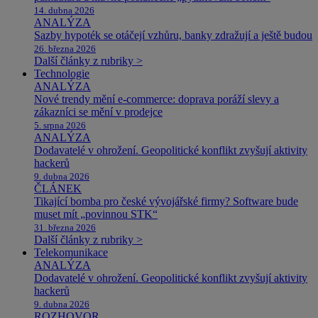
14. dubna 2026
ANALÝZA
Sazby hypoték se otáčejí vzhůru, banky zdražují a ještě budou
26. března 2026
Další články z rubriky >
Technologie
ANALÝZA
Nové trendy mění e-commerce: doprava poráží slevy a
zákazníci se mění v prodejce
5. srpna 2026
ANALÝZA
Dodavatelé v ohrožení. Geopolitické konflikt zvyšují aktivity
hackerů
9. dubna 2026
ČLÁNEK
Tikající bomba pro české vývojářské firmy? Software bude
muset mít „povinnou STK“
31. března 2026
Další články z rubriky >
Telekomunikace
ANALÝZA
Dodavatelé v ohrožení. Geopolitické konflikt zvyšují aktivity
hackerů
9. dubna 2026
ROZHOVOR