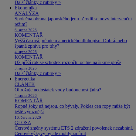
Další články z rubriky >
Ekonomika
ANALÝZA
Společná obrana japonského jenu. Zrodil se nový intervenční
režim?
6. srpna 2026
KOMENTÁŘ
Vyšší časová prémie u amerického dluhopisu. Dobrá, nebo
špatná zpráva pro trhy?
4. srpna 2026
KOMENTÁŘ
Už příští rok se schodek rozpočtu ocitne na šikmé ploše
3. srpna 2026
Další články z rubriky >
Energetika
ČLÁNEK
Ohrožuje nedostatek vody budoucnost jádra?
4. srpna 2026
KOMENTÁŘ
Ropné šoky už nejsou, co bývaly. Pokles cen ropy může být
ještě výraznější
16. června 2026
GLOSA
Čerstvé změny systému ETS 2 zdražení povolenek nezabrání.
Cenové výkyvy by ale mohly zmírnit