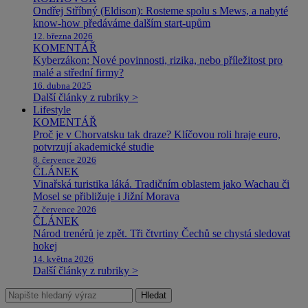
Ondřej Stříbný (Eldison): Rosteme spolu s Mews, a nabyté
know-how předáváme dalším start-upům
12. března 2026
KOMENTÁŘ
Kyberzákon: Nové povinnosti, rizika, nebo příležitost pro
malé a střední firmy?
16. dubna 2025
Další články z rubriky >
Lifestyle
KOMENTÁŘ
Proč je v Chorvatsku tak draze? Klíčovou roli hraje euro,
potvrzují akademické studie
8. července 2026
ČLÁNEK
Vinařská turistika láká. Tradičním oblastem jako Wachau či
Mosel se přibližuje i Jižní Morava
7. července 2026
ČLÁNEK
Národ trenérů je zpět. Tři čtvrtiny Čechů se chystá sledovat
hokej
14. května 2026
Další články z rubriky >
Hledat