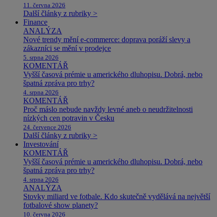
11. června 2026
Další články z rubriky >
Finance
ANALÝZA
Nové trendy mění e-commerce: doprava poráží slevy a
zákazníci se mění v prodejce
5. srpna 2026
KOMENTÁŘ
Vyšší časová prémie u amerického dluhopisu. Dobrá, nebo
špatná zpráva pro trhy?
4. srpna 2026
KOMENTÁŘ
Proč máslo nebude navždy levné aneb o neudržitelnosti
nízkých cen potravin v Česku
24. července 2026
Další články z rubriky >
Investování
KOMENTÁŘ
Vyšší časová prémie u amerického dluhopisu. Dobrá, nebo
špatná zpráva pro trhy?
4. srpna 2026
ANALÝZA
Stovky miliard ve fotbale. Kdo skutečně vydělává na největší
fotbalové show planety?
10. června 2026