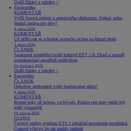
Další články z rubriky >
Ekonomika
KOMENTÁŘ
Vyšší časová prémie u amerického dluhopisu. Dobrá, nebo
špatná zpráva pro trhy?
4. srpna 2026
KOMENTÁŘ
Už příští rok se schodek rozpočtu ocitne na šikmé ploše
3. srpna 2026
ČLÁNEK
Soukromí zemědělci tvrdě kritizují EET 2.0: Zkazí a zamoří
podnikatelské prostředí nedůvěrou
24. července 2026
Další články z rubriky >
Energetika
ČLÁNEK
Ohrožuje nedostatek vody budoucnost jádra?
4. srpna 2026
KOMENTÁŘ
Ropné šoky už nejsou, co bývaly. Pokles cen ropy může být
ještě výraznější
16. června 2026
GLOSA
Čerstvé změny systému ETS 2 zdražení povolenek nezabrání.
Cenové výkyvy by ale mohly zmírnit