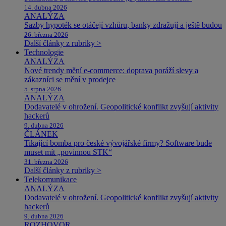
14. dubna 2026
ANALÝZA
Sazby hypoték se otáčejí vzhůru, banky zdražují a ještě budou
26. března 2026
Další články z rubriky >
Technologie
ANALÝZA
Nové trendy mění e-commerce: doprava poráží slevy a
zákazníci se mění v prodejce
5. srpna 2026
ANALÝZA
Dodavatelé v ohrožení. Geopolitické konflikt zvyšují aktivity
hackerů
9. dubna 2026
ČLÁNEK
Tikající bomba pro české vývojářské firmy? Software bude
muset mít „povinnou STK“
31. března 2026
Další články z rubriky >
Telekomunikace
ANALÝZA
Dodavatelé v ohrožení. Geopolitické konflikt zvyšují aktivity
hackerů
9. dubna 2026
ROZHOVOR