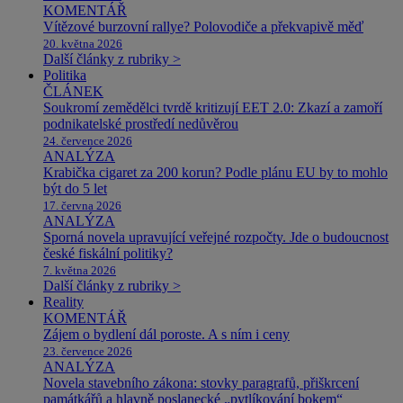
KOMENTÁŘ
Vítězové burzovní rallye? Polovodiče a překvapivě měď
20. května 2026
Další články z rubriky >
Politika
ČLÁNEK
Soukromí zemědělci tvrdě kritizují EET 2.0: Zkazí a zamoří
podnikatelské prostředí nedůvěrou
24. července 2026
ANALÝZA
Krabička cigaret za 200 korun? Podle plánu EU by to mohlo
být do 5 let
17. června 2026
ANALÝZA
Sporná novela upravující veřejné rozpočty. Jde o budoucnost
české fiskální politiky?
7. května 2026
Další články z rubriky >
Reality
KOMENTÁŘ
Zájem o bydlení dál poroste. A s ním i ceny
23. července 2026
ANALÝZA
Novela stavebního zákona: stovky paragrafů, přiškrcení
památkářů a hlavně poslanecké „pytlíkování bokem“