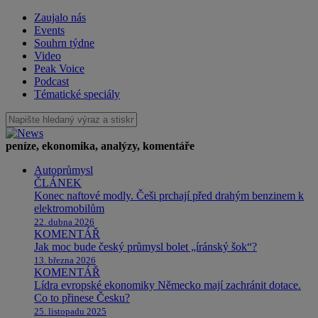
Zaujalo nás
Events
Souhrn týdne
Video
Peak Voice
Podcast
Tématické speciály
peníze, ekonomika, analýzy, komentáře
Autoprůmysl
ČLÁNEK
Konec naftové modly. Češi prchají před drahým benzinem k
elektromobilům
22. dubna 2026
KOMENTÁŘ
Jak moc bude český průmysl bolet „íránský šok“?
13. března 2026
KOMENTÁŘ
Lídra evropské ekonomiky Německo mají zachránit dotace.
Co to přinese Česku?
25. listopadu 2025