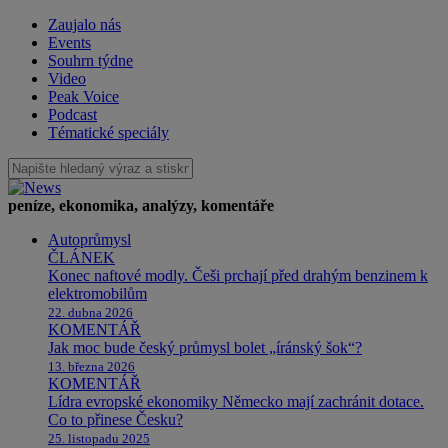
Zaujalo nás
Events
Souhrn týdne
Video
Peak Voice
Podcast
Tématické speciály
peníze, ekonomika, analýzy, komentáře
Autoprůmysl
ČLÁNEK
Konec naftové modly. Češi prchají před drahým benzinem k
elektromobilům
22. dubna 2026
KOMENTÁŘ
Jak moc bude český průmysl bolet „íránský šok“?
13. března 2026
KOMENTÁŘ
Lídra evropské ekonomiky Německo mají zachránit dotace.
Co to přinese Česku?
25. listopadu 2025