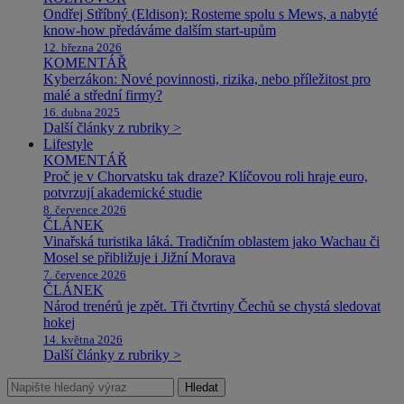
Ondřej Stříbný (Eldison): Rosteme spolu s Mews, a nabyté
know-how předáváme dalším start-upům
12. března 2026
KOMENTÁŘ
Kyberzákon: Nové povinnosti, rizika, nebo příležitost pro
malé a střední firmy?
16. dubna 2025
Další články z rubriky >
Lifestyle
KOMENTÁŘ
Proč je v Chorvatsku tak draze? Klíčovou roli hraje euro,
potvrzují akademické studie
8. července 2026
ČLÁNEK
Vinařská turistika láká. Tradičním oblastem jako Wachau či
Mosel se přibližuje i Jižní Morava
7. července 2026
ČLÁNEK
Národ trenérů je zpět. Tři čtvrtiny Čechů se chystá sledovat
hokej
14. května 2026
Další články z rubriky >
Hledat