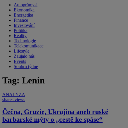
Autoprůmysl
Ekonomika
Energetika
Finance
Investování
Politika
Reality
Technologie
Telekomunikace
Lifestyle
Zaujalo nás
Events
Souhrn týdne
Tag: Lenin
ANALÝZA
shares
views
Čečna, Gruzie, Ukrajina aneb ruské
barbarské mýty o „cestě ke spáse“