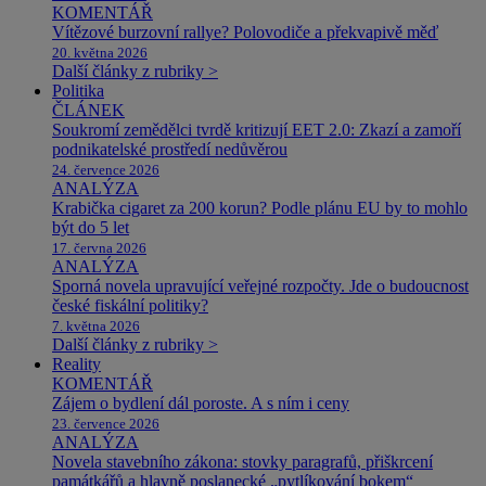
KOMENTÁŘ
Vítězové burzovní rallye? Polovodiče a překvapivě měď
20. května 2026
Další články z rubriky >
Politika
ČLÁNEK
Soukromí zemědělci tvrdě kritizují EET 2.0: Zkazí a zamoří
podnikatelské prostředí nedůvěrou
24. července 2026
ANALÝZA
Krabička cigaret za 200 korun? Podle plánu EU by to mohlo
být do 5 let
17. června 2026
ANALÝZA
Sporná novela upravující veřejné rozpočty. Jde o budoucnost
české fiskální politiky?
7. května 2026
Další články z rubriky >
Reality
KOMENTÁŘ
Zájem o bydlení dál poroste. A s ním i ceny
23. července 2026
ANALÝZA
Novela stavebního zákona: stovky paragrafů, přiškrcení
památkářů a hlavně poslanecké „pytlíkování bokem“