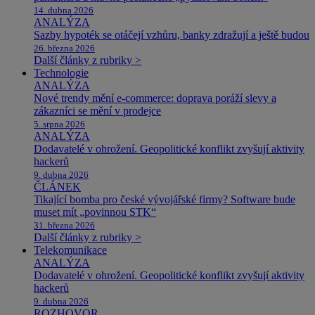
14. dubna 2026
ANALÝZA
Sazby hypoték se otáčejí vzhůru, banky zdražují a ještě budou
26. března 2026
Další články z rubriky >
Technologie
ANALÝZA
Nové trendy mění e-commerce: doprava poráží slevy a
zákazníci se mění v prodejce
5. srpna 2026
ANALÝZA
Dodavatelé v ohrožení. Geopolitické konflikt zvyšují aktivity
hackerů
9. dubna 2026
ČLÁNEK
Tikající bomba pro české vývojářské firmy? Software bude
muset mít „povinnou STK“
31. března 2026
Další články z rubriky >
Telekomunikace
ANALÝZA
Dodavatelé v ohrožení. Geopolitické konflikt zvyšují aktivity
hackerů
9. dubna 2026
ROZHOVOR