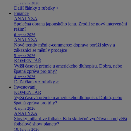
11. června 2026
Další články z rubriky >
Finance
ANALÝZA
Společná obrana japonského jenu. Zrodil se nový intervenční
režim?
6. srpna 2026
ANALÝZA
Nové trendy mění e-commerce: doprava poráží slevy a
zákazníci se mění v prodejce
5. srpna 2026
KOMENTÁŘ
Vyšší časová prémie u amerického dluhopisu. Dobrá, nebo
špatná zpráva pro trhy?
4. srpna 2026
Další články z rubriky >
Investování
KOMENTÁŘ
Vyšší časová prémie u amerického dluhopisu. Dobrá, nebo
špatná zpráva pro trhy?
4. srpna 2026
ANALÝZA
Stovky miliard ve fotbale. Kdo skutečně vydělává na největší
fotbalové show planety?
10. června 2026