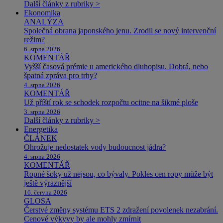
Další články z rubriky >
Ekonomika
ANALÝZA
Společná obrana japonského jenu. Zrodil se nový intervenční
režim?
6. srpna 2026
KOMENTÁŘ
Vyšší časová prémie u amerického dluhopisu. Dobrá, nebo
špatná zpráva pro trhy?
4. srpna 2026
KOMENTÁŘ
Už příští rok se schodek rozpočtu ocitne na šikmé ploše
3. srpna 2026
Další články z rubriky >
Energetika
ČLÁNEK
Ohrožuje nedostatek vody budoucnost jádra?
4. srpna 2026
KOMENTÁŘ
Ropné šoky už nejsou, co bývaly. Pokles cen ropy může být
ještě výraznější
16. června 2026
GLOSA
Čerstvé změny systému ETS 2 zdražení povolenek nezabrání.
Cenové výkyvy by ale mohly zmírnit