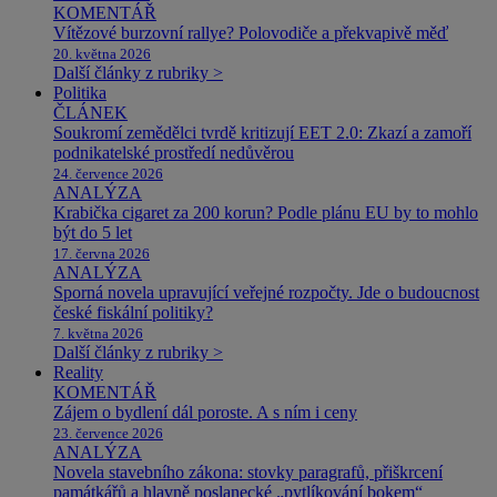
KOMENTÁŘ
Vítězové burzovní rallye? Polovodiče a překvapivě měď
20. května 2026
Další články z rubriky >
Politika
ČLÁNEK
Soukromí zemědělci tvrdě kritizují EET 2.0: Zkazí a zamoří
podnikatelské prostředí nedůvěrou
24. července 2026
ANALÝZA
Krabička cigaret za 200 korun? Podle plánu EU by to mohlo
být do 5 let
17. června 2026
ANALÝZA
Sporná novela upravující veřejné rozpočty. Jde o budoucnost
české fiskální politiky?
7. května 2026
Další články z rubriky >
Reality
KOMENTÁŘ
Zájem o bydlení dál poroste. A s ním i ceny
23. července 2026
ANALÝZA
Novela stavebního zákona: stovky paragrafů, přiškrcení
památkářů a hlavně poslanecké „pytlíkování bokem“