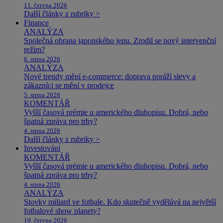
11. června 2026
Další články z rubriky >
Finance
ANALÝZA
Společná obrana japonského jenu. Zrodil se nový intervenční
režim?
6. srpna 2026
ANALÝZA
Nové trendy mění e-commerce: doprava poráží slevy a
zákazníci se mění v prodejce
5. srpna 2026
KOMENTÁŘ
Vyšší časová prémie u amerického dluhopisu. Dobrá, nebo
špatná zpráva pro trhy?
4. srpna 2026
Další články z rubriky >
Investování
KOMENTÁŘ
Vyšší časová prémie u amerického dluhopisu. Dobrá, nebo
špatná zpráva pro trhy?
4. srpna 2026
ANALÝZA
Stovky miliard ve fotbale. Kdo skutečně vydělává na největší
fotbalové show planety?
10. června 2026