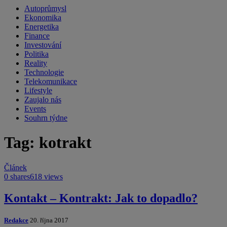
Autoprůmysl
Ekonomika
Energetika
Finance
Investování
Politika
Reality
Technologie
Telekomunikace
Lifestyle
Zaujalo nás
Events
Souhrn týdne
Tag: kotrakt
Článek
0 shares
618 views
Kontakt – Kontrakt: Jak to dopadlo?
Redakce
20. října 2017