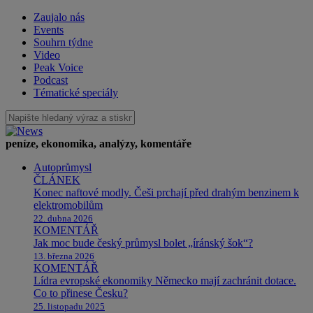
Zaujalo nás
Events
Souhrn týdne
Video
Peak Voice
Podcast
Tématické speciály
peníze, ekonomika, analýzy, komentáře
Autoprůmysl
ČLÁNEK
Konec naftové modly. Češi prchají před drahým benzinem k
elektromobilům
22. dubna 2026
KOMENTÁŘ
Jak moc bude český průmysl bolet „íránský šok“?
13. března 2026
KOMENTÁŘ
Lídra evropské ekonomiky Německo mají zachránit dotace.
Co to přinese Česku?
25. listopadu 2025