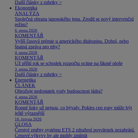
Další články z rubriky >
Ekonomika
ANALÝZA
Společná obrana japonského jenu. Zrodil se nový intervenční
režim?
6. srpna 2026
KOMENTÁŘ
Vyšší časová prémie u amerického dluhopisu. Dobrá, nebo
špatná zpráva pro trhy?
4. srpna 2026
KOMENTÁŘ
Už příští rok se schodek rozpočtu ocitne na šikmé ploše
3. srpna 2026
Další články z rubriky >
Energetika
ČLÁNEK
Ohrožuje nedostatek vody budoucnost jádra?
4. srpna 2026
KOMENTÁŘ
Ropné šoky už nejsou, co bývaly. Pokles cen ropy může být
ještě výraznější
16. června 2026
GLOSA
Čerstvé změny systému ETS 2 zdražení povolenek nezabrání.
Cenové výkyvy by ale mohly zmírnit