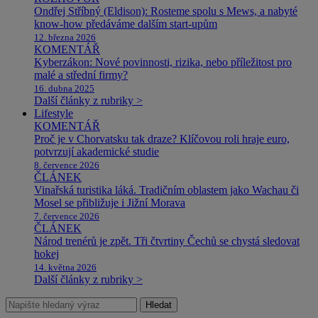
Ondřej Stříbný (Eldison): Rosteme spolu s Mews, a nabyté
know-how předáváme dalším start-upům
12. března 2026
KOMENTÁŘ
Kyberzákon: Nové povinnosti, rizika, nebo příležitost pro
malé a střední firmy?
16. dubna 2025
Další články z rubriky >
Lifestyle
KOMENTÁŘ
Proč je v Chorvatsku tak draze? Klíčovou roli hraje euro,
potvrzují akademické studie
8. července 2026
ČLÁNEK
Vinařská turistika láká. Tradičním oblastem jako Wachau či
Mosel se přibližuje i Jižní Morava
7. července 2026
ČLÁNEK
Národ trenérů je zpět. Tři čtvrtiny Čechů se chystá sledovat
hokej
14. května 2026
Další články z rubriky >
Hledat