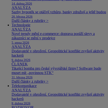
14. dubna 2026
ANALÝZA
Sazby hypoték se otáčejí vzhůru, banky zdražují a ještě budou
26. března 2026
Další články z rubriky >
Technologie
ANALÝZA
Nové trendy mění e-commerce: doprava poráží slevy a
zákazníci se mění v prodejce
5. srpna 2026
ANALÝZA
Dodavatelé v ohrožení. Geopolitické konflikt zvyšují aktivity
hackerů
9. dubna 2026
ČLÁNEK
Tikající bomba pro české vývojářské firmy? Software bude
muset mít „povinnou STK“
31. března 2026
Další články z rubriky >
Telekomunikace
ANALÝZA
Dodavatelé v ohrožení. Geopolitické konflikt zvyšují aktivity
hackerů
9. dubna 2026
ROZHOVOR