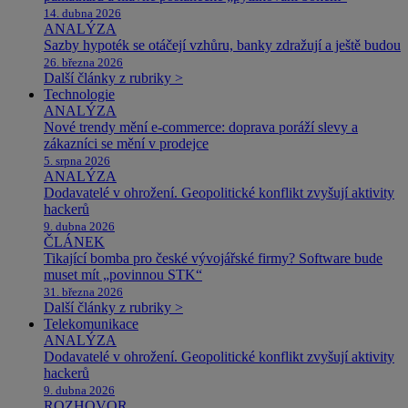
14. dubna 2026
ANALÝZA
Sazby hypoték se otáčejí vzhůru, banky zdražují a ještě budou
26. března 2026
Další články z rubriky >
Technologie
ANALÝZA
Nové trendy mění e-commerce: doprava poráží slevy a
zákazníci se mění v prodejce
5. srpna 2026
ANALÝZA
Dodavatelé v ohrožení. Geopolitické konflikt zvyšují aktivity
hackerů
9. dubna 2026
ČLÁNEK
Tikající bomba pro české vývojářské firmy? Software bude
muset mít „povinnou STK“
31. března 2026
Další články z rubriky >
Telekomunikace
ANALÝZA
Dodavatelé v ohrožení. Geopolitické konflikt zvyšují aktivity
hackerů
9. dubna 2026
ROZHOVOR