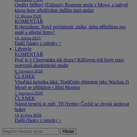
Ondřej Stříbný (Eldison): Rosteme spolu s Mews, a nabyté
know-how předáváme dalším start-upům
12. března 2026
KOMENTÁŘ
Kyberzákon: Nové povinnosti, rizika, nebo příležitost pro
malé a střední firmy?
16. dubna 2025
Další články z rubriky >
Lifestyle
KOMENTÁŘ
Proč je v Chorvatsku tak draze? Klíčovou roli hraje euro,
potvrzují akademické studie
8. července 2026
ČLÁNEK
Vinařská turistika láká. Tradičním oblastem jako Wachau či
Mosel se přibližuje i Jižní Morava
7. července 2026
ČLÁNEK
Národ trenérů je zpět. Tři čtvrtiny Čechů se chystá sledovat
hokej
14. května 2026
Další články z rubriky >
Hledat