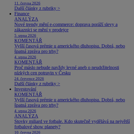
11. června 2026
Další články z rubriky >
Finance
ANALÝZA
Nové trendy mění e-commerce: doprava poráží slevy a
zákazníci se mění v prodejce
5. srpna 2026
KOMENTÁŘ
Vyšší časová prémie u amerického dluhopisu. Dobrá, nebo
špatná zpráva pro trhy?
4. srpna 2026
KOMENTÁŘ
Proč máslo nebude navždy levné aneb o neudržitelnosti
nízkých cen potravin v Česku
24. července 2026
Další články z rubriky >
Investování
KOMENTÁŘ
Vyšší časová prémie u amerického dluhopisu. Dobrá, nebo
špatná zpráva pro trhy?
4. srpna 2026
ANALÝZA
Stovky miliard ve fotbale. Kdo skutečně vydělává na největší
fotbalové show planety?
10. června 2026