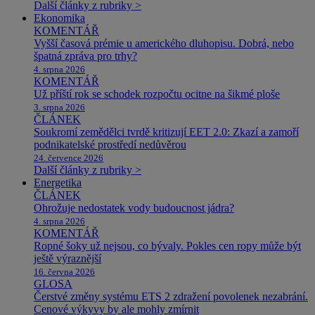
Další články z rubriky >
Ekonomika
KOMENTÁŘ
Vyšší časová prémie u amerického dluhopisu. Dobrá, nebo
špatná zpráva pro trhy?
4. srpna 2026
KOMENTÁŘ
Už příští rok se schodek rozpočtu ocitne na šikmé ploše
3. srpna 2026
ČLÁNEK
Soukromí zemědělci tvrdě kritizují EET 2.0: Zkazí a zamoří
podnikatelské prostředí nedůvěrou
24. července 2026
Další články z rubriky >
Energetika
ČLÁNEK
Ohrožuje nedostatek vody budoucnost jádra?
4. srpna 2026
KOMENTÁŘ
Ropné šoky už nejsou, co bývaly. Pokles cen ropy může být
ještě výraznější
16. června 2026
GLOSA
Čerstvé změny systému ETS 2 zdražení povolenek nezabrání.
Cenové výkyvy by ale mohly zmírnit