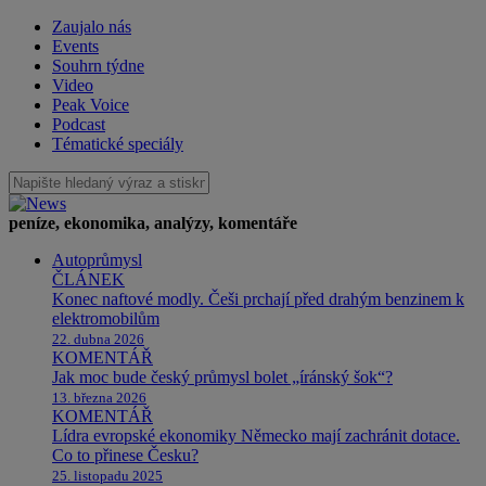
Zaujalo nás
Events
Souhrn týdne
Video
Peak Voice
Podcast
Tématické speciály
peníze, ekonomika, analýzy, komentáře
Autoprůmysl
ČLÁNEK
Konec naftové modly. Češi prchají před drahým benzinem k
elektromobilům
22. dubna 2026
KOMENTÁŘ
Jak moc bude český průmysl bolet „íránský šok“?
13. března 2026
KOMENTÁŘ
Lídra evropské ekonomiky Německo mají zachránit dotace.
Co to přinese Česku?
25. listopadu 2025