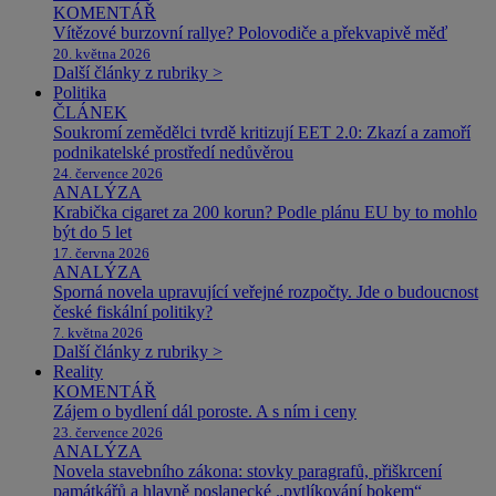
KOMENTÁŘ
Vítězové burzovní rallye? Polovodiče a překvapivě měď
20. května 2026
Další články z rubriky >
Politika
ČLÁNEK
Soukromí zemědělci tvrdě kritizují EET 2.0: Zkazí a zamoří
podnikatelské prostředí nedůvěrou
24. července 2026
ANALÝZA
Krabička cigaret za 200 korun? Podle plánu EU by to mohlo
být do 5 let
17. června 2026
ANALÝZA
Sporná novela upravující veřejné rozpočty. Jde o budoucnost
české fiskální politiky?
7. května 2026
Další články z rubriky >
Reality
KOMENTÁŘ
Zájem o bydlení dál poroste. A s ním i ceny
23. července 2026
ANALÝZA
Novela stavebního zákona: stovky paragrafů, přiškrcení
památkářů a hlavně poslanecké „pytlíkování bokem“