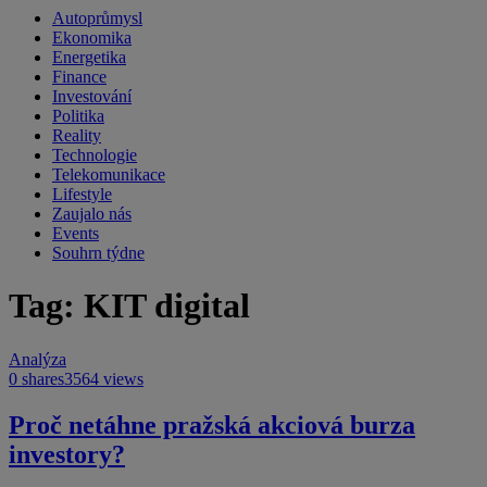
Autoprůmysl
Ekonomika
Energetika
Finance
Investování
Politika
Reality
Technologie
Telekomunikace
Lifestyle
Zaujalo nás
Events
Souhrn týdne
Tag: KIT digital
Analýza
0 shares
3564 views
Proč netáhne pražská akciová burza
investory?