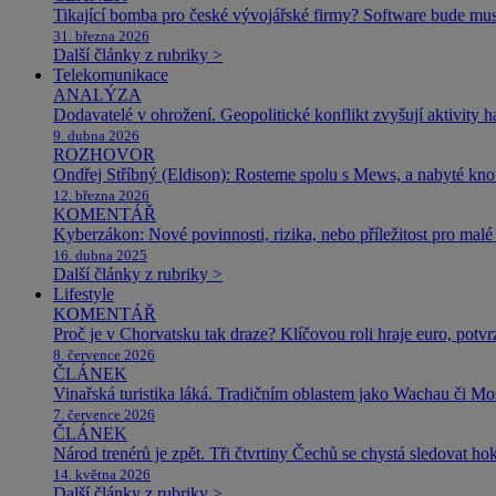
Tikající bomba pro české vývojářské firmy? Software bude m
31. března 2026
Další články z rubriky >
Telekomunikace
ANALÝZA
Dodavatelé v ohrožení. Geopolitické konflikt zvyšují aktivity 
9. dubna 2026
ROZHOVOR
Ondřej Stříbný (Eldison): Rosteme spolu s Mews, a nabyté k
12. března 2026
KOMENTÁŘ
Kyberzákon: Nové povinnosti, rizika, nebo příležitost pro malé 
16. dubna 2025
Další články z rubriky >
Lifestyle
KOMENTÁŘ
Proč je v Chorvatsku tak draze? Klíčovou roli hraje euro, potv
8. července 2026
ČLÁNEK
Vinařská turistika láká. Tradičním oblastem jako Wachau či Mose
7. července 2026
ČLÁNEK
Národ trenérů je zpět. Tři čtvrtiny Čechů se chystá sledovat ho
14. května 2026
Další články z rubriky >