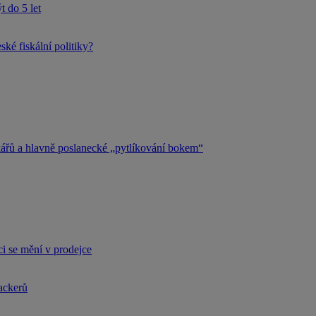
 do 5 let
ké fiskální politiky?
kářů a hlavně poslanecké „pytlíkování bokem“
i se mění v prodejce
hackerů