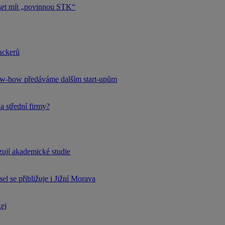
uset mít „povinnou STK“
hackerů
now-how předáváme dalším start-upům
a střední firmy?
rzují akademické studie
l se přibližuje i Jižní Morava
kej