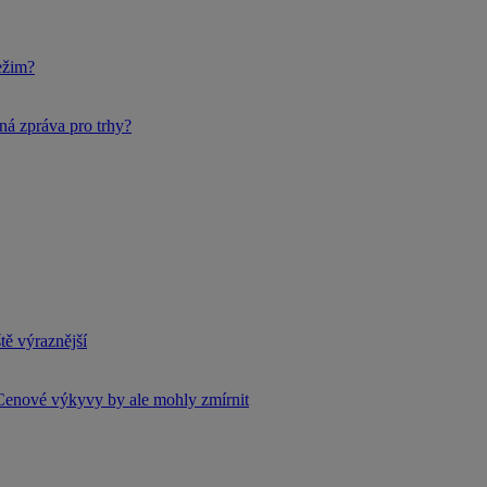
ežim?
ná zpráva pro trhy?
tě výraznější
Cenové výkyvy by ale mohly zmírnit