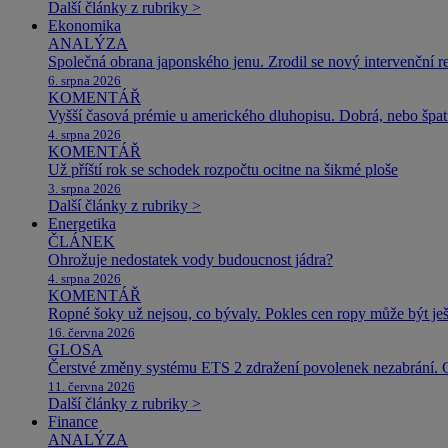
Další články z rubriky >
Ekonomika
ANALÝZA
Společná obrana japonského jenu. Zrodil se nový intervenční r
6. srpna 2026
KOMENTÁŘ
Vyšší časová prémie u amerického dluhopisu. Dobrá, nebo špat
4. srpna 2026
KOMENTÁŘ
Už příští rok se schodek rozpočtu ocitne na šikmé ploše
3. srpna 2026
Další články z rubriky >
Energetika
ČLÁNEK
Ohrožuje nedostatek vody budoucnost jádra?
4. srpna 2026
KOMENTÁŘ
Ropné šoky už nejsou, co bývaly. Pokles cen ropy může být ješ
16. června 2026
GLOSA
Čerstvé změny systému ETS 2 zdražení povolenek nezabrání. 
11. června 2026
Další články z rubriky >
Finance
ANALÝZA