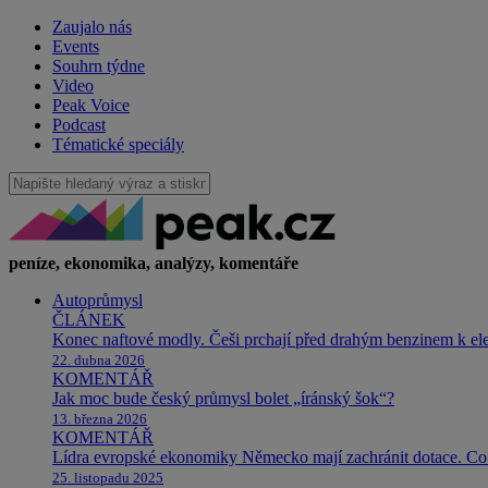
Zaujalo nás
Events
Souhrn týdne
Video
Peak Voice
Podcast
Tématické speciály
peníze, ekonomika, analýzy, komentáře
Autoprůmysl
ČLÁNEK
Konec naftové modly. Češi prchají před drahým benzinem k e
22. dubna 2026
KOMENTÁŘ
Jak moc bude český průmysl bolet „íránský šok“?
13. března 2026
KOMENTÁŘ
Lídra evropské ekonomiky Německo mají zachránit dotace. Co 
25. listopadu 2025