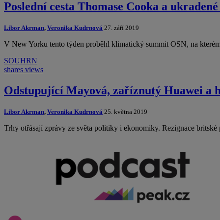
Poslední cesta Thomase Cooka a ukradené s
Libor Akrman
,
Veronika Kudrnová
27. září 2019
V New Yorku tento týden proběhl klimatický summit OSN, na kterém vy
SOUHRN
shares
views
Odstupující Mayová, zaříznutý Huawei a h
Libor Akrman
,
Veronika Kudrnová
25. května 2019
Trhy otřásají zprávy ze světa politiky i ekonomiky. Rezignace brits