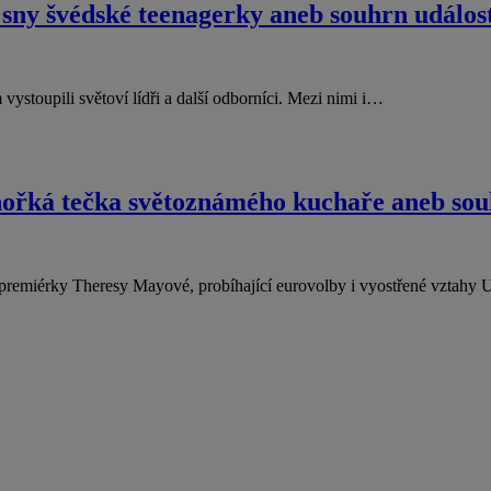
ny švédské teenagerky aneb souhrn událost
stoupili světoví lídři a další odborníci. Mezi nimi i…
ořká tečka světoznámého kuchaře aneb souh
ké premiérky Theresy Mayové, probíhající eurovolby i vyostřené vztah