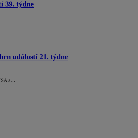
í 39. týdne
rn událostí 21. týdne
y USA a…