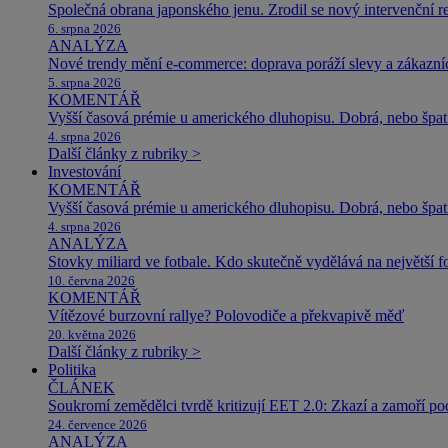
Společná obrana japonského jenu. Zrodil se nový intervenční r
6. srpna 2026
ANALÝZA
Nové trendy mění e-commerce: doprava poráží slevy a zákazníc
5. srpna 2026
KOMENTÁŘ
Vyšší časová prémie u amerického dluhopisu. Dobrá, nebo špat
4. srpna 2026
Další články z rubriky >
Investování
KOMENTÁŘ
Vyšší časová prémie u amerického dluhopisu. Dobrá, nebo špat
4. srpna 2026
ANALÝZA
Stovky miliard ve fotbale. Kdo skutečně vydělává na největší 
10. června 2026
KOMENTÁŘ
Vítězové burzovní rallye? Polovodiče a překvapivě měď
20. května 2026
Další články z rubriky >
Politika
ČLÁNEK
Soukromí zemědělci tvrdě kritizují EET 2.0: Zkazí a zamoří po
24. července 2026
ANALÝZA