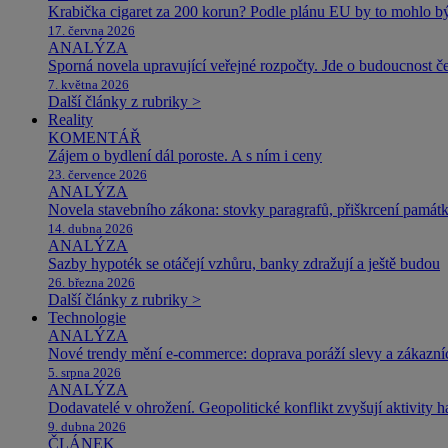
Krabička cigaret za 200 korun? Podle plánu EU by to mohlo být
17. června 2026
ANALÝZA
Sporná novela upravující veřejné rozpočty. Jde o budoucnost čes
7. května 2026
Další články z rubriky >
Reality
KOMENTÁŘ
Zájem o bydlení dál poroste. A s ním i ceny
23. července 2026
ANALÝZA
Novela stavebního zákona: stovky paragrafů, přiškrcení památ
14. dubna 2026
ANALÝZA
Sazby hypoték se otáčejí vzhůru, banky zdražují a ještě budou
26. března 2026
Další články z rubriky >
Technologie
ANALÝZA
Nové trendy mění e-commerce: doprava poráží slevy a zákazníc
5. srpna 2026
ANALÝZA
Dodavatelé v ohrožení. Geopolitické konflikt zvyšují aktivity 
9. dubna 2026
ČLÁNEK