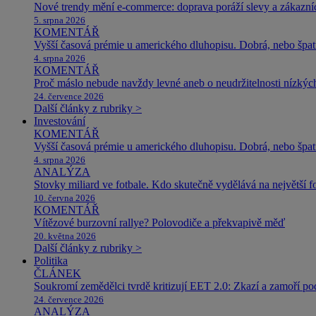
Nové trendy mění e-commerce: doprava poráží slevy a zákazníc
5. srpna 2026
KOMENTÁŘ
Vyšší časová prémie u amerického dluhopisu. Dobrá, nebo špat
4. srpna 2026
KOMENTÁŘ
Proč máslo nebude navždy levné aneb o neudržitelnosti nízkýc
24. července 2026
Další články z rubriky >
Investování
KOMENTÁŘ
Vyšší časová prémie u amerického dluhopisu. Dobrá, nebo špat
4. srpna 2026
ANALÝZA
Stovky miliard ve fotbale. Kdo skutečně vydělává na největší 
10. června 2026
KOMENTÁŘ
Vítězové burzovní rallye? Polovodiče a překvapivě měď
20. května 2026
Další články z rubriky >
Politika
ČLÁNEK
Soukromí zemědělci tvrdě kritizují EET 2.0: Zkazí a zamoří po
24. července 2026
ANALÝZA