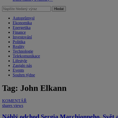
Hledat
Autoprůmysl
Ekonomika
Energetika
Finance
Investování
Politika
Reality
Technologie
Telekomunikace
Lifestyle
Zaujalo nás
Events
Souhrn týdne
Tag: John Elkann
KOMENTÁŘ
shares
views
Náhlý odchod Sergia Marchionneho. Svět a