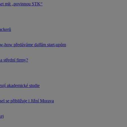
uset mít „povinnou STK“
hackerů
now-how předáváme dalším start-upům
a střední firmy?
rzují akademické studie
l se přibližuje i Jižní Morava
kej