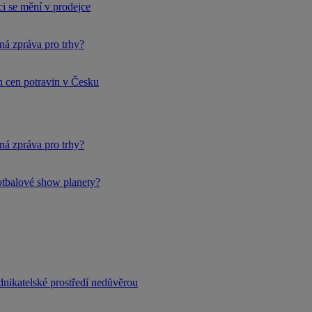
i se mění v prodejce
ná zpráva pro trhy?
h cen potravin v Česku
ná zpráva pro trhy?
fotbalové show planety?
dnikatelské prostředí nedůvěrou