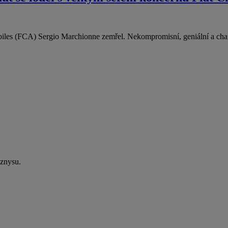
biles (FCA) Sergio Marchionne zemřel. Nekompromisní, geniální a char
yznysu.