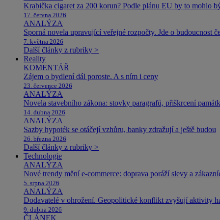
Krabička cigaret za 200 korun? Podle plánu EU by to mohlo být
17. června 2026
ANALÝZA
Sporná novela upravující veřejné rozpočty. Jde o budoucnost čes
7. května 2026
Další články z rubriky >
Reality
KOMENTÁŘ
Zájem o bydlení dál poroste. A s ním i ceny
23. července 2026
ANALÝZA
Novela stavebního zákona: stovky paragrafů, přiškrcení památ
14. dubna 2026
ANALÝZA
Sazby hypoték se otáčejí vzhůru, banky zdražují a ještě budou
26. března 2026
Další články z rubriky >
Technologie
ANALÝZA
Nové trendy mění e-commerce: doprava poráží slevy a zákazníc
5. srpna 2026
ANALÝZA
Dodavatelé v ohrožení. Geopolitické konflikt zvyšují aktivity 
9. dubna 2026
ČLÁNEK