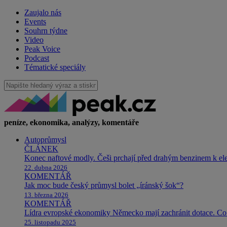
Zaujalo nás
Events
Souhrn týdne
Video
Peak Voice
Podcast
Tématické speciály
peníze, ekonomika, analýzy, komentáře
Autoprůmysl
ČLÁNEK
Konec naftové modly. Češi prchají před drahým benzinem k e
22. dubna 2026
KOMENTÁŘ
Jak moc bude český průmysl bolet „íránský šok“?
13. března 2026
KOMENTÁŘ
Lídra evropské ekonomiky Německo mají zachránit dotace. Co 
25. listopadu 2025