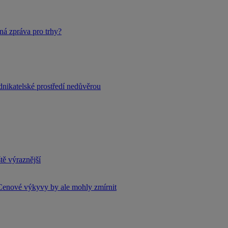
ná zpráva pro trhy?
dnikatelské prostředí nedůvěrou
tě výraznější
Cenové výkyvy by ale mohly zmírnit