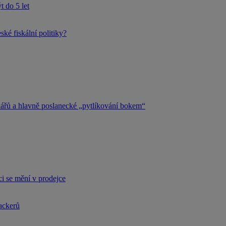
 do 5 let
ké fiskální politiky?
kářů a hlavně poslanecké „pytlíkování bokem“
i se mění v prodejce
hackerů