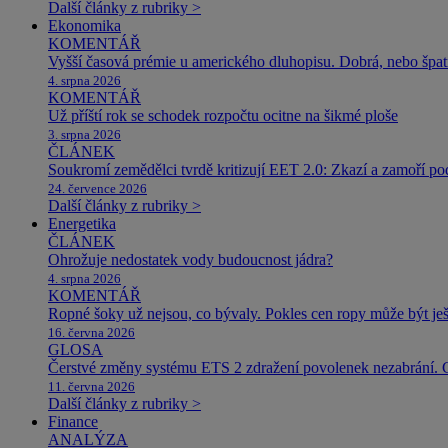
Další články z rubriky >
Ekonomika
KOMENTÁŘ
Vyšší časová prémie u amerického dluhopisu. Dobrá, nebo špat
4. srpna 2026
KOMENTÁŘ
Už příští rok se schodek rozpočtu ocitne na šikmé ploše
3. srpna 2026
ČLÁNEK
Soukromí zemědělci tvrdě kritizují EET 2.0: Zkazí a zamoří po
24. července 2026
Další články z rubriky >
Energetika
ČLÁNEK
Ohrožuje nedostatek vody budoucnost jádra?
4. srpna 2026
KOMENTÁŘ
Ropné šoky už nejsou, co bývaly. Pokles cen ropy může být ješ
16. června 2026
GLOSA
Čerstvé změny systému ETS 2 zdražení povolenek nezabrání. 
11. června 2026
Další články z rubriky >
Finance
ANALÝZA