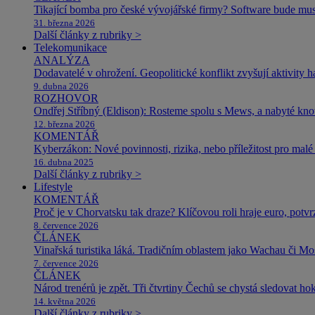
Tikající bomba pro české vývojářské firmy? Software bude m
31. března 2026
Další články z rubriky >
Telekomunikace
ANALÝZA
Dodavatelé v ohrožení. Geopolitické konflikt zvyšují aktivity 
9. dubna 2026
ROZHOVOR
Ondřej Stříbný (Eldison): Rosteme spolu s Mews, a nabyté k
12. března 2026
KOMENTÁŘ
Kyberzákon: Nové povinnosti, rizika, nebo příležitost pro malé 
16. dubna 2025
Další články z rubriky >
Lifestyle
KOMENTÁŘ
Proč je v Chorvatsku tak draze? Klíčovou roli hraje euro, potv
8. července 2026
ČLÁNEK
Vinařská turistika láká. Tradičním oblastem jako Wachau či Mose
7. července 2026
ČLÁNEK
Národ trenérů je zpět. Tři čtvrtiny Čechů se chystá sledovat ho
14. května 2026
Další články z rubriky >