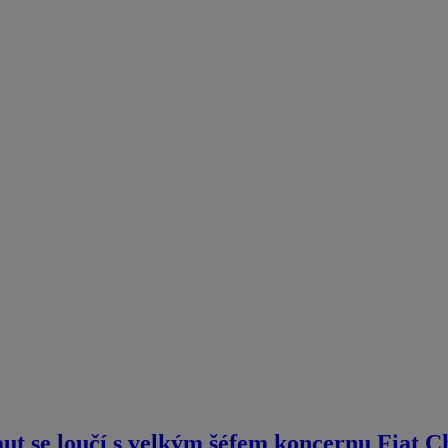
ut se loučí s velkým šéfem koncernu Fiat C