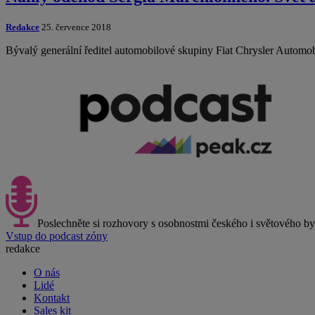
Redakce
25. července 2018
Bývalý generální ředitel automobilové skupiny Fiat Chrysler Automo
Poslechněte si rozhovory s osobnostmi českého i světového b
Vstup do podcast zóny
redakce
O nás
Lidé
Kontakt
Sales kit