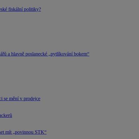
ké fiskální politiky?
kářů a hlavně poslanecké „pytlíkování bokem“
i se mění v prodejce
hackerů
uset mít „povinnou STK“