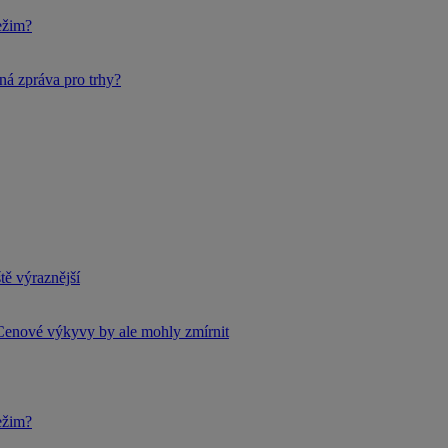
ežim?
ná zpráva pro trhy?
tě výraznější
Cenové výkyvy by ale mohly zmírnit
ežim?