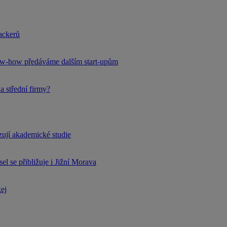
hackerů
now-how předáváme dalším start-upům
a střední firmy?
rzují akademické studie
l se přibližuje i Jižní Morava
kej