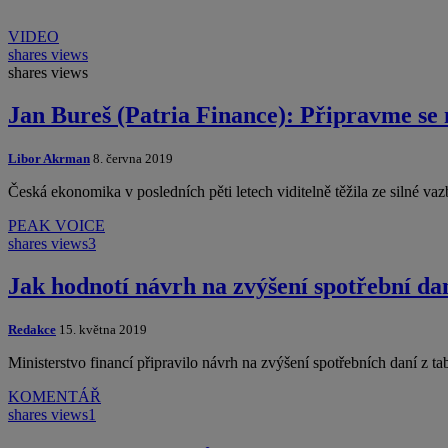
VIDEO
shares
views
shares
views
Jan Bureš (Patria Finance): Připravme se 
Libor Akrman
8. června 2019
Česká ekonomika v posledních pěti letech viditelně těžila ze silné
PEAK VOICE
shares
views
3
Jak hodnotí návrh na zvýšení spotřební da
Redakce
15. května 2019
Ministerstvo financí připravilo návrh na zvýšení spotřebních daní z 
KOMENTÁŘ
shares
views
1