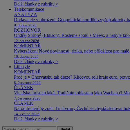
Další články z rubriky >
Telekomunikace
ANALÝZA
Dodavatelé v ohrožení. Geopolitické konflikt zvyšují aktivity 
9. dubna 2026
ROZHOVOR
Ondřej Stříbný (Eldison): Rosteme spolu s Mews, a nabyté k
12. března 2026
KOMENTÁŘ
Kyberzákon: Nové povinnosti, rizika, nebo příležitost pro malé 
16. dubna 2025
Další články z rubriky >
Lifestyle
KOMENTÁŘ
Proč je v Chorvatsku tak draze? Klíčovou roli hraje euro, potv
8. července 2026
ČLÁNEK
Vinařská turistika láká. Tradičním oblastem jako Wachau či Mose
7. července 2026
ČLÁNEK
Národ trenérů je zpět. Tři čtvrtiny Čechů se chystá sledovat ho
14. května 2026
Další články z rubriky >
Hledat