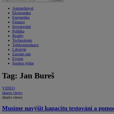
Autoprůmysl
Ekonomika
Energetika
Finance
Investování
Politika
Reality
Technologie
Telekomunikace
Lifestyle
Zaujalo nás
Events
Souhrn týdne
Tag: Jan Bureš
VIDEO
shares
views
shares
views
Musíme navýšit kapacitu testování a pomo