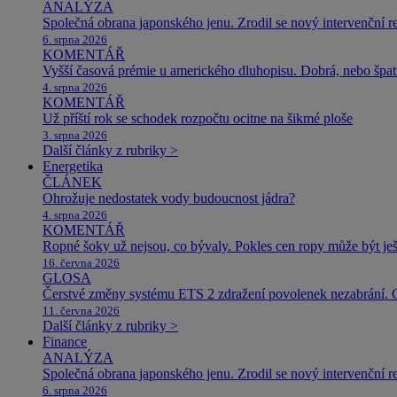
ANALÝZA
Společná obrana japonského jenu. Zrodil se nový intervenční r
6. srpna 2026
KOMENTÁŘ
Vyšší časová prémie u amerického dluhopisu. Dobrá, nebo špat
4. srpna 2026
KOMENTÁŘ
Už příští rok se schodek rozpočtu ocitne na šikmé ploše
3. srpna 2026
Další články z rubriky >
Energetika
ČLÁNEK
Ohrožuje nedostatek vody budoucnost jádra?
4. srpna 2026
KOMENTÁŘ
Ropné šoky už nejsou, co bývaly. Pokles cen ropy může být ješ
16. června 2026
GLOSA
Čerstvé změny systému ETS 2 zdražení povolenek nezabrání. 
11. června 2026
Další články z rubriky >
Finance
ANALÝZA
Společná obrana japonského jenu. Zrodil se nový intervenční r
6. srpna 2026