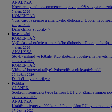
ANALÝZA
Nové trendy mění e-commerce: doprava poráží slevy a zákazníc
5. srpna 2026
KOMENTÁŘ
Vyšší časová prémie u amerického dluhopisu. Dobrá, nebo špat
4. srpna 2026
Další články z rubriky >
Investování
KOMENTÁŘ
Vyšší časová prémie u amerického dluhopisu. Dobrá, nebo špat
4. srpna 2026
ANALÝZA
Stovky miliard ve fotbale. Kdo skutečně vydělává na největší 
10. června 2026
KOMENTÁŘ
Vítězové burzovní rallye? Polovodiče a překvapivě měď
20. května 2026
Další články z rubriky >
Politika
ČLÁNEK
Soukromí zemědělci tvrdě kritizují EET 2.0: Zkazí a zamoří po
24. července 2026
ANALÝZA
Krabička cigaret za 200 korun? Podle plánu EU by to mohlo být
17. června 2026