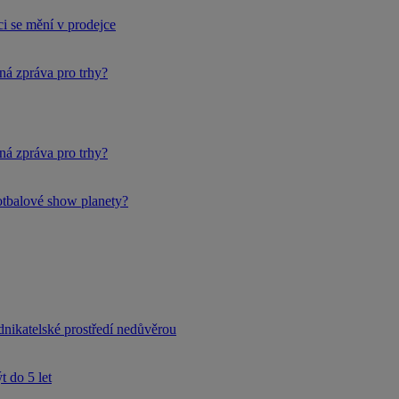
i se mění v prodejce
ná zpráva pro trhy?
ná zpráva pro trhy?
fotbalové show planety?
dnikatelské prostředí nedůvěrou
 do 5 let