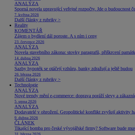
ANALÝZA
Sporná novela upravující veřejné rozpočty. Jde o budoucnost čes
7. května 2026
Další články z rubriky >
Reality
KOMENTÁŘ
Zájem o bydlení dál poroste. A s ním i ceny
23. července 2026
ANALÝZA
Novela stavebního zákona: stovky paragrafů, přiškrcení památ
14. dubna 2026
ANALÝZA
Sazby hypoték se otáčejí vzhůru, banky zdražují a ještě budou
26. března 2026
Další články z rubriky >
Technologie
ANALÝZA
Nové trendy mění e-commerce: doprava poráží slevy a zákazníc
5. srpna 2026
ANALÝZA
Dodavatelé v ohrožení. Geopolitické konflikt zvyšují aktivity 
9. dubna 2026
ČLÁNEK
Tikající bomba pro české vývojářské firmy? Software bude m
31. března 2026