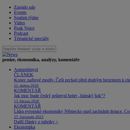
Zaujalo nás
Events
Souhrn týdne
Video
Peak Voice
Podcast
Tématické speciály
peníze, ekonomika, analýzy, komentáře
Autoprůmysl
ČLÁNEK
Konec naftové modly. Češi prchají před drahým benzinem k e
22. dubna 2026
KOMENTÁŘ
Jak moc bude český průmysl bolet „íránský šok“?
13. března 2026
KOMENTÁŘ
Lídra evropské ekonomiky Německo mají zachránit dotace. Co 
25. listopadu 2025
Další články z rubriky >
Ekonomika