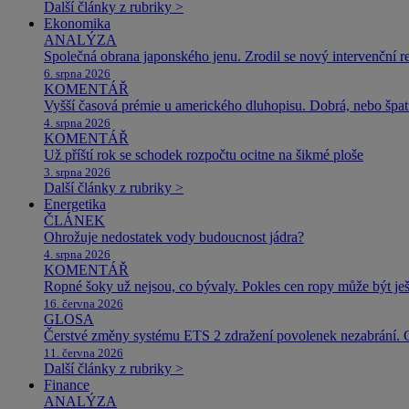
Další články z rubriky >
Ekonomika
ANALÝZA
Společná obrana japonského jenu. Zrodil se nový intervenční r
6. srpna 2026
KOMENTÁŘ
Vyšší časová prémie u amerického dluhopisu. Dobrá, nebo špat
4. srpna 2026
KOMENTÁŘ
Už příští rok se schodek rozpočtu ocitne na šikmé ploše
3. srpna 2026
Další články z rubriky >
Energetika
ČLÁNEK
Ohrožuje nedostatek vody budoucnost jádra?
4. srpna 2026
KOMENTÁŘ
Ropné šoky už nejsou, co bývaly. Pokles cen ropy může být ješ
16. června 2026
GLOSA
Čerstvé změny systému ETS 2 zdražení povolenek nezabrání. 
11. června 2026
Další články z rubriky >
Finance
ANALÝZA