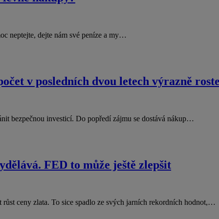
 moc neptejte, dejte nám své peníze a my…
 počet v posledních dvou letech výrazně rost
chránit bezpečnou investicí. Do popředí zájmu se dostává nákup…
vydělává. FED to může ještě zlepšit
růst ceny zlata. To sice spadlo ze svých jarních rekordních hodnot,…