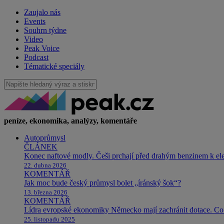
Zaujalo nás
Events
Souhrn týdne
Video
Peak Voice
Podcast
Tématické speciály
peníze, ekonomika, analýzy, komentáře
Autoprůmysl
ČLÁNEK
Konec naftové modly. Češi prchají před drahým benzinem k e
22. dubna 2026
KOMENTÁŘ
Jak moc bude český průmysl bolet „íránský šok“?
13. března 2026
KOMENTÁŘ
Lídra evropské ekonomiky Německo mají zachránit dotace. Co 
25. listopadu 2025