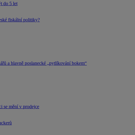
 do 5 let
ké fiskální politiky?
kářů a hlavně poslanecké „pytlíkování bokem“
i se mění v prodejce
hackerů