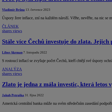
Vladimír Brůna
13. července 2023
Úspory žere inflace, zní na každém nároží. Věřte, nevěřte, na nic se
ČLÁNEK
shares
views
Stále více Čechů investuje do zlata. Jejich
Libor Akrman
7. listopadu 2022
S rostoucí inflací se zvyšuje počet Čechů, kteří chtějí své úspory o
ANALÝZA
shares
views
Zlato je jedna z mála investic, která letos 
Jakub Petruška
31. října 2022
Americká centrální banka může na svém středečním zasedání podpořit 