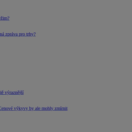
ežim?
ná zpráva pro trhy?
tě výraznější
Cenové výkyvy by ale mohly zmírnit