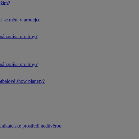
ežim?
i se mění v prodejce
ná zpráva pro trhy?
ná zpráva pro trhy?
fotbalové show planety?
dnikatelské prostředí nedůvěrou