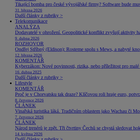
Tikající bomba pro české vývojářské firmy? Software bude m
31. března 2026
Další články z rubriky >
Telekomunikace
ANALÝZA
Dodavatelé v ohrožení. Geopolitické konflikt zvyšují aktivity 
9. dubna 2026
ROZHOVOR
Ondřej Stříbný (Eldison): Rosteme spolu s Mews, a nabyté k
12. března 2026
KOMENTÁŘ
Kyberzákon: Nové povinnosti, rizika, nebo příležitost pro malé 
16. dubna 2025
Další články z rubriky >
Lifestyle
KOMENTÁŘ
Proč je v Chorvatsku tak draze? Klíčovou roli hraje euro, potv
8. července 2026
ČLÁNEK
Vinařská turistika láká. Tradičním oblastem jako Wachau či Mose
7. července 2026
ČLÁNEK
Národ trenérů je zpět. Tři čtvrtiny Čechů se chystá sledovat ho
14. května 2026
Další články z rubriky >