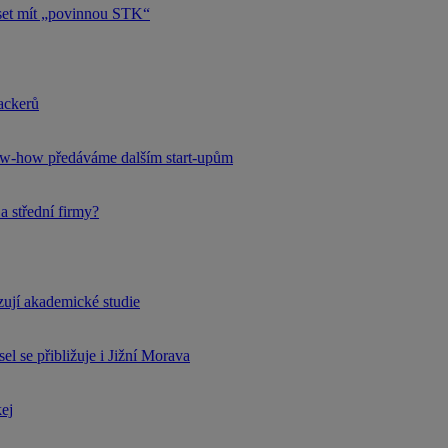
uset mít „povinnou STK“
hackerů
now-how předáváme dalším start-upům
a střední firmy?
rzují akademické studie
l se přibližuje i Jižní Morava
kej