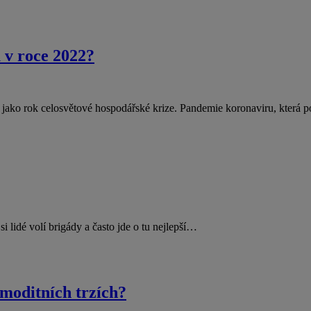
u v roce 2022?
 jako rok celosvětové hospodářské krize. Pandemie koronaviru, která 
i lidé volí brigády a často jde o tu nejlepší…
omoditních trzích?