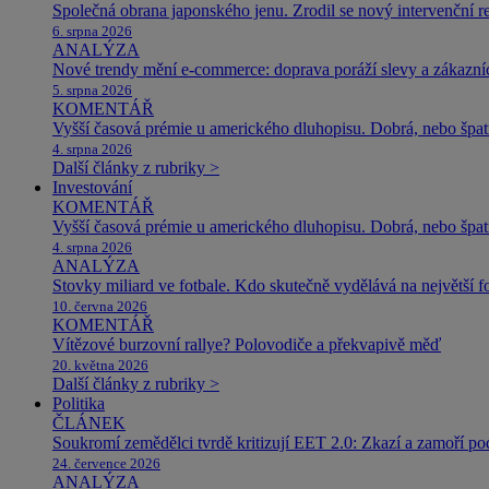
Společná obrana japonského jenu. Zrodil se nový intervenční r
6. srpna 2026
ANALÝZA
Nové trendy mění e-commerce: doprava poráží slevy a zákazníc
5. srpna 2026
KOMENTÁŘ
Vyšší časová prémie u amerického dluhopisu. Dobrá, nebo špat
4. srpna 2026
Další články z rubriky >
Investování
KOMENTÁŘ
Vyšší časová prémie u amerického dluhopisu. Dobrá, nebo špat
4. srpna 2026
ANALÝZA
Stovky miliard ve fotbale. Kdo skutečně vydělává na největší 
10. června 2026
KOMENTÁŘ
Vítězové burzovní rallye? Polovodiče a překvapivě měď
20. května 2026
Další články z rubriky >
Politika
ČLÁNEK
Soukromí zemědělci tvrdě kritizují EET 2.0: Zkazí a zamoří po
24. července 2026
ANALÝZA