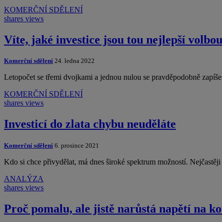
KOMERČNÍ SDĚLENÍ
shares
views
Víte, jaké investice jsou tou nejlepší volbo
Komerční sdělení
24. ledna 2022
Letopočet se třemi dvojkami a jednou nulou se pravděpodobně zapíše
KOMERČNÍ SDĚLENÍ
shares
views
Investicí do zlata chybu neuděláte
Komerční sdělení
6. prosince 2021
Kdo si chce přivydělat, má dnes široké spektrum možností. Nejčastěji s
ANALÝZA
shares
views
Proč pomalu, ale jistě narůstá napětí na k