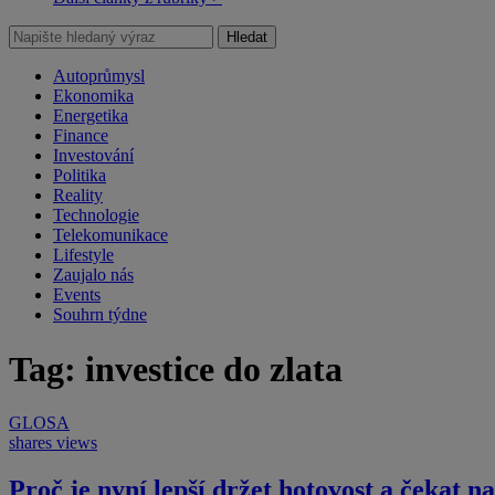
Hledat
Autoprůmysl
Ekonomika
Energetika
Finance
Investování
Politika
Reality
Technologie
Telekomunikace
Lifestyle
Zaujalo nás
Events
Souhrn týdne
Tag: investice do zlata
GLOSA
shares
views
Proč je nyní lepší držet hotovost a čekat 