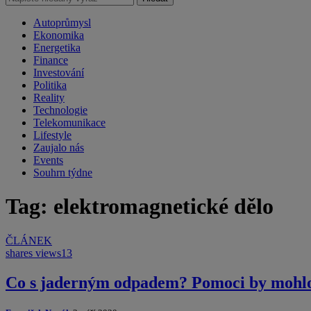
Autoprůmysl
Ekonomika
Energetika
Finance
Investování
Politika
Reality
Technologie
Telekomunikace
Lifestyle
Zaujalo nás
Events
Souhrn týdne
Tag: elektromagnetické dělo
ČLÁNEK
shares
views
13
Co s jaderným odpadem? Pomoci by mohlo e