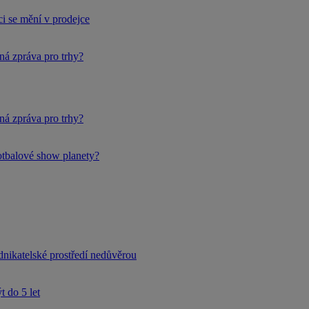
i se mění v prodejce
ná zpráva pro trhy?
ná zpráva pro trhy?
fotbalové show planety?
dnikatelské prostředí nedůvěrou
 do 5 let