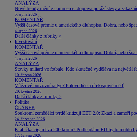
ANALÝZA
Nové trendy mění e-commerce: doprava poráží slevy a zákazníc
5. srpna 2026
KOMENTÁŘ
Vyšší časová prémie u amerického dluhopisu. Dobrá, nebo špat
4. srpna 2026
Další články z rubriky >
Investování
KOMENTÁŘ
Vyšší časová prémie u amerického dluhopisu. Dobrá, nebo špat
4. srpna 2026
ANALÝZA
Stovky miliard ve fotbale. Kdo skutečně vydělává na největší 
10. června 2026
KOMENTÁŘ
Vítězové burzovní rallye? Polovodiče a překvapivě měď
20. května 2026
Další články z rubriky >
Politika
ČLÁNEK
Soukromí zemědělci tvrdě kritizují EET 2.0: Zkazí a zamoří po
24. července 2026
ANALÝZA
Krabička cigaret za 200 korun? Podle plánu EU by to mohlo být
17. června 2026