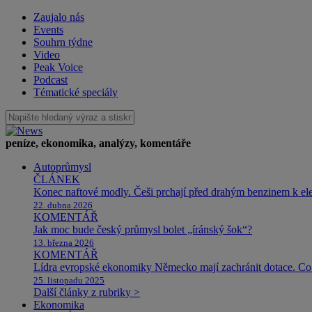
Zaujalo nás
Events
Souhrn týdne
Video
Peak Voice
Podcast
Tématické speciály
peníze, ekonomika, analýzy, komentáře
Autoprůmysl
ČLÁNEK
Konec naftové modly. Češi prchají před drahým benzinem k e
22. dubna 2026
KOMENTÁŘ
Jak moc bude český průmysl bolet „íránský šok“?
13. března 2026
KOMENTÁŘ
Lídra evropské ekonomiky Německo mají zachránit dotace. Co 
25. listopadu 2025
Další články z rubriky >
Ekonomika