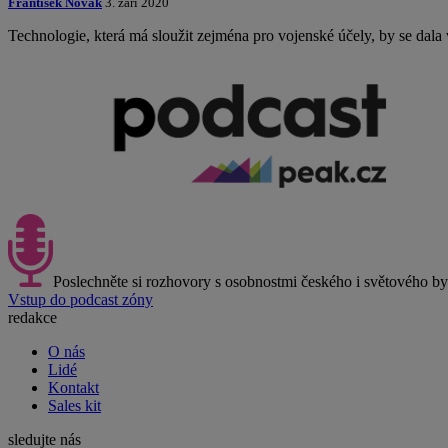
František Novák
3. září 2020
Technologie, která má sloužit zejména pro vojenské účely, by se dala
Poslechněte si rozhovory s osobnostmi českého i světového b
Vstup do podcast zóny
redakce
O nás
Lidé
Kontakt
Sales kit
sledujte nás