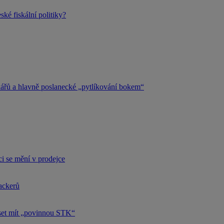
ké fiskální politiky?
kářů a hlavně poslanecké „pytlíkování bokem“
i se mění v prodejce
hackerů
uset mít „povinnou STK“