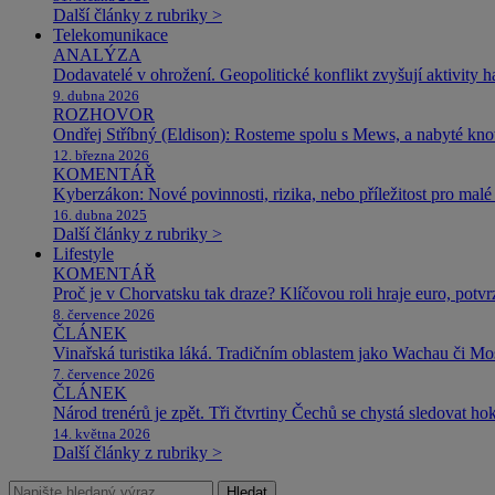
Další články z rubriky >
Telekomunikace
ANALÝZA
Dodavatelé v ohrožení. Geopolitické konflikt zvyšují aktivity 
9. dubna 2026
ROZHOVOR
Ondřej Stříbný (Eldison): Rosteme spolu s Mews, a nabyté k
12. března 2026
KOMENTÁŘ
Kyberzákon: Nové povinnosti, rizika, nebo příležitost pro malé 
16. dubna 2025
Další články z rubriky >
Lifestyle
KOMENTÁŘ
Proč je v Chorvatsku tak draze? Klíčovou roli hraje euro, potv
8. července 2026
ČLÁNEK
Vinařská turistika láká. Tradičním oblastem jako Wachau či Mose
7. července 2026
ČLÁNEK
Národ trenérů je zpět. Tři čtvrtiny Čechů se chystá sledovat ho
14. května 2026
Další články z rubriky >
Hledat