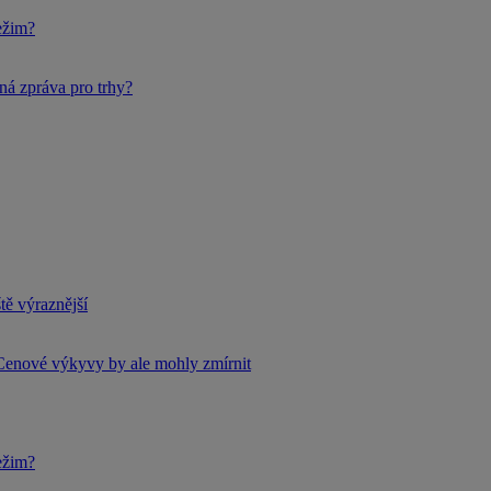
ežim?
ná zpráva pro trhy?
tě výraznější
Cenové výkyvy by ale mohly zmírnit
ežim?