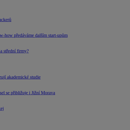
hackerů
now-how předáváme dalším start-upům
a střední firmy?
rzují akademické studie
l se přibližuje i Jižní Morava
kej