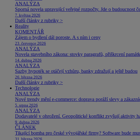
ANALÝZA
Sporná novela upravující veřejné rozpočty. Jde o budoucnost čes
7. května 2026
Další články z rubriky >
Reality
KOMENTÁŘ
Zájem o bydlení dál poroste. A s ním i ceny
23. července 2026
ANALÝZA
Novela stavebního zákona: stovky paragrafů, přiškrcení památ
14. dubna 2026
ANALÝZA
Sazby hypoték se otáčejí vzhůru, banky zdražují a ještě budou
26. března 2026
Další články z rubriky >
Technologie
ANALÝZA
Nové trendy mění e-commerce: doprava poráží slevy a zákazníc
5. srpna 2026
ANALÝZA
Dodavatelé v ohrožení. Geopolitické konflikt zvyšují aktivity 
9. dubna 2026
ČLÁNEK
Tikající bomba pro české vývojářské firmy? Software bude m
31. března 2026