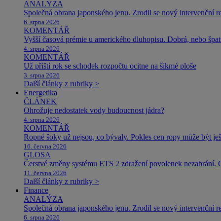
ANALÝZA
Společná obrana japonského jenu. Zrodil se nový intervenční r
6. srpna 2026
KOMENTÁŘ
Vyšší časová prémie u amerického dluhopisu. Dobrá, nebo špat
4. srpna 2026
KOMENTÁŘ
Už příští rok se schodek rozpočtu ocitne na šikmé ploše
3. srpna 2026
Další články z rubriky >
Energetika
ČLÁNEK
Ohrožuje nedostatek vody budoucnost jádra?
4. srpna 2026
KOMENTÁŘ
Ropné šoky už nejsou, co bývaly. Pokles cen ropy může být ješ
16. června 2026
GLOSA
Čerstvé změny systému ETS 2 zdražení povolenek nezabrání. 
11. června 2026
Další články z rubriky >
Finance
ANALÝZA
Společná obrana japonského jenu. Zrodil se nový intervenční r
6. srpna 2026