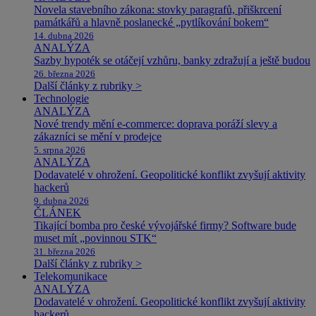
Novela stavebního zákona: stovky paragrafů, přiškrcení
památkářů a hlavně poslanecké „pytlíkování bokem“
14. dubna 2026
ANALÝZA
Sazby hypoték se otáčejí vzhůru, banky zdražují a ještě budou
26. března 2026
Další články z rubriky >
Technologie
ANALÝZA
Nové trendy mění e-commerce: doprava poráží slevy a
zákazníci se mění v prodejce
5. srpna 2026
ANALÝZA
Dodavatelé v ohrožení. Geopolitické konflikt zvyšují aktivity
hackerů
9. dubna 2026
ČLÁNEK
Tikající bomba pro české vývojářské firmy? Software bude
muset mít „povinnou STK“
31. března 2026
Další články z rubriky >
Telekomunikace
ANALÝZA
Dodavatelé v ohrožení. Geopolitické konflikt zvyšují aktivity
hackerů