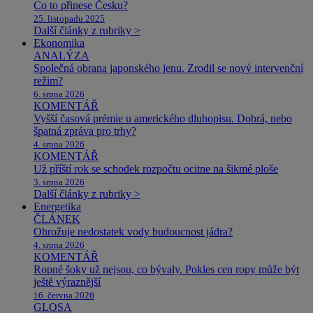
Co to přinese Česku?
25. listopadu 2025
Další články z rubriky >
Ekonomika
ANALÝZA
Společná obrana japonského jenu. Zrodil se nový intervenční
režim?
6. srpna 2026
KOMENTÁŘ
Vyšší časová prémie u amerického dluhopisu. Dobrá, nebo
špatná zpráva pro trhy?
4. srpna 2026
KOMENTÁŘ
Už příští rok se schodek rozpočtu ocitne na šikmé ploše
3. srpna 2026
Další články z rubriky >
Energetika
ČLÁNEK
Ohrožuje nedostatek vody budoucnost jádra?
4. srpna 2026
KOMENTÁŘ
Ropné šoky už nejsou, co bývaly. Pokles cen ropy může být
ještě výraznější
16. června 2026
GLOSA