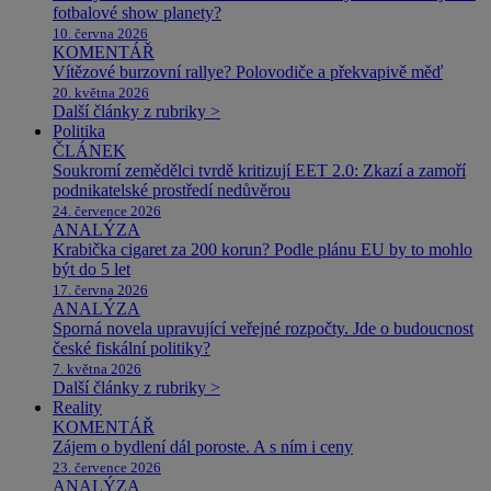
fotbalové show planety?
10. června 2026
KOMENTÁŘ
Vítězové burzovní rallye? Polovodiče a překvapivě měď
20. května 2026
Další články z rubriky >
Politika
ČLÁNEK
Soukromí zemědělci tvrdě kritizují EET 2.0: Zkazí a zamoří
podnikatelské prostředí nedůvěrou
24. července 2026
ANALÝZA
Krabička cigaret za 200 korun? Podle plánu EU by to mohlo
být do 5 let
17. června 2026
ANALÝZA
Sporná novela upravující veřejné rozpočty. Jde o budoucnost
české fiskální politiky?
7. května 2026
Další články z rubriky >
Reality
KOMENTÁŘ
Zájem o bydlení dál poroste. A s ním i ceny
23. července 2026
ANALÝZA