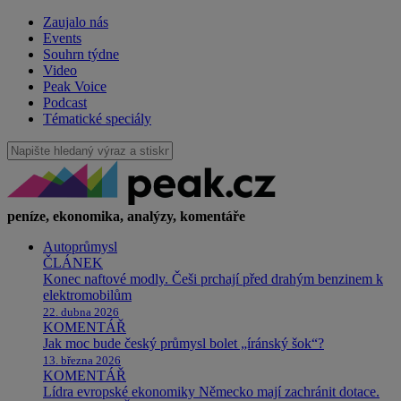
Zaujalo nás
Events
Souhrn týdne
Video
Peak Voice
Podcast
Tématické speciály
peníze, ekonomika, analýzy, komentáře
Autoprůmysl
ČLÁNEK
Konec naftové modly. Češi prchají před drahým benzinem k
elektromobilům
22. dubna 2026
KOMENTÁŘ
Jak moc bude český průmysl bolet „íránský šok“?
13. března 2026
KOMENTÁŘ
Lídra evropské ekonomiky Německo mají zachránit dotace.