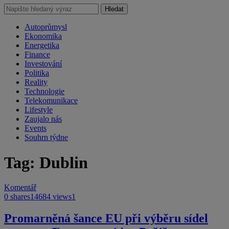
Hledat
Autoprůmysl
Ekonomika
Energetika
Finance
Investování
Politika
Reality
Technologie
Telekomunikace
Lifestyle
Zaujalo nás
Events
Souhrn týdne
Tag: Dublin
Komentář
0 shares
14684 views
1
Promarněná šance EU při výběru sídel