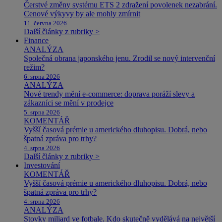
Čerstvé změny systému ETS 2 zdražení povolenek nezabrání.
Cenové výkyvy by ale mohly zmírnit
11. června 2026
Další články z rubriky >
Finance
ANALÝZA
Společná obrana japonského jenu. Zrodil se nový intervenční
režim?
6. srpna 2026
ANALÝZA
Nové trendy mění e-commerce: doprava poráží slevy a
zákazníci se mění v prodejce
5. srpna 2026
KOMENTÁŘ
Vyšší časová prémie u amerického dluhopisu. Dobrá, nebo
špatná zpráva pro trhy?
4. srpna 2026
Další články z rubriky >
Investování
KOMENTÁŘ
Vyšší časová prémie u amerického dluhopisu. Dobrá, nebo
špatná zpráva pro trhy?
4. srpna 2026
ANALÝZA
Stovky miliard ve fotbale. Kdo skutečně vydělává na největší