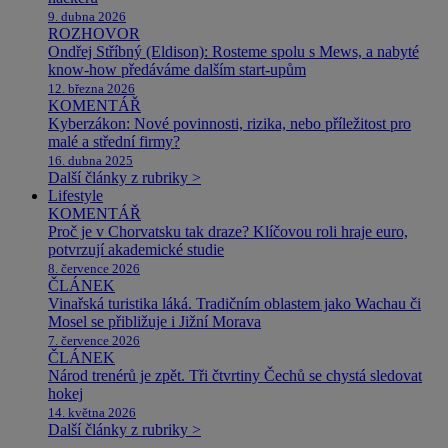
9. dubna 2026
ROZHOVOR
Ondřej Stříbný (Eldison): Rosteme spolu s Mews, a nabyté
know-how předáváme dalším start-upům
12. března 2026
KOMENTÁŘ
Kyberzákon: Nové povinnosti, rizika, nebo příležitost pro
malé a střední firmy?
16. dubna 2025
Další články z rubriky >
Lifestyle
KOMENTÁŘ
Proč je v Chorvatsku tak draze? Klíčovou roli hraje euro,
potvrzují akademické studie
8. července 2026
ČLÁNEK
Vinařská turistika láká. Tradičním oblastem jako Wachau či
Mosel se přibližuje i Jižní Morava
7. července 2026
ČLÁNEK
Národ trenérů je zpět. Tři čtvrtiny Čechů se chystá sledovat
hokej
14. května 2026
Další články z rubriky >