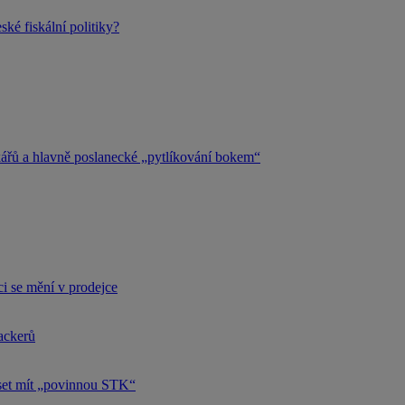
ké fiskální politiky?
kářů a hlavně poslanecké „pytlíkování bokem“
i se mění v prodejce
hackerů
uset mít „povinnou STK“