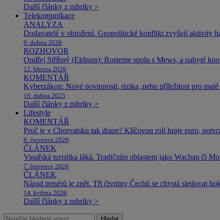
Další články z rubriky >
Telekomunikace
ANALÝZA
Dodavatelé v ohrožení. Geopolitické konflikt zvyšují aktivity 
9. dubna 2026
ROZHOVOR
Ondřej Stříbný (Eldison): Rosteme spolu s Mews, a nabyté k
12. března 2026
KOMENTÁŘ
Kyberzákon: Nové povinnosti, rizika, nebo příležitost pro malé 
16. dubna 2025
Další články z rubriky >
Lifestyle
KOMENTÁŘ
Proč je v Chorvatsku tak draze? Klíčovou roli hraje euro, potv
8. července 2026
ČLÁNEK
Vinařská turistika láká. Tradičním oblastem jako Wachau či Mose
7. července 2026
ČLÁNEK
Národ trenérů je zpět. Tři čtvrtiny Čechů se chystá sledovat ho
14. května 2026
Další články z rubriky >
Hledat