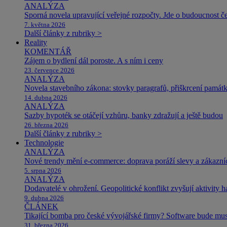
ANALÝZA
Sporná novela upravující veřejné rozpočty. Jde o budoucnost čes
7. května 2026
Další články z rubriky >
Reality
KOMENTÁŘ
Zájem o bydlení dál poroste. A s ním i ceny
23. července 2026
ANALÝZA
Novela stavebního zákona: stovky paragrafů, přiškrcení památ
14. dubna 2026
ANALÝZA
Sazby hypoték se otáčejí vzhůru, banky zdražují a ještě budou
26. března 2026
Další články z rubriky >
Technologie
ANALÝZA
Nové trendy mění e-commerce: doprava poráží slevy a zákazníc
5. srpna 2026
ANALÝZA
Dodavatelé v ohrožení. Geopolitické konflikt zvyšují aktivity 
9. dubna 2026
ČLÁNEK
Tikající bomba pro české vývojářské firmy? Software bude m
31. března 2026