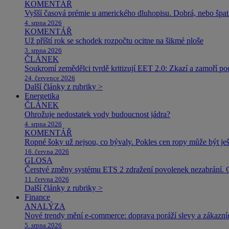
KOMENTÁŘ
Vyšší časová prémie u amerického dluhopisu. Dobrá, nebo špat
4. srpna 2026
KOMENTÁŘ
Už příští rok se schodek rozpočtu ocitne na šikmé ploše
3. srpna 2026
ČLÁNEK
Soukromí zemědělci tvrdě kritizují EET 2.0: Zkazí a zamoří po
24. července 2026
Další články z rubriky >
Energetika
ČLÁNEK
Ohrožuje nedostatek vody budoucnost jádra?
4. srpna 2026
KOMENTÁŘ
Ropné šoky už nejsou, co bývaly. Pokles cen ropy může být ješ
16. června 2026
GLOSA
Čerstvé změny systému ETS 2 zdražení povolenek nezabrání. 
11. června 2026
Další články z rubriky >
Finance
ANALÝZA
Nové trendy mění e-commerce: doprava poráží slevy a zákazníc
5. srpna 2026