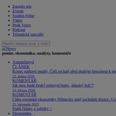
Zaujalo nás
Events
Souhrn týdne
Video
Peak Voice
Podcast
Tématické speciály
peníze, ekonomika, analýzy, komentáře
Autoprůmysl
ČLÁNEK
Konec naftové modly. Češi prchají před drahým benzinem k e
22. dubna 2026
KOMENTÁŘ
Jak moc bude český průmysl bolet „íránský šok“?
13. března 2026
KOMENTÁŘ
Lídra evropské ekonomiky Německo mají zachránit dotace. Co 
25. listopadu 2025
Další články z rubriky >
Ekonomika