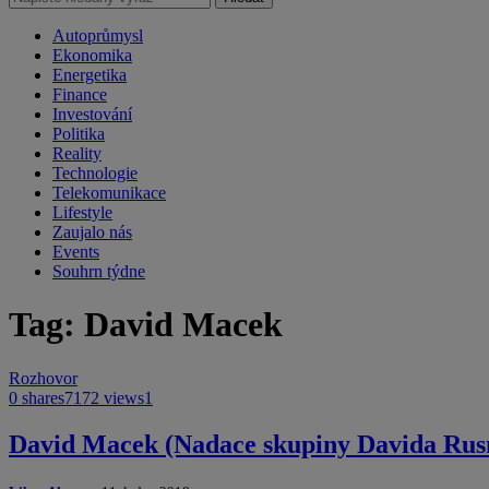
Autoprůmysl
Ekonomika
Energetika
Finance
Investování
Politika
Reality
Technologie
Telekomunikace
Lifestyle
Zaujalo nás
Events
Souhrn týdne
Tag: David Macek
Rozhovor
0 shares
7172 views
1
David Macek (Nadace skupiny Davida Rusňá