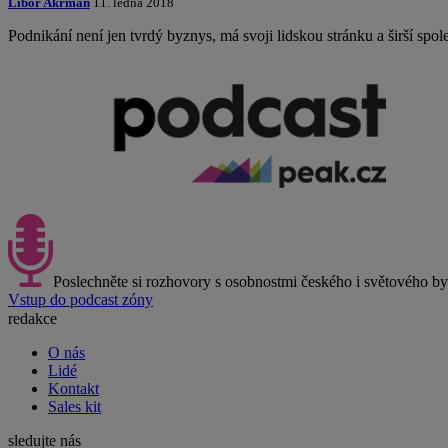
Libor Akrman
11. ledna 2018
Podnikání není jen tvrdý byznys, má svoji lidskou stránku a širší spo
Poslechněte si rozhovory s osobnostmi českého i světového b
Vstup do podcast zóny
redakce
O nás
Lidé
Kontakt
Sales kit
sledujte nás