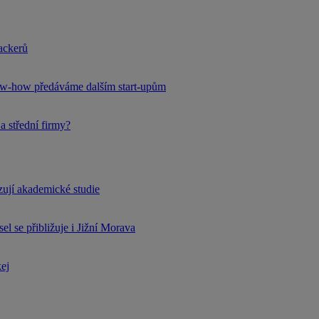
hackerů
now-how předáváme dalším start-upům
a střední firmy?
rzují akademické studie
l se přibližuje i Jižní Morava
kej