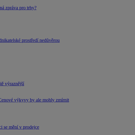
ná zpráva pro trhy?
dnikatelské prostředí nedůvěrou
tě výraznější
Cenové výkyvy by ale mohly zmírnit
i se mění v prodejce