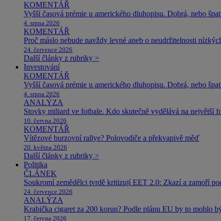
KOMENTÁŘ
Vyšší časová prémie u amerického dluhopisu. Dobrá, nebo špat
4. srpna 2026
KOMENTÁŘ
Proč máslo nebude navždy levné aneb o neudržitelnosti nízkýc
24. července 2026
Další články z rubriky >
Investování
KOMENTÁŘ
Vyšší časová prémie u amerického dluhopisu. Dobrá, nebo špat
4. srpna 2026
ANALÝZA
Stovky miliard ve fotbale. Kdo skutečně vydělává na největší 
10. června 2026
KOMENTÁŘ
Vítězové burzovní rallye? Polovodiče a překvapivě měď
20. května 2026
Další články z rubriky >
Politika
ČLÁNEK
Soukromí zemědělci tvrdě kritizují EET 2.0: Zkazí a zamoří po
24. července 2026
ANALÝZA
Krabička cigaret za 200 korun? Podle plánu EU by to mohlo být
17. června 2026