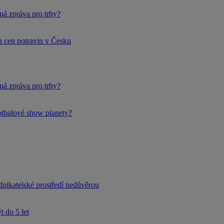
ná zpráva pro trhy?
h cen potravin v Česku
ná zpráva pro trhy?
fotbalové show planety?
dnikatelské prostředí nedůvěrou
 do 5 let