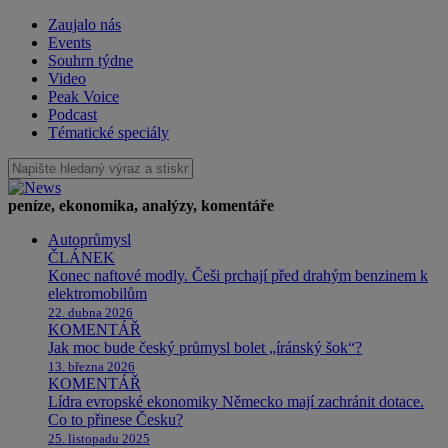
Zaujalo nás
Events
Souhrn týdne
Video
Peak Voice
Podcast
Tématické speciály
peníze, ekonomika, analýzy, komentáře
Autoprůmysl
ČLÁNEK
Konec naftové modly. Češi prchají před drahým benzinem k
elektromobilům
22. dubna 2026
KOMENTÁŘ
Jak moc bude český průmysl bolet „íránský šok“?
13. března 2026
KOMENTÁŘ
Lídra evropské ekonomiky Německo mají zachránit dotace.
Co to přinese Česku?
25. listopadu 2025