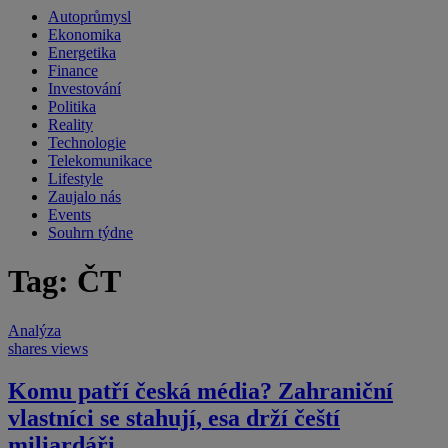
Autoprůmysl
Ekonomika
Energetika
Finance
Investování
Politika
Reality
Technologie
Telekomunikace
Lifestyle
Zaujalo nás
Events
Souhrn týdne
Tag: ČT
Analýza
shares
views
Komu patří česká média? Zahraniční
vlastníci se stahují, esa drží čeští
miliardáři