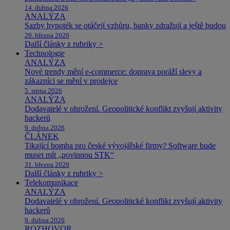
14. dubna 2026
ANALÝZA
Sazby hypoték se otáčejí vzhůru, banky zdražují a ještě budou
26. března 2026
Další články z rubriky >
Technologie
ANALÝZA
Nové trendy mění e-commerce: doprava poráží slevy a
zákazníci se mění v prodejce
5. srpna 2026
ANALÝZA
Dodavatelé v ohrožení. Geopolitické konflikt zvyšují aktivity
hackerů
9. dubna 2026
ČLÁNEK
Tikající bomba pro české vývojářské firmy? Software bude
muset mít „povinnou STK“
31. března 2026
Další články z rubriky >
Telekomunikace
ANALÝZA
Dodavatelé v ohrožení. Geopolitické konflikt zvyšují aktivity
hackerů
9. dubna 2026
ROZHOVOR