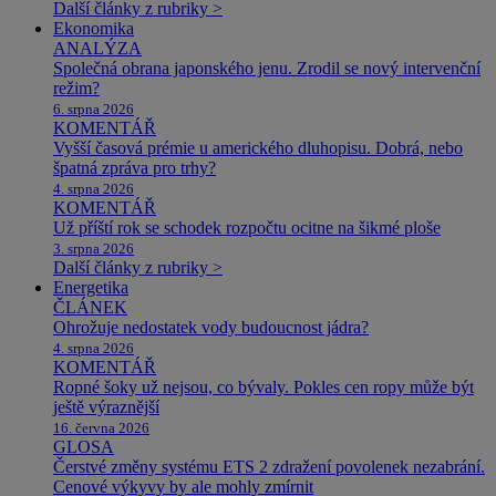
Další články z rubriky >
Ekonomika
ANALÝZA
Společná obrana japonského jenu. Zrodil se nový intervenční
režim?
6. srpna 2026
KOMENTÁŘ
Vyšší časová prémie u amerického dluhopisu. Dobrá, nebo
špatná zpráva pro trhy?
4. srpna 2026
KOMENTÁŘ
Už příští rok se schodek rozpočtu ocitne na šikmé ploše
3. srpna 2026
Další články z rubriky >
Energetika
ČLÁNEK
Ohrožuje nedostatek vody budoucnost jádra?
4. srpna 2026
KOMENTÁŘ
Ropné šoky už nejsou, co bývaly. Pokles cen ropy může být
ještě výraznější
16. června 2026
GLOSA
Čerstvé změny systému ETS 2 zdražení povolenek nezabrání.
Cenové výkyvy by ale mohly zmírnit