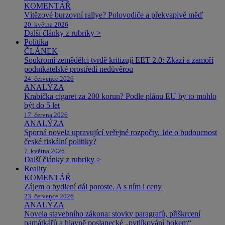
KOMENTÁŘ
Vítězové burzovní rallye? Polovodiče a překvapivě měď
20. května 2026
Další články z rubriky >
Politika
ČLÁNEK
Soukromí zemědělci tvrdě kritizují EET 2.0: Zkazí a zamoří
podnikatelské prostředí nedůvěrou
24. července 2026
ANALÝZA
Krabička cigaret za 200 korun? Podle plánu EU by to mohlo
být do 5 let
17. června 2026
ANALÝZA
Sporná novela upravující veřejné rozpočty. Jde o budoucnost
české fiskální politiky?
7. května 2026
Další články z rubriky >
Reality
KOMENTÁŘ
Zájem o bydlení dál poroste. A s ním i ceny
23. července 2026
ANALÝZA
Novela stavebního zákona: stovky paragrafů, přiškrcení
památkářů a hlavně poslanecké „pytlíkování bokem“