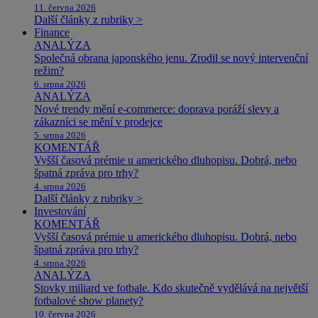
11. června 2026
Další články z rubriky >
Finance
ANALÝZA
Společná obrana japonského jenu. Zrodil se nový intervenční
režim?
6. srpna 2026
ANALÝZA
Nové trendy mění e-commerce: doprava poráží slevy a
zákazníci se mění v prodejce
5. srpna 2026
KOMENTÁŘ
Vyšší časová prémie u amerického dluhopisu. Dobrá, nebo
špatná zpráva pro trhy?
4. srpna 2026
Další články z rubriky >
Investování
KOMENTÁŘ
Vyšší časová prémie u amerického dluhopisu. Dobrá, nebo
špatná zpráva pro trhy?
4. srpna 2026
ANALÝZA
Stovky miliard ve fotbale. Kdo skutečně vydělává na největší
fotbalové show planety?
10. června 2026