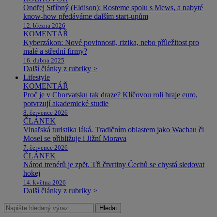
Ondřej Stříbný (Eldison): Rosteme spolu s Mews, a nabyté
know-how předáváme dalším start-upům
12. března 2026
KOMENTÁŘ
Kyberzákon: Nové povinnosti, rizika, nebo příležitost pro
malé a střední firmy?
16. dubna 2025
Další články z rubriky >
Lifestyle
KOMENTÁŘ
Proč je v Chorvatsku tak draze? Klíčovou roli hraje euro,
potvrzují akademické studie
8. července 2026
ČLÁNEK
Vinařská turistika láká. Tradičním oblastem jako Wachau či
Mosel se přibližuje i Jižní Morava
7. července 2026
ČLÁNEK
Národ trenérů je zpět. Tři čtvrtiny Čechů se chystá sledovat
hokej
14. května 2026
Další články z rubriky >
Hledat