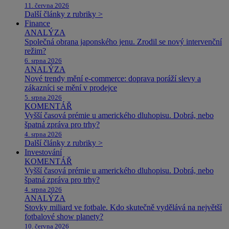
11. června 2026
Další články z rubriky >
Finance
ANALÝZA
Společná obrana japonského jenu. Zrodil se nový intervenční
režim?
6. srpna 2026
ANALÝZA
Nové trendy mění e-commerce: doprava poráží slevy a
zákazníci se mění v prodejce
5. srpna 2026
KOMENTÁŘ
Vyšší časová prémie u amerického dluhopisu. Dobrá, nebo
špatná zpráva pro trhy?
4. srpna 2026
Další články z rubriky >
Investování
KOMENTÁŘ
Vyšší časová prémie u amerického dluhopisu. Dobrá, nebo
špatná zpráva pro trhy?
4. srpna 2026
ANALÝZA
Stovky miliard ve fotbale. Kdo skutečně vydělává na největší
fotbalové show planety?
10. června 2026