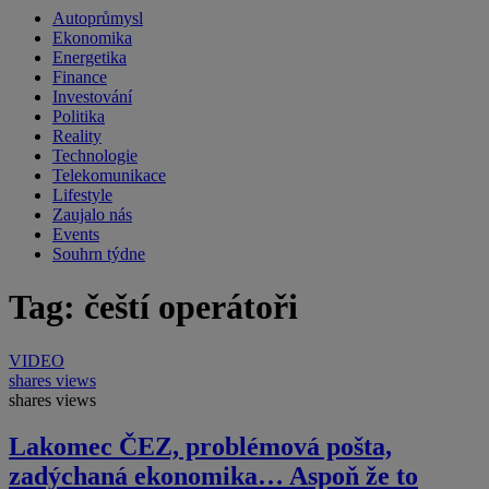
Autoprůmysl
Ekonomika
Energetika
Finance
Investování
Politika
Reality
Technologie
Telekomunikace
Lifestyle
Zaujalo nás
Events
Souhrn týdne
Tag: čeští operátoři
VIDEO
shares
views
shares
views
Lakomec ČEZ, problémová pošta,
zadýchaná ekonomika… Aspoň že to