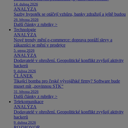
14. dubna 2026
ANALÝZA
Sazby hypoték se otáčejí vzhůru, banky zdražují a ještě budou
26. března 2026
Další články z rubriky >
Technologie
ANALÝZA
Nové trendy mění e-commerce: doprava poráží slevy a
zákazníci se mění v prodejce
5. srpna 2026
ANALÝZA
Dodavatelé v ohrožení. Geopolitické konflikt zvyšují aktivity
hackerů
9. dubna 2026
ČLÁNEK
Tikající bomba pro české vývojářské firmy? Software bude
muset mít „povinnou STK“
31. března 2026
Další články z rubriky >
Telekomunikace
ANALÝZA
Dodavatelé v ohrožení. Geopolitické konflikt zvyšují aktivity
hackerů
9. dubna 2026
ROZHOVOR