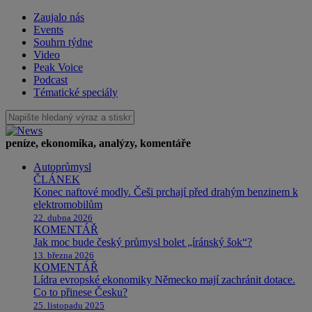
Zaujalo nás
Events
Souhrn týdne
Video
Peak Voice
Podcast
Tématické speciály
peníze, ekonomika, analýzy, komentáře
Autoprůmysl
ČLÁNEK
Konec naftové modly. Češi prchají před drahým benzinem k
elektromobilům
22. dubna 2026
KOMENTÁŘ
Jak moc bude český průmysl bolet „íránský šok“?
13. března 2026
KOMENTÁŘ
Lídra evropské ekonomiky Německo mají zachránit dotace.
Co to přinese Česku?
25. listopadu 2025