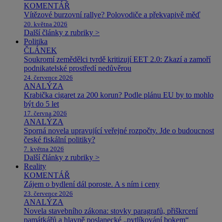
KOMENTÁŘ
Vítězové burzovní rallye? Polovodiče a překvapivě měď
20. května 2026
Další články z rubriky >
Politika
ČLÁNEK
Soukromí zemědělci tvrdě kritizují EET 2.0: Zkazí a zamoří
podnikatelské prostředí nedůvěrou
24. července 2026
ANALÝZA
Krabička cigaret za 200 korun? Podle plánu EU by to mohlo
být do 5 let
17. června 2026
ANALÝZA
Sporná novela upravující veřejné rozpočty. Jde o budoucnost
české fiskální politiky?
7. května 2026
Další články z rubriky >
Reality
KOMENTÁŘ
Zájem o bydlení dál poroste. A s ním i ceny
23. července 2026
ANALÝZA
Novela stavebního zákona: stovky paragrafů, přiškrcení
památkářů a hlavně poslanecké „pytlíkování bokem“