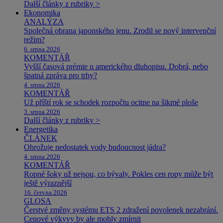
Další články z rubriky >
Ekonomika
ANALÝZA
Společná obrana japonského jenu. Zrodil se nový intervenční
režim?
6. srpna 2026
KOMENTÁŘ
Vyšší časová prémie u amerického dluhopisu. Dobrá, nebo
špatná zpráva pro trhy?
4. srpna 2026
KOMENTÁŘ
Už příští rok se schodek rozpočtu ocitne na šikmé ploše
3. srpna 2026
Další články z rubriky >
Energetika
ČLÁNEK
Ohrožuje nedostatek vody budoucnost jádra?
4. srpna 2026
KOMENTÁŘ
Ropné šoky už nejsou, co bývaly. Pokles cen ropy může být
ještě výraznější
16. června 2026
GLOSA
Čerstvé změny systému ETS 2 zdražení povolenek nezabrání.
Cenové výkyvy by ale mohly zmírnit