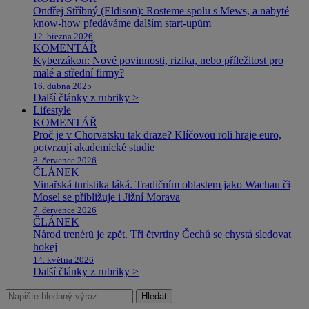
Ondřej Stříbný (Eldison): Rosteme spolu s Mews, a nabyté
know-how předáváme dalším start-upům
12. března 2026
KOMENTÁŘ
Kyberzákon: Nové povinnosti, rizika, nebo příležitost pro
malé a střední firmy?
16. dubna 2025
Další články z rubriky >
Lifestyle
KOMENTÁŘ
Proč je v Chorvatsku tak draze? Klíčovou roli hraje euro,
potvrzují akademické studie
8. července 2026
ČLÁNEK
Vinařská turistika láká. Tradičním oblastem jako Wachau či
Mosel se přibližuje i Jižní Morava
7. července 2026
ČLÁNEK
Národ trenérů je zpět. Tři čtvrtiny Čechů se chystá sledovat
hokej
14. května 2026
Další články z rubriky >
Hledat