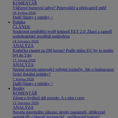
KOMENTÁŘ
Vítězové burzovní rallye? Polovodiče a překvapivě měď
20. května 2026
Další články z rubriky >
Politika
ČLÁNEK
Soukromí zemědělci tvrdě kritizují EET 2.0: Zkazí a zamoří
podnikatelské prostředí nedůvěrou
24. července 2026
ANALÝZA
Krabička cigaret za 200 korun? Podle plánu EU by to mohlo
být do 5 let
17. června 2026
ANALÝZA
Sporná novela upravující veřejné rozpočty. Jde o budoucnost
české fiskální politiky?
7. května 2026
Další články z rubriky >
Reality
KOMENTÁŘ
Zájem o bydlení dál poroste. A s ním i ceny
23. července 2026
ANALÝZA
Novela stavebního zákona: stovky paragrafů, přiškrcení
památkářů a hlavně poslanecké „pytlíkování bokem“