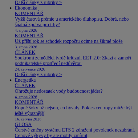
Další články z rubriky >
Ekonomika
KOMENTÁŘ
Vyšší časová prémie u amerického dluhopisu. Dobrá, nebo
špatná zpráva pro trhy?
4. srpna 2026
KOMENTÁŘ
Už příští rok se schodek rozpočtu ocitne na šikmé ploše
3. srpna 2026
ČLÁNEK
Soukromí zemědělci tvrdě kritizují EET 2.0: Zkazí a zamoří
podnikatelské prostředí nedůvěrou
24. července 2026
Další články z rubriky >
Energetika
ČLÁNEK
Ohrožuje nedostatek vody budoucnost jádra?
4. srpna 2026
KOMENTÁŘ
Ropné šoky už nejsou, co bývaly. Pokles cen ropy může být
ještě výraznější
16. června 2026
GLOSA
Čerstvé změny systému ETS 2 zdražení povolenek nezabrání.
Cenové výkyvy by ale mohly zmírnit