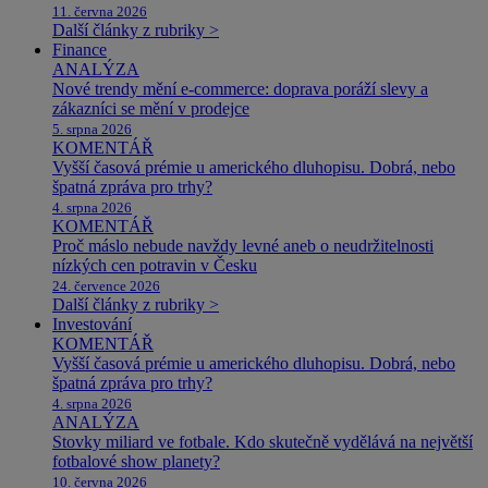
11. června 2026
Další články z rubriky >
Finance
ANALÝZA
Nové trendy mění e-commerce: doprava poráží slevy a
zákazníci se mění v prodejce
5. srpna 2026
KOMENTÁŘ
Vyšší časová prémie u amerického dluhopisu. Dobrá, nebo
špatná zpráva pro trhy?
4. srpna 2026
KOMENTÁŘ
Proč máslo nebude navždy levné aneb o neudržitelnosti
nízkých cen potravin v Česku
24. července 2026
Další články z rubriky >
Investování
KOMENTÁŘ
Vyšší časová prémie u amerického dluhopisu. Dobrá, nebo
špatná zpráva pro trhy?
4. srpna 2026
ANALÝZA
Stovky miliard ve fotbale. Kdo skutečně vydělává na největší
fotbalové show planety?
10. června 2026