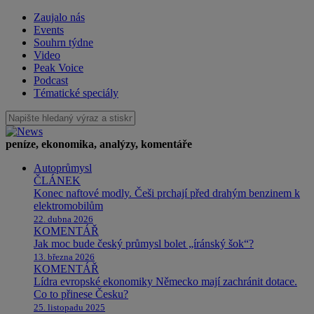
Zaujalo nás
Events
Souhrn týdne
Video
Peak Voice
Podcast
Tématické speciály
peníze, ekonomika, analýzy, komentáře
Autoprůmysl
ČLÁNEK
Konec naftové modly. Češi prchají před drahým benzinem k
elektromobilům
22. dubna 2026
KOMENTÁŘ
Jak moc bude český průmysl bolet „íránský šok“?
13. března 2026
KOMENTÁŘ
Lídra evropské ekonomiky Německo mají zachránit dotace.
Co to přinese Česku?
25. listopadu 2025