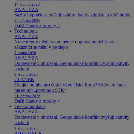
14. dubna 2026
ANALÝZA
Sazby hypoték se otáčejí vzhůru, banky zdražují a ještě budou
26. března 2026
Další články z rubriky >
Technologie
ANALÝZA
Nové trendy mění e-commerce: doprava poráží slevy a
zákazníci se mění v prodejce
5. srpna 2026
ANALÝZA
Dodavatelé v ohrožení. Geopolitické konflikt zvyšují aktivity
hackerů
9. dubna 2026
ČLÁNEK
Tikající bomba pro české vývojářské firmy? Software bude
muset mít „povinnou STK“
31. března 2026
Další články z rubriky >
Telekomunikace
ANALÝZA
Dodavatelé v ohrožení. Geopolitické konflikt zvyšují aktivity
hackerů
9. dubna 2026
ROZHOVOR