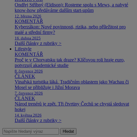
Ondřej Stříbný (Eldison): Rosteme spolu s Mews, a nabyté
know-how předáváme dalším start-upům
12. března 2026
KOMENTÁŘ
Kyberzákon: Nové povinnosti, rizika, nebo příležitost pro
malé a střední firmy?
16. dubna 2025
Další články z rubriky >
Lifestyle
KOMENTÁŘ
Proč je v Chorvatsku tak draze? Klíčovou roli hraje euro,
potvrzují akademické studie
8. července 2026
ČLÁNEK
Vinařská turistika láká. Tradičním oblastem jako Wachau či
Mosel se přibližuje i Jižní Morava
7. července 2026
ČLÁNEK
Národ trenérů je zpět. Tři čtvrtiny Čechů se chystá sledovat
hokej
14. května 2026
Další články z rubriky >
Hledat