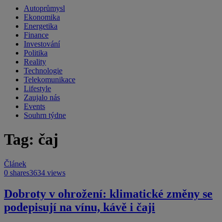
Autoprůmysl
Ekonomika
Energetika
Finance
Investování
Politika
Reality
Technologie
Telekomunikace
Lifestyle
Zaujalo nás
Events
Souhrn týdne
Tag: čaj
Článek
0 shares
3634 views
Dobroty v ohrožení: klimatické změny se
podepisují na vínu, kávě i čaji