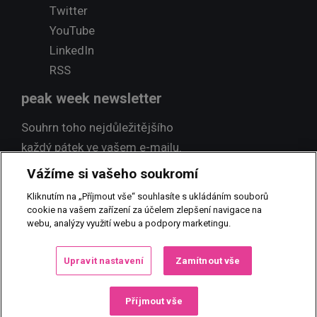
Twitter
YouTube
LinkedIn
RSS
peak week newsletter
Souhrn toho nejdůležitějšího
každý pátek ve vašem e-mailu.
Vážíme si vašeho soukromí
Přihlásit odběr
Kliknutím na „Příjmout vše“ souhlasíte s ukládáním souborů
cookie na vašem zařízení za účelem zlepšení navigace na
webu, analýzy využití webu a podpory marketingu.
© 2017 PEAK NEWS MEDIA, s.r.o.
Jakékoliv užití obsahu včetně
Upravit nastavení
Zamítnout vše
převzetí, šíření či dalšího zpřístupňování článků a fotografií je bez
písemného souhlasu PEAK NEWS MEDIA, s.r.o. zakázáno.
Příjmout vše