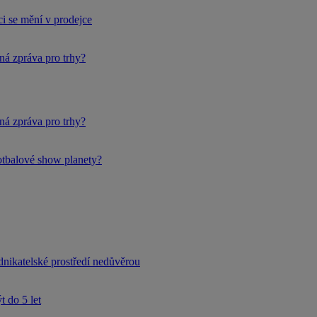
i se mění v prodejce
ná zpráva pro trhy?
ná zpráva pro trhy?
fotbalové show planety?
dnikatelské prostředí nedůvěrou
 do 5 let