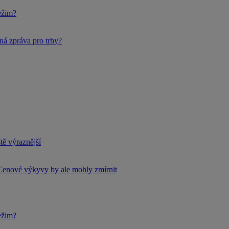
ežim?
ná zpráva pro trhy?
tě výraznější
Cenové výkyvy by ale mohly zmírnit
ežim?