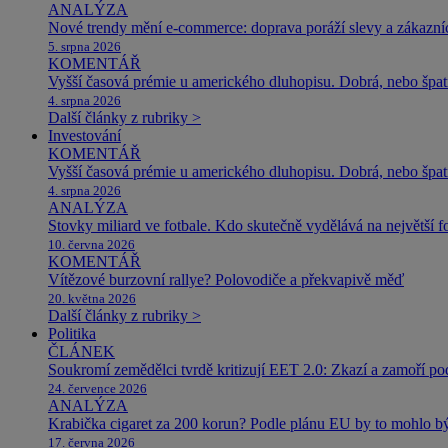
ANALÝZA
Nové trendy mění e-commerce: doprava poráží slevy a zákazníc
5. srpna 2026
KOMENTÁŘ
Vyšší časová prémie u amerického dluhopisu. Dobrá, nebo špat
4. srpna 2026
Další články z rubriky >
Investování
KOMENTÁŘ
Vyšší časová prémie u amerického dluhopisu. Dobrá, nebo špat
4. srpna 2026
ANALÝZA
Stovky miliard ve fotbale. Kdo skutečně vydělává na největší 
10. června 2026
KOMENTÁŘ
Vítězové burzovní rallye? Polovodiče a překvapivě měď
20. května 2026
Další články z rubriky >
Politika
ČLÁNEK
Soukromí zemědělci tvrdě kritizují EET 2.0: Zkazí a zamoří po
24. července 2026
ANALÝZA
Krabička cigaret za 200 korun? Podle plánu EU by to mohlo být
17. června 2026