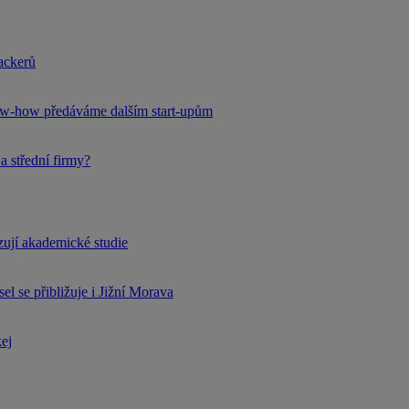
hackerů
now-how předáváme dalším start-upům
a střední firmy?
rzují akademické studie
l se přibližuje i Jižní Morava
kej