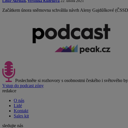
Libor Akrman
,
Veronika Kudrnová
22. února 2021
Začátkem února sněmovna schválila návrh Aleny Gajdůškové (ČSSD), k
Poslechněte si rozhovory s osobnostmi českého i světového b
Vstup do podcast zóny
redakce
O nás
Lidé
Kontakt
Sales kit
sledujte nás