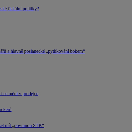
ké fiskální politiky?
kářů a hlavně poslanecké „pytlíkování bokem“
i se mění v prodejce
hackerů
uset mít „povinnou STK“