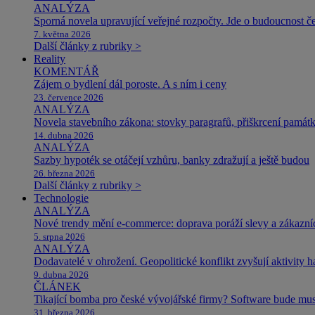
ANALÝZA
Sporná novela upravující veřejné rozpočty. Jde o budoucnost čes
7. května 2026
Další články z rubriky >
Reality
KOMENTÁŘ
Zájem o bydlení dál poroste. A s ním i ceny
23. července 2026
ANALÝZA
Novela stavebního zákona: stovky paragrafů, přiškrcení památ
14. dubna 2026
ANALÝZA
Sazby hypoték se otáčejí vzhůru, banky zdražují a ještě budou
26. března 2026
Další články z rubriky >
Technologie
ANALÝZA
Nové trendy mění e-commerce: doprava poráží slevy a zákazníc
5. srpna 2026
ANALÝZA
Dodavatelé v ohrožení. Geopolitické konflikt zvyšují aktivity 
9. dubna 2026
ČLÁNEK
Tikající bomba pro české vývojářské firmy? Software bude m
31. března 2026