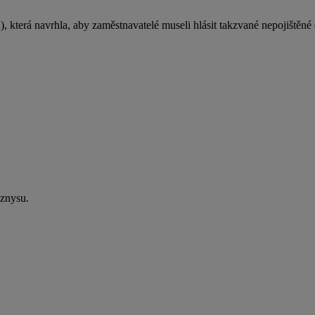
terá navrhla, aby zaměstnavatelé museli hlásit takzvané nepojištěné
yznysu.