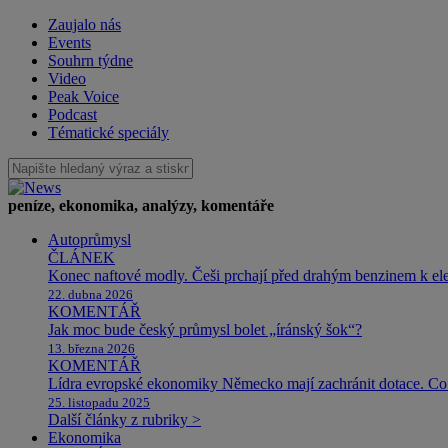
Zaujalo nás
Events
Souhrn týdne
Video
Peak Voice
Podcast
Tématické speciály
peníze, ekonomika, analýzy, komentáře
Autoprůmysl
ČLÁNEK
Konec naftové modly. Češi prchají před drahým benzinem k e
22. dubna 2026
KOMENTÁŘ
Jak moc bude český průmysl bolet „íránský šok“?
13. března 2026
KOMENTÁŘ
Lídra evropské ekonomiky Německo mají zachránit dotace. Co 
25. listopadu 2025
Další články z rubriky >
Ekonomika