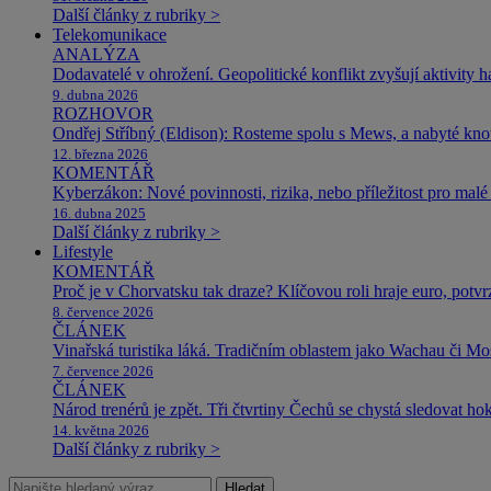
Další články z rubriky >
Telekomunikace
ANALÝZA
Dodavatelé v ohrožení. Geopolitické konflikt zvyšují aktivity 
9. dubna 2026
ROZHOVOR
Ondřej Stříbný (Eldison): Rosteme spolu s Mews, a nabyté k
12. března 2026
KOMENTÁŘ
Kyberzákon: Nové povinnosti, rizika, nebo příležitost pro malé 
16. dubna 2025
Další články z rubriky >
Lifestyle
KOMENTÁŘ
Proč je v Chorvatsku tak draze? Klíčovou roli hraje euro, potv
8. července 2026
ČLÁNEK
Vinařská turistika láká. Tradičním oblastem jako Wachau či Mose
7. července 2026
ČLÁNEK
Národ trenérů je zpět. Tři čtvrtiny Čechů se chystá sledovat ho
14. května 2026
Další články z rubriky >
Hledat