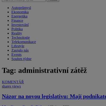
Autoprůmysl
Ekonomika
Energetika
Finance
Investování
Politika
Reality
Technologie
Telekomunikace
Lifestyle
Zaujalo nás
Events
Souhrn týdne
Tag: administrativní zátěž
KOMENTÁŘ
shares
views
Názor na novou legislativu: Mají podnikat