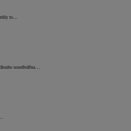
vrdily to…
a dlouho soustředěna…
e…