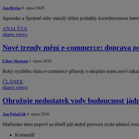
Jan Berka
6. srpna 2026
Japonsko a Spojené státy minulý týden podnikly koordinovanou interv
ANALÝZA
shares
views
Nové trendy mění e-commerce: doprava por
Libor Akrman
5. srpna 2026
Roky rychlého růstu e-commerce přinesly e-shopům nejen nové zákaz
ČLÁNEK
shares
views
Ohrožuje nedostatek vody budoucnost jád
Jan Palaščák
4. srpna 2026
Maďarsko dnes poprvé za téměř půl století provozu zcela odstaví svo
Komentář