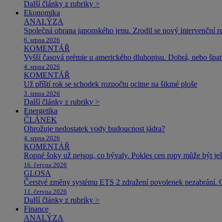
Další články z rubriky >
Ekonomika
ANALÝZA
Společná obrana japonského jenu. Zrodil se nový intervenční r
6. srpna 2026
KOMENTÁŘ
Vyšší časová prémie u amerického dluhopisu. Dobrá, nebo špat
4. srpna 2026
KOMENTÁŘ
Už příští rok se schodek rozpočtu ocitne na šikmé ploše
3. srpna 2026
Další články z rubriky >
Energetika
ČLÁNEK
Ohrožuje nedostatek vody budoucnost jádra?
4. srpna 2026
KOMENTÁŘ
Ropné šoky už nejsou, co bývaly. Pokles cen ropy může být ješ
16. června 2026
GLOSA
Čerstvé změny systému ETS 2 zdražení povolenek nezabrání. 
11. června 2026
Další články z rubriky >
Finance
ANALÝZA