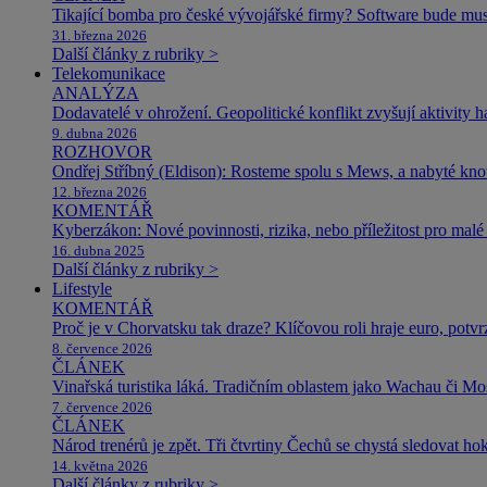
Tikající bomba pro české vývojářské firmy? Software bude m
31. března 2026
Další články z rubriky >
Telekomunikace
ANALÝZA
Dodavatelé v ohrožení. Geopolitické konflikt zvyšují aktivity 
9. dubna 2026
ROZHOVOR
Ondřej Stříbný (Eldison): Rosteme spolu s Mews, a nabyté k
12. března 2026
KOMENTÁŘ
Kyberzákon: Nové povinnosti, rizika, nebo příležitost pro malé 
16. dubna 2025
Další články z rubriky >
Lifestyle
KOMENTÁŘ
Proč je v Chorvatsku tak draze? Klíčovou roli hraje euro, potv
8. července 2026
ČLÁNEK
Vinařská turistika láká. Tradičním oblastem jako Wachau či Mose
7. července 2026
ČLÁNEK
Národ trenérů je zpět. Tři čtvrtiny Čechů se chystá sledovat ho
14. května 2026
Další články z rubriky >