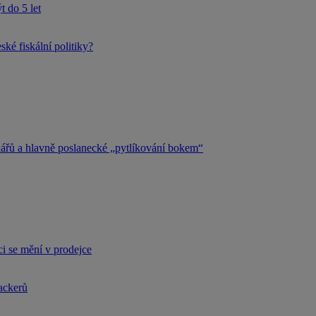
 do 5 let
ké fiskální politiky?
kářů a hlavně poslanecké „pytlíkování bokem“
i se mění v prodejce
hackerů