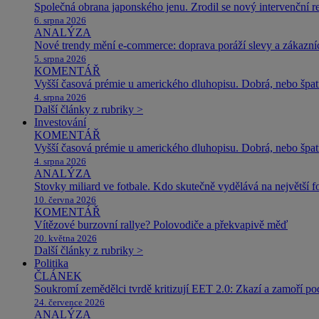
Společná obrana japonského jenu. Zrodil se nový intervenční r
6. srpna 2026
ANALÝZA
Nové trendy mění e-commerce: doprava poráží slevy a zákazníc
5. srpna 2026
KOMENTÁŘ
Vyšší časová prémie u amerického dluhopisu. Dobrá, nebo špat
4. srpna 2026
Další články z rubriky >
Investování
KOMENTÁŘ
Vyšší časová prémie u amerického dluhopisu. Dobrá, nebo špat
4. srpna 2026
ANALÝZA
Stovky miliard ve fotbale. Kdo skutečně vydělává na největší 
10. června 2026
KOMENTÁŘ
Vítězové burzovní rallye? Polovodiče a překvapivě měď
20. května 2026
Další články z rubriky >
Politika
ČLÁNEK
Soukromí zemědělci tvrdě kritizují EET 2.0: Zkazí a zamoří po
24. července 2026
ANALÝZA