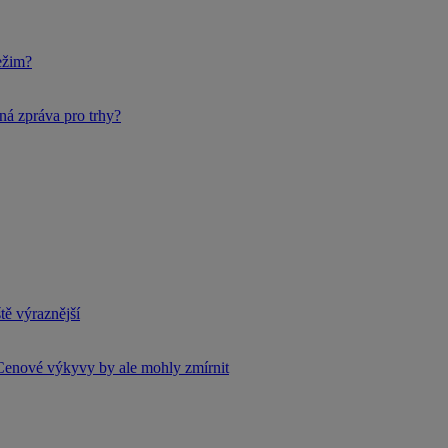
ežim?
ná zpráva pro trhy?
tě výraznější
Cenové výkyvy by ale mohly zmírnit