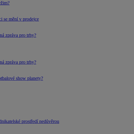
ežim?
i se mění v prodejce
ná zpráva pro trhy?
ná zpráva pro trhy?
fotbalové show planety?
dnikatelské prostředí nedůvěrou