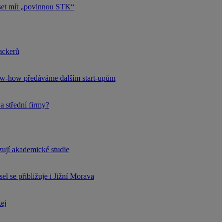
uset mít „povinnou STK“
hackerů
now-how předáváme dalším start-upům
a střední firmy?
rzují akademické studie
l se přibližuje i Jižní Morava
kej