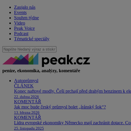
Zaujalo nás
Events
Souhrn týdne
Video
Peak Voice
Podcast
Tématické speciály
peníze, ekonomika, analýzy, komentáře
Autoprůmysl
ČLÁNEK
Konec naftové modly. Češi prchají před drahým benzinem k e
22. dubna 2026
KOMENTÁŘ
Jak moc bude český průmysl bolet „íránský šok“?
13. března 2026
KOMENTÁŘ
Lídra evropské ekonomiky Německo mají zachránit dotace. Co 
25. listopadu 2025