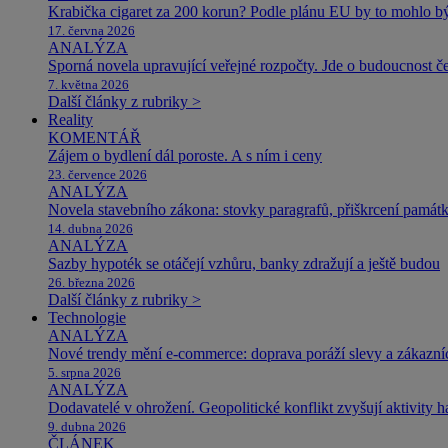
Krabička cigaret za 200 korun? Podle plánu EU by to mohlo být
17. června 2026
ANALÝZA
Sporná novela upravující veřejné rozpočty. Jde o budoucnost čes
7. května 2026
Další články z rubriky >
Reality
KOMENTÁŘ
Zájem o bydlení dál poroste. A s ním i ceny
23. července 2026
ANALÝZA
Novela stavebního zákona: stovky paragrafů, přiškrcení památ
14. dubna 2026
ANALÝZA
Sazby hypoték se otáčejí vzhůru, banky zdražují a ještě budou
26. března 2026
Další články z rubriky >
Technologie
ANALÝZA
Nové trendy mění e-commerce: doprava poráží slevy a zákazníc
5. srpna 2026
ANALÝZA
Dodavatelé v ohrožení. Geopolitické konflikt zvyšují aktivity 
9. dubna 2026
ČLÁNEK