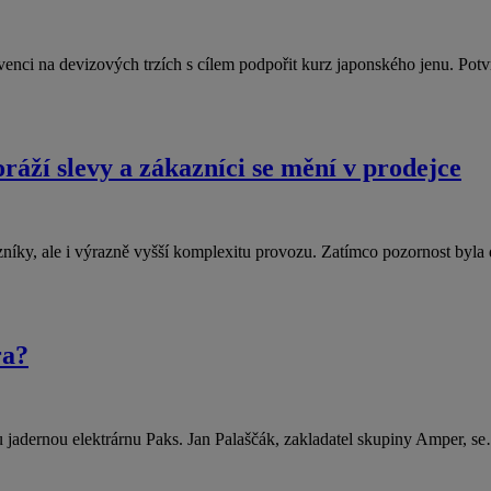
enci na devizových trzích s cílem podpořit kurz japonského jenu. Pot
áží slevy a zákazníci se mění v prodejce
níky, ale i výrazně vyšší komplexitu provozu. Zatímco pozornost byl
ra?
u jadernou elektrárnu Paks. Jan Palaščák, zakladatel skupiny Amper, s