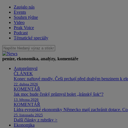
Zaujalo nás
Events
Souhrn týdne
Video
Peak Voice
Podcast
Tématické speciály
peníze, ekonomika, analýzy, komentáře
Autoprůmysl
ČLÁNEK
Konec naftové modly. Češi prchají před drahým benzinem k e
22. dubna 2026
KOMENTÁŘ
Jak moc bude český průmysl bolet „íránský šok“?
13. března 2026
KOMENTÁŘ
Lídra evropské ekonomiky Německo mají zachránit dotace. Co 
25. listopadu 2025
Další články z rubriky >
Ekonomika