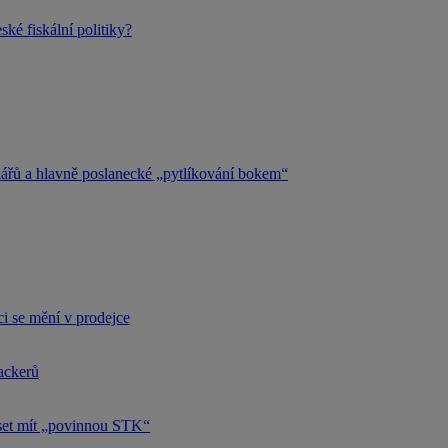
ké fiskální politiky?
kářů a hlavně poslanecké „pytlíkování bokem“
i se mění v prodejce
hackerů
uset mít „povinnou STK“