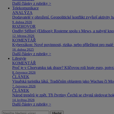
Další články z rubriky >
Telekomunikace
ANALÝZA
Dodavatelé v ohrožení. Geopolitické konflikt zvyšují aktivity 
9. dubna 2026
ROZHOVOR
Ondřej Stříbný (Eldison): Rosteme spolu s Mews, a nabyté k
12. března 2026
KOMENTÁŘ
Kyberzákon: Nové povinnosti, rizika, nebo příležitost pro malé 
16. dubna 2025
Další články z rubriky >
Lifestyle
KOMENTÁŘ
Proč je v Chorvatsku tak draze? Klíčovou roli hraje euro, potv
8. července 2026
ČLÁNEK
Vinařská turistika láká. Tradičním oblastem jako Wachau či Mose
7. července 2026
ČLÁNEK
Národ trenérů je zpět. Tři čtvrtiny Čechů se chystá sledovat ho
14. května 2026
Další články z rubriky >
Hledat