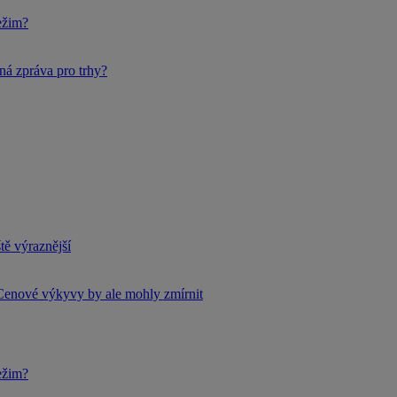
ežim?
ná zpráva pro trhy?
tě výraznější
Cenové výkyvy by ale mohly zmírnit
ežim?