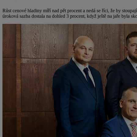
Růst cenové hladiny míří nad pět procent a nedá se říci, že by stoupa
úroková sazba dostala na dohled 3 procent, když ještě na jaře byla sk