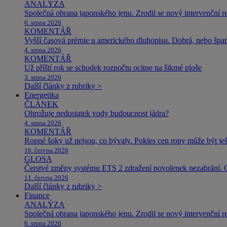
ANALÝZA
Společná obrana japonského jenu. Zrodil se nový intervenční r
6. srpna 2026
KOMENTÁŘ
Vyšší časová prémie u amerického dluhopisu. Dobrá, nebo špat
4. srpna 2026
KOMENTÁŘ
Už příští rok se schodek rozpočtu ocitne na šikmé ploše
3. srpna 2026
Další články z rubriky >
Energetika
ČLÁNEK
Ohrožuje nedostatek vody budoucnost jádra?
4. srpna 2026
KOMENTÁŘ
Ropné šoky už nejsou, co bývaly. Pokles cen ropy může být ješ
16. června 2026
GLOSA
Čerstvé změny systému ETS 2 zdražení povolenek nezabrání. 
11. června 2026
Další články z rubriky >
Finance
ANALÝZA
Společná obrana japonského jenu. Zrodil se nový intervenční r
6. srpna 2026