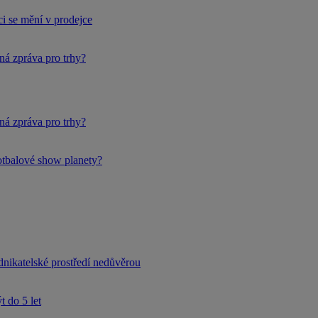
i se mění v prodejce
ná zpráva pro trhy?
ná zpráva pro trhy?
fotbalové show planety?
dnikatelské prostředí nedůvěrou
 do 5 let