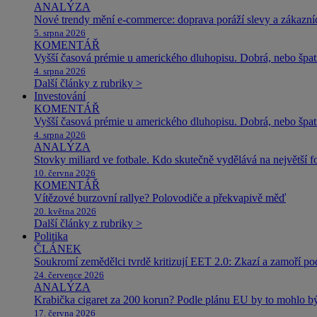
ANALÝZA
Nové trendy mění e-commerce: doprava poráží slevy a zákazníc
5. srpna 2026
KOMENTÁŘ
Vyšší časová prémie u amerického dluhopisu. Dobrá, nebo špat
4. srpna 2026
Další články z rubriky >
Investování
KOMENTÁŘ
Vyšší časová prémie u amerického dluhopisu. Dobrá, nebo špat
4. srpna 2026
ANALÝZA
Stovky miliard ve fotbale. Kdo skutečně vydělává na největší 
10. června 2026
KOMENTÁŘ
Vítězové burzovní rallye? Polovodiče a překvapivě měď
20. května 2026
Další články z rubriky >
Politika
ČLÁNEK
Soukromí zemědělci tvrdě kritizují EET 2.0: Zkazí a zamoří po
24. července 2026
ANALÝZA
Krabička cigaret za 200 korun? Podle plánu EU by to mohlo být
17. června 2026