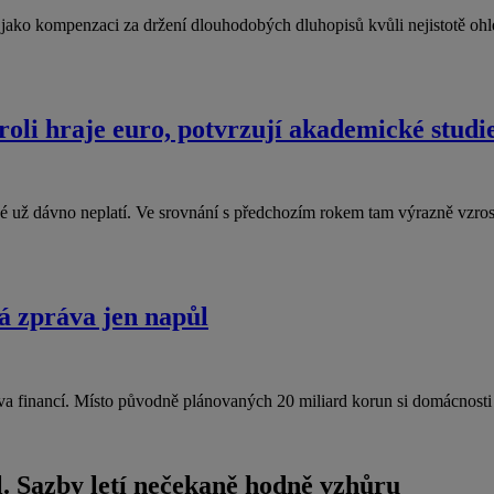
jí jako kompenzaci za držení dlouhodobých dluhopisů kvůli nejistotě 
roli hraje euro, potvrzují akademické studi
ené už dávno neplatí. Ve srovnání s předchozím rokem tam výrazně vzr
á zpráva jen napůl
va financí. Místo původně plánovaných 20 miliard korun si domácnos
. Sazby letí nečekaně hodně vzhůru