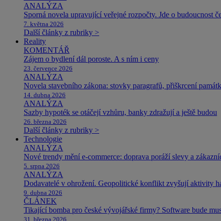
ANALÝZA
Sporná novela upravující veřejné rozpočty. Jde o budoucnost čes
7. května 2026
Další články z rubriky >
Reality
KOMENTÁŘ
Zájem o bydlení dál poroste. A s ním i ceny
23. července 2026
ANALÝZA
Novela stavebního zákona: stovky paragrafů, přiškrcení památ
14. dubna 2026
ANALÝZA
Sazby hypoték se otáčejí vzhůru, banky zdražují a ještě budou
26. března 2026
Další články z rubriky >
Technologie
ANALÝZA
Nové trendy mění e-commerce: doprava poráží slevy a zákazníc
5. srpna 2026
ANALÝZA
Dodavatelé v ohrožení. Geopolitické konflikt zvyšují aktivity 
9. dubna 2026
ČLÁNEK
Tikající bomba pro české vývojářské firmy? Software bude m
31. března 2026