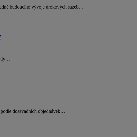
ohledně budoucího vývoje úrokových sazeb…
e
ostly…
ti podle dosavadních objednávek…