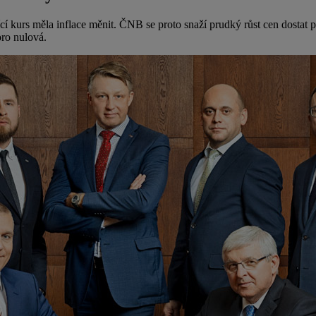
jící kurs měla inflace měnit. ČNB se proto snaží prudký růst cen dostat
oro nulová.