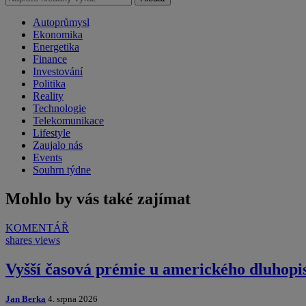
Autoprůmysl
Ekonomika
Energetika
Finance
Investování
Politika
Reality
Technologie
Telekomunikace
Lifestyle
Zaujalo nás
Events
Souhrn týdne
Mohlo by vás také zajímat
KOMENTÁŘ
shares
views
Vyšší časová prémie u amerického dluhopi
Jan Berka
4. srpna 2026