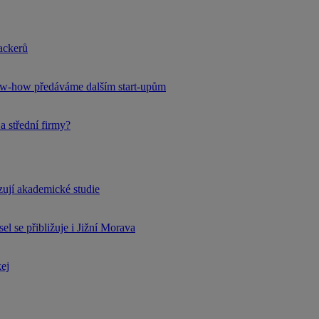
hackerů
now-how předáváme dalším start-upům
a střední firmy?
rzují akademické studie
l se přibližuje i Jižní Morava
kej