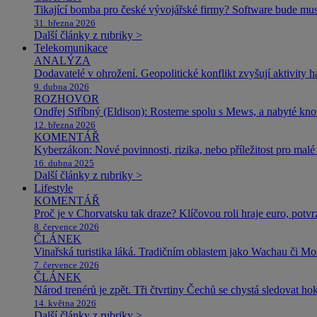
Tikající bomba pro české vývojářské firmy? Software bude m
31. března 2026
Další články z rubriky >
Telekomunikace
ANALÝZA
Dodavatelé v ohrožení. Geopolitické konflikt zvyšují aktivity 
9. dubna 2026
ROZHOVOR
Ondřej Stříbný (Eldison): Rosteme spolu s Mews, a nabyté k
12. března 2026
KOMENTÁŘ
Kyberzákon: Nové povinnosti, rizika, nebo příležitost pro malé 
16. dubna 2025
Další články z rubriky >
Lifestyle
KOMENTÁŘ
Proč je v Chorvatsku tak draze? Klíčovou roli hraje euro, potv
8. července 2026
ČLÁNEK
Vinařská turistika láká. Tradičním oblastem jako Wachau či Mose
7. července 2026
ČLÁNEK
Národ trenérů je zpět. Tři čtvrtiny Čechů se chystá sledovat ho
14. května 2026
Další články z rubriky >