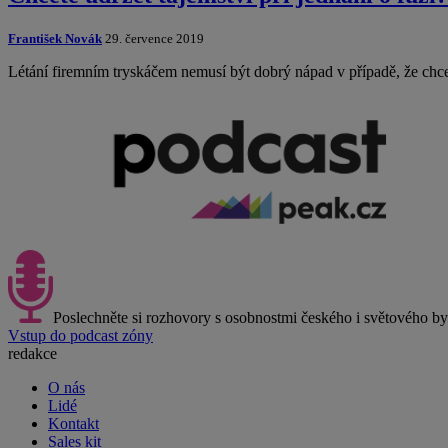
František Novák
29. července 2019
Létání firemním tryskáčem nemusí být dobrý nápad v případě, že chc
Poslechněte si rozhovory s osobnostmi českého i světového b
Vstup do podcast zóny
redakce
O nás
Lidé
Kontakt
Sales kit