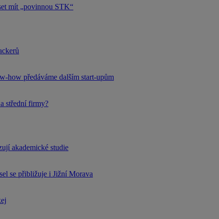
uset mít „povinnou STK“
hackerů
now-how předáváme dalším start-upům
a střední firmy?
rzují akademické studie
l se přibližuje i Jižní Morava
kej