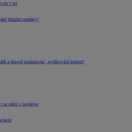
 do 5 let
ké fiskální politiky?
kářů a hlavně poslanecké „pytlíkování bokem“
i se mění v prodejce
hackerů