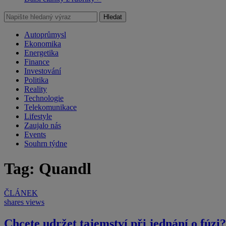
Hledat
Autoprůmysl
Ekonomika
Energetika
Finance
Investování
Politika
Reality
Technologie
Telekomunikace
Lifestyle
Zaujalo nás
Events
Souhrn týdne
Tag: Quandl
ČLÁNEK
shares
views
Chcete udržet tajemství při jednání o fúzi