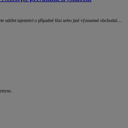
ete udržet tajemství o případné fúzi nebo jiné významné obchodní…
yznysu.