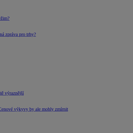
ežim?
ná zpráva pro trhy?
tě výraznější
Cenové výkyvy by ale mohly zmírnit