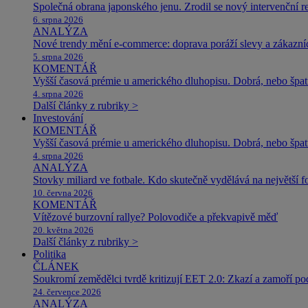
Společná obrana japonského jenu. Zrodil se nový intervenční r
6. srpna 2026
ANALÝZA
Nové trendy mění e-commerce: doprava poráží slevy a zákazníc
5. srpna 2026
KOMENTÁŘ
Vyšší časová prémie u amerického dluhopisu. Dobrá, nebo špat
4. srpna 2026
Další články z rubriky >
Investování
KOMENTÁŘ
Vyšší časová prémie u amerického dluhopisu. Dobrá, nebo špat
4. srpna 2026
ANALÝZA
Stovky miliard ve fotbale. Kdo skutečně vydělává na největší 
10. června 2026
KOMENTÁŘ
Vítězové burzovní rallye? Polovodiče a překvapivě měď
20. května 2026
Další články z rubriky >
Politika
ČLÁNEK
Soukromí zemědělci tvrdě kritizují EET 2.0: Zkazí a zamoří po
24. července 2026
ANALÝZA