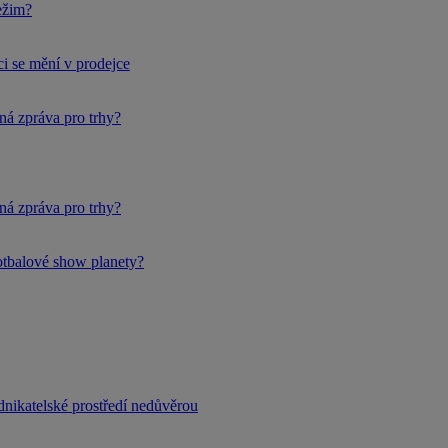
ežim?
i se mění v prodejce
ná zpráva pro trhy?
ná zpráva pro trhy?
fotbalové show planety?
dnikatelské prostředí nedůvěrou