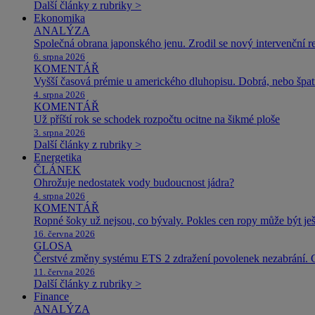
Další články z rubriky >
Ekonomika
ANALÝZA
Společná obrana japonského jenu. Zrodil se nový intervenční r
6. srpna 2026
KOMENTÁŘ
Vyšší časová prémie u amerického dluhopisu. Dobrá, nebo špat
4. srpna 2026
KOMENTÁŘ
Už příští rok se schodek rozpočtu ocitne na šikmé ploše
3. srpna 2026
Další články z rubriky >
Energetika
ČLÁNEK
Ohrožuje nedostatek vody budoucnost jádra?
4. srpna 2026
KOMENTÁŘ
Ropné šoky už nejsou, co bývaly. Pokles cen ropy může být ješ
16. června 2026
GLOSA
Čerstvé změny systému ETS 2 zdražení povolenek nezabrání. 
11. června 2026
Další články z rubriky >
Finance
ANALÝZA