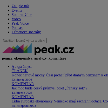
Zaujalo nás
Events
Souhrn týdne
Video
Peak Voice
Podcast
Tématické speciály
peníze, ekonomika, analýzy, komentáře
Autoprůmysl
ČLÁNEK
Konec naftové modly. Češi prchají před drahým benzinem k e
22. dubna 2026
KOMENTÁŘ
Jak moc bude český průmysl bolet „íránský šok“?
13. března 2026
KOMENTÁŘ
Lídra evropské ekonomiky Německo mají zachránit dotace. Co 
25. listopadu 2025