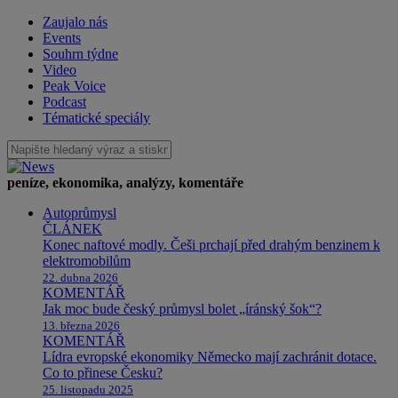
Zaujalo nás
Events
Souhrn týdne
Video
Peak Voice
Podcast
Tématické speciály
peníze, ekonomika, analýzy, komentáře
Autoprůmysl
ČLÁNEK
Konec naftové modly. Češi prchají před drahým benzinem k
elektromobilům
22. dubna 2026
KOMENTÁŘ
Jak moc bude český průmysl bolet „íránský šok“?
13. března 2026
KOMENTÁŘ
Lídra evropské ekonomiky Německo mají zachránit dotace.
Co to přinese Česku?
25. listopadu 2025