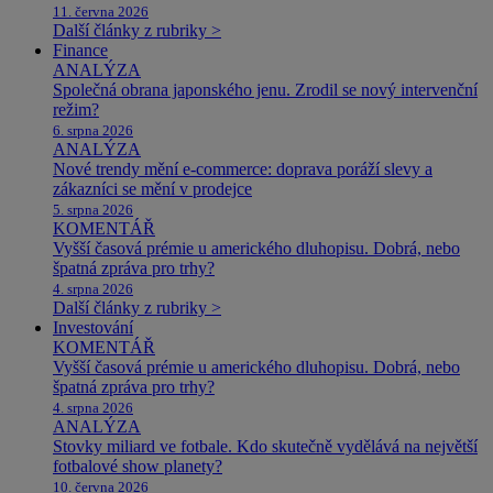
11. června 2026
Další články z rubriky >
Finance
ANALÝZA
Společná obrana japonského jenu. Zrodil se nový intervenční
režim?
6. srpna 2026
ANALÝZA
Nové trendy mění e-commerce: doprava poráží slevy a
zákazníci se mění v prodejce
5. srpna 2026
KOMENTÁŘ
Vyšší časová prémie u amerického dluhopisu. Dobrá, nebo
špatná zpráva pro trhy?
4. srpna 2026
Další články z rubriky >
Investování
KOMENTÁŘ
Vyšší časová prémie u amerického dluhopisu. Dobrá, nebo
špatná zpráva pro trhy?
4. srpna 2026
ANALÝZA
Stovky miliard ve fotbale. Kdo skutečně vydělává na největší
fotbalové show planety?
10. června 2026