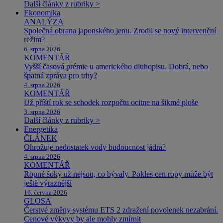
Další články z rubriky >
Ekonomika
ANALÝZA
Společná obrana japonského jenu. Zrodil se nový intervenční
režim?
6. srpna 2026
KOMENTÁŘ
Vyšší časová prémie u amerického dluhopisu. Dobrá, nebo
špatná zpráva pro trhy?
4. srpna 2026
KOMENTÁŘ
Už příští rok se schodek rozpočtu ocitne na šikmé ploše
3. srpna 2026
Další články z rubriky >
Energetika
ČLÁNEK
Ohrožuje nedostatek vody budoucnost jádra?
4. srpna 2026
KOMENTÁŘ
Ropné šoky už nejsou, co bývaly. Pokles cen ropy může být
ještě výraznější
16. června 2026
GLOSA
Čerstvé změny systému ETS 2 zdražení povolenek nezabrání.
Cenové výkyvy by ale mohly zmírnit