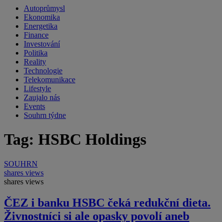
Autoprůmysl
Ekonomika
Energetika
Finance
Investování
Politika
Reality
Technologie
Telekomunikace
Lifestyle
Zaujalo nás
Events
Souhrn týdne
Tag: HSBC Holdings
SOUHRN
shares
views
shares
views
ČEZ i banku HSBC čeká redukční dieta.
Živnostníci si ale opasky povolí aneb