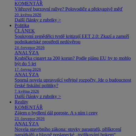
KOMENTÁŘ
Vítězové burzovní rallye? Polovodiče a překvapivě měď
20. května 2026
Další články z rubriky >
Politika
ČLÁNEK
Soukromí zemědělci tvrdě kritizují EET 2.0: Zkazí a zamoří
podnikatelské prostředí nedůvěrou
24. července 2026
ANALÝZA
Krabička cigaret za 200 korun? Podle plánu EU by to mohlo
být do 5 let
17. června 2026
ANALÝZA
Sporná novela upravující veřejné rozpočty. Jde o budoucnost
české fiskální politiky?
7. května 2026
Další články z rubriky >
Reality
KOMENTÁŘ
Zájem o bydlení dál poroste. A s ním i ceny
23. července 2026
ANALÝZA
Novela stavebního zákona: stovky paragrafů, přiškrcení
památkářů a hlavně poslanecké „pytlíkování bokem“