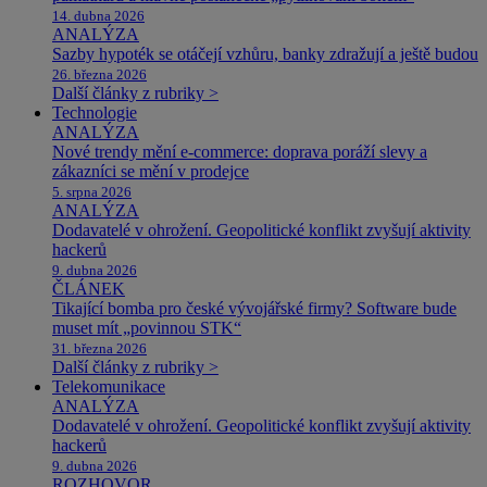
14. dubna 2026
ANALÝZA
Sazby hypoték se otáčejí vzhůru, banky zdražují a ještě budou
26. března 2026
Další články z rubriky >
Technologie
ANALÝZA
Nové trendy mění e-commerce: doprava poráží slevy a
zákazníci se mění v prodejce
5. srpna 2026
ANALÝZA
Dodavatelé v ohrožení. Geopolitické konflikt zvyšují aktivity
hackerů
9. dubna 2026
ČLÁNEK
Tikající bomba pro české vývojářské firmy? Software bude
muset mít „povinnou STK“
31. března 2026
Další články z rubriky >
Telekomunikace
ANALÝZA
Dodavatelé v ohrožení. Geopolitické konflikt zvyšují aktivity
hackerů
9. dubna 2026
ROZHOVOR