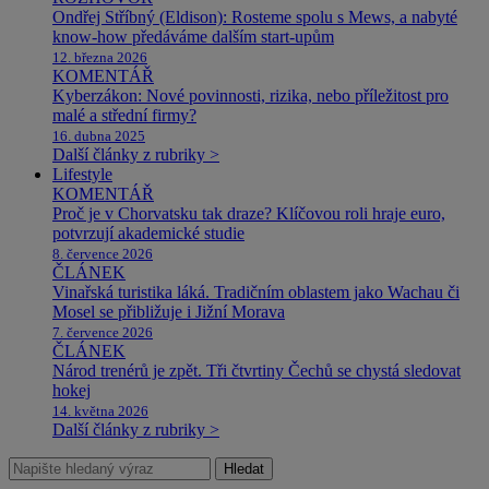
Ondřej Stříbný (Eldison): Rosteme spolu s Mews, a nabyté
know-how předáváme dalším start-upům
12. března 2026
KOMENTÁŘ
Kyberzákon: Nové povinnosti, rizika, nebo příležitost pro
malé a střední firmy?
16. dubna 2025
Další články z rubriky >
Lifestyle
KOMENTÁŘ
Proč je v Chorvatsku tak draze? Klíčovou roli hraje euro,
potvrzují akademické studie
8. července 2026
ČLÁNEK
Vinařská turistika láká. Tradičním oblastem jako Wachau či
Mosel se přibližuje i Jižní Morava
7. července 2026
ČLÁNEK
Národ trenérů je zpět. Tři čtvrtiny Čechů se chystá sledovat
hokej
14. května 2026
Další články z rubriky >
Hledat