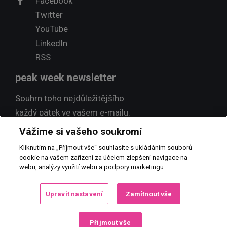
Facebook
Twitter
YouTube
LinkedIn
RSS
peak week newsletter
Souhrn toho nejdůležitějšího
každý pátek ve vašem e-mailu.
Vážíme si vašeho soukromí
Přihlásit odběr
Kliknutím na „Příjmout vše“ souhlasíte s ukládáním souborů
cookie na vašem zařízení za účelem zlepšení navigace na
webu, analýzy využití webu a podpory marketingu.
© 2017 PEAK NEWS MEDIA, s.r.o.
Jakékoliv užití obsahu včetně
Upravit nastavení
Zamítnout vše
převzetí, šíření či dalšího zpřístupňování článků a fotografií je bez
písemného souhlasu PEAK NEWS MEDIA, s.r.o. zakázáno.
Příjmout vše