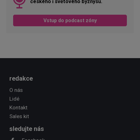
českého i světového byznysu.
Vstup do podcast zóny
redakce
O nás
Lidé
Kontakt
Sales kit
sledujte nás