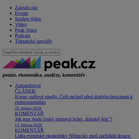
Zaujalo nás
Events
Souhrn týdne
Video
Peak Voice
Podcast
Tématické speciály
peníze, ekonomika, analýzy, komentáře
Autoprůmysl
ČLÁNEK
Konec naftové modly. Češi prchají před drahým benzinem k
elektromobilům
22. dubna 2026
KOMENTÁŘ
Jak moc bude český průmysl bolet „íránský šok“?
13. března 2026
KOMENTÁŘ
Lídra evropské ekonomiky Německo mají zachránit dotace.