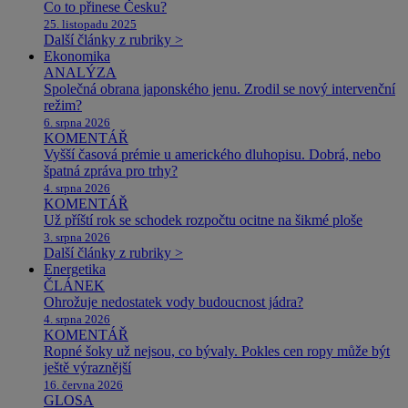
Co to přinese Česku?
25. listopadu 2025
Další články z rubriky >
Ekonomika
ANALÝZA
Společná obrana japonského jenu. Zrodil se nový intervenční
režim?
6. srpna 2026
KOMENTÁŘ
Vyšší časová prémie u amerického dluhopisu. Dobrá, nebo
špatná zpráva pro trhy?
4. srpna 2026
KOMENTÁŘ
Už příští rok se schodek rozpočtu ocitne na šikmé ploše
3. srpna 2026
Další články z rubriky >
Energetika
ČLÁNEK
Ohrožuje nedostatek vody budoucnost jádra?
4. srpna 2026
KOMENTÁŘ
Ropné šoky už nejsou, co bývaly. Pokles cen ropy může být
ještě výraznější
16. června 2026
GLOSA