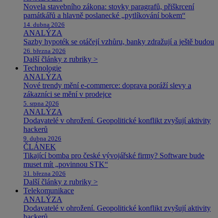
Novela stavebního zákona: stovky paragrafů, přiškrcení
památkářů a hlavně poslanecké „pytlíkování bokem“
14. dubna 2026
ANALÝZA
Sazby hypoték se otáčejí vzhůru, banky zdražují a ještě budou
26. března 2026
Další články z rubriky >
Technologie
ANALÝZA
Nové trendy mění e-commerce: doprava poráží slevy a
zákazníci se mění v prodejce
5. srpna 2026
ANALÝZA
Dodavatelé v ohrožení. Geopolitické konflikt zvyšují aktivity
hackerů
9. dubna 2026
ČLÁNEK
Tikající bomba pro české vývojářské firmy? Software bude
muset mít „povinnou STK“
31. března 2026
Další články z rubriky >
Telekomunikace
ANALÝZA
Dodavatelé v ohrožení. Geopolitické konflikt zvyšují aktivity
hackerů