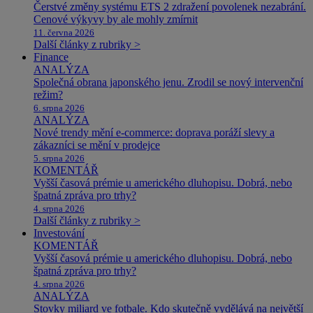
Čerstvé změny systému ETS 2 zdražení povolenek nezabrání.
Cenové výkyvy by ale mohly zmírnit
11. června 2026
Další články z rubriky >
Finance
ANALÝZA
Společná obrana japonského jenu. Zrodil se nový intervenční
režim?
6. srpna 2026
ANALÝZA
Nové trendy mění e-commerce: doprava poráží slevy a
zákazníci se mění v prodejce
5. srpna 2026
KOMENTÁŘ
Vyšší časová prémie u amerického dluhopisu. Dobrá, nebo
špatná zpráva pro trhy?
4. srpna 2026
Další články z rubriky >
Investování
KOMENTÁŘ
Vyšší časová prémie u amerického dluhopisu. Dobrá, nebo
špatná zpráva pro trhy?
4. srpna 2026
ANALÝZA
Stovky miliard ve fotbale. Kdo skutečně vydělává na největší