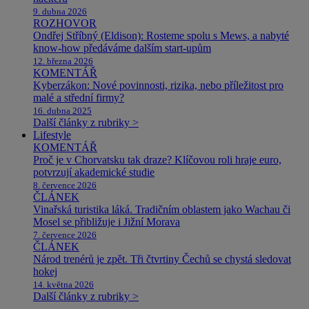
9. dubna 2026
ROZHOVOR
Ondřej Stříbný (Eldison): Rosteme spolu s Mews, a nabyté
know-how předáváme dalším start-upům
12. března 2026
KOMENTÁŘ
Kyberzákon: Nové povinnosti, rizika, nebo příležitost pro
malé a střední firmy?
16. dubna 2025
Další články z rubriky >
Lifestyle
KOMENTÁŘ
Proč je v Chorvatsku tak draze? Klíčovou roli hraje euro,
potvrzují akademické studie
8. července 2026
ČLÁNEK
Vinařská turistika láká. Tradičním oblastem jako Wachau či
Mosel se přibližuje i Jižní Morava
7. července 2026
ČLÁNEK
Národ trenérů je zpět. Tři čtvrtiny Čechů se chystá sledovat
hokej
14. května 2026
Další články z rubriky >