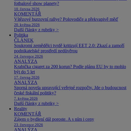
fotbalové show planety?
10. června 2026
KOMENTÁŘ
Vítězové burzovní rallye? Polovodiče a překvapivě měď
20. května 2026
Další články z rubriky >
Politika
ČLÁNEK
Soukromí zemědělci tvrdě kritizují EET 2.0: Zkazí a zamoří
podnikatelské prostředí nedůvěrou
24. července 2026
ANALÝZA
Krabička cigaret za 200 korun? Podle plánu EU by to mohlo
být do 5 let
17. června 2026
ANALÝZA
Sporná novela upravující veřejné rozpočty. Jde o budoucnost
české fiskální politiky?
7. května 2026
Další články z rubriky >
Reality
KOMENTÁŘ
Zájem o bydlení dál poroste. A s ním i ceny
23. července 2026
ANALÝZA