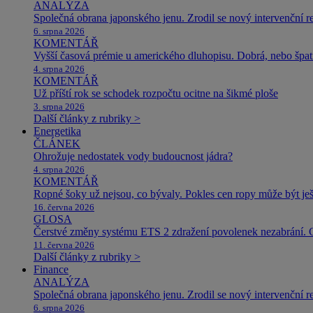
ANALÝZA
Společná obrana japonského jenu. Zrodil se nový intervenční r
6. srpna 2026
KOMENTÁŘ
Vyšší časová prémie u amerického dluhopisu. Dobrá, nebo špat
4. srpna 2026
KOMENTÁŘ
Už příští rok se schodek rozpočtu ocitne na šikmé ploše
3. srpna 2026
Další články z rubriky >
Energetika
ČLÁNEK
Ohrožuje nedostatek vody budoucnost jádra?
4. srpna 2026
KOMENTÁŘ
Ropné šoky už nejsou, co bývaly. Pokles cen ropy může být ješ
16. června 2026
GLOSA
Čerstvé změny systému ETS 2 zdražení povolenek nezabrání. 
11. června 2026
Další články z rubriky >
Finance
ANALÝZA
Společná obrana japonského jenu. Zrodil se nový intervenční r
6. srpna 2026