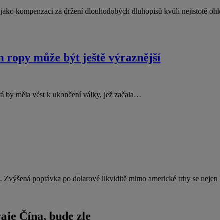
jí jako kompenzaci za držení dlouhodobých dluhopisů kvůli nejistotě 
n ropy může být ještě výraznější
rá by měla vést k ukončení války, jež začala…
. Zvýšená poptávka po dolarové likviditě mimo americké trhy se neje
aje Čína, bude zle