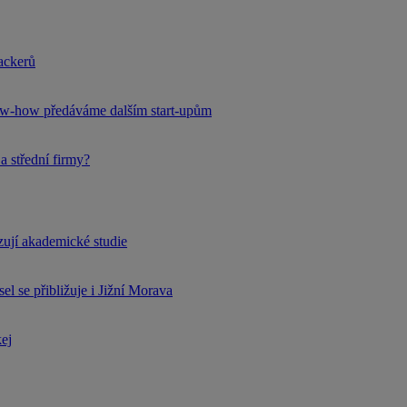
hackerů
now-how předáváme dalším start-upům
a střední firmy?
rzují akademické studie
l se přibližuje i Jižní Morava
kej