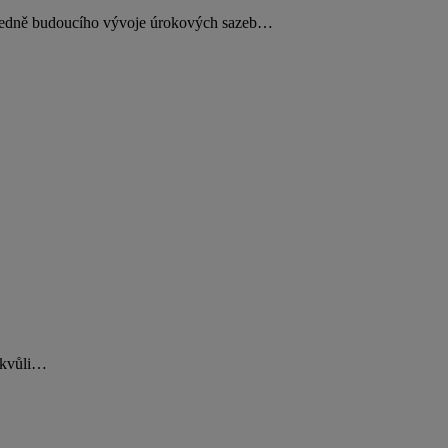
ohledně budoucího vývoje úrokových sazeb…
n kvůli…