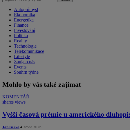
Autoprůmysl
Ekonomika
Energetika
Finance
Investování
Politika
Reality
Technologie
Telekomunikace
Lifestyle
Zaujalo nás
Events
Souhrn týdne
Mohlo by vás také zajímat
KOMENTÁŘ
shares
views
Vyšší časová prémie u amerického dluhopi
Jan Berka
4. srpna 2026