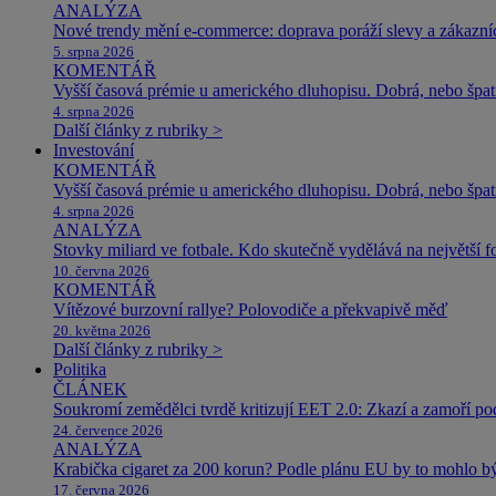
ANALÝZA
Nové trendy mění e-commerce: doprava poráží slevy a zákazníc
5. srpna 2026
KOMENTÁŘ
Vyšší časová prémie u amerického dluhopisu. Dobrá, nebo špat
4. srpna 2026
Další články z rubriky >
Investování
KOMENTÁŘ
Vyšší časová prémie u amerického dluhopisu. Dobrá, nebo špat
4. srpna 2026
ANALÝZA
Stovky miliard ve fotbale. Kdo skutečně vydělává na největší 
10. června 2026
KOMENTÁŘ
Vítězové burzovní rallye? Polovodiče a překvapivě měď
20. května 2026
Další články z rubriky >
Politika
ČLÁNEK
Soukromí zemědělci tvrdě kritizují EET 2.0: Zkazí a zamoří po
24. července 2026
ANALÝZA
Krabička cigaret za 200 korun? Podle plánu EU by to mohlo být
17. června 2026