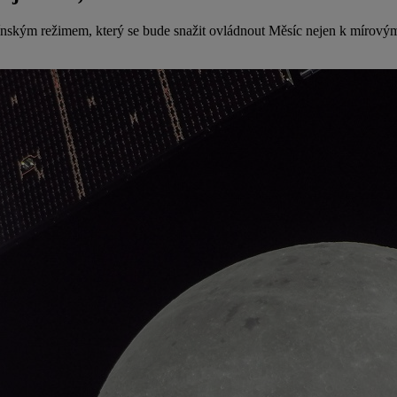
nským režimem, který se bude snažit ovládnout Měsíc nejen k mírovým