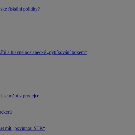
ké fiskální politiky?
kářů a hlavně poslanecké „pytlíkování bokem“
i se mění v prodejce
hackerů
uset mít „povinnou STK“