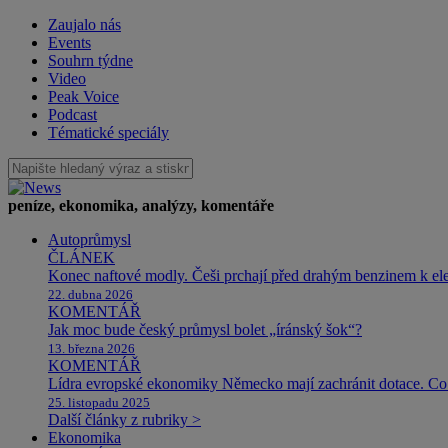
Zaujalo nás
Events
Souhrn týdne
Video
Peak Voice
Podcast
Tématické speciály
peníze, ekonomika, analýzy, komentáře
Autoprůmysl
ČLÁNEK
Konec naftové modly. Češi prchají před drahým benzinem k e
22. dubna 2026
KOMENTÁŘ
Jak moc bude český průmysl bolet „íránský šok“?
13. března 2026
KOMENTÁŘ
Lídra evropské ekonomiky Německo mají zachránit dotace. Co 
25. listopadu 2025
Další články z rubriky >
Ekonomika