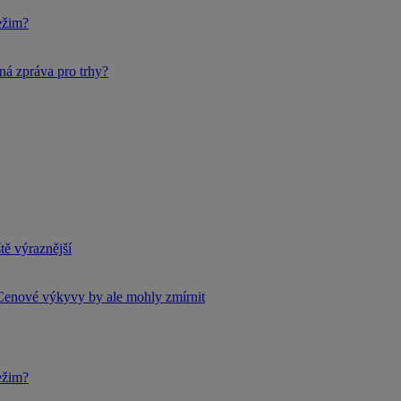
ežim?
ná zpráva pro trhy?
tě výraznější
Cenové výkyvy by ale mohly zmírnit
ežim?