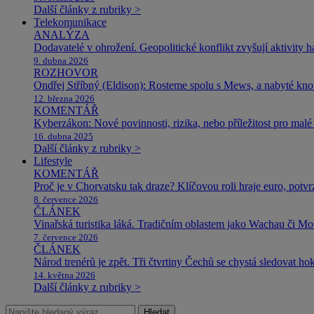
Další články z rubriky >
Telekomunikace
ANALÝZA
Dodavatelé v ohrožení. Geopolitické konflikt zvyšují aktivity 
9. dubna 2026
ROZHOVOR
Ondřej Stříbný (Eldison): Rosteme spolu s Mews, a nabyté k
12. března 2026
KOMENTÁŘ
Kyberzákon: Nové povinnosti, rizika, nebo příležitost pro malé 
16. dubna 2025
Další články z rubriky >
Lifestyle
KOMENTÁŘ
Proč je v Chorvatsku tak draze? Klíčovou roli hraje euro, potv
8. července 2026
ČLÁNEK
Vinařská turistika láká. Tradičním oblastem jako Wachau či Mose
7. července 2026
ČLÁNEK
Národ trenérů je zpět. Tři čtvrtiny Čechů se chystá sledovat ho
14. května 2026
Další články z rubriky >
Hledat