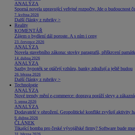
ANALÝZA
Sporná novela upravující veřejné rozpočty. Jde o budoucnost čes
7. května 2026
Další články z rubriky >
Reality
KOMENTÁŘ
Zájem o bydlení dál poroste. A s ním i ceny
23. července 2026
ANALÝZA
Novela stavebního zákona: stovky paragrafů, přiškrcení památ
14. dubna 2026
ANALÝZA
Sazby hypoték se otáčejí vzhůru, banky zdražují a ještě budou
26. března 2026
Další články z rubriky >
Technologie
ANALÝZA
Nové trendy mění e-commerce: doprava poráží slevy a zákazníc
5. srpna 2026
ANALÝZA
Dodavatelé v ohrožení. Geopolitické konflikt zvyšují aktivity 
9. dubna 2026
ČLÁNEK
Tikající bomba pro české vývojářské firmy? Software bude m
31. března 2026