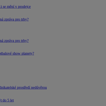
i se mění v prodejce
ná zpráva pro trhy?
ná zpráva pro trhy?
fotbalové show planety?
dnikatelské prostředí nedůvěrou
 do 5 let