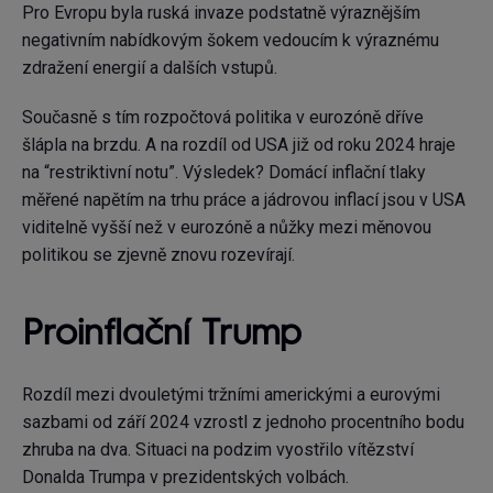
Pro Evropu byla ruská invaze podstatně výraznějším
negativním nabídkovým šokem vedoucím k výraznému
zdražení energií a dalších vstupů.
Současně s tím rozpočtová politika v eurozóně dříve
šlápla na brzdu. A na rozdíl od USA již od roku 2024 hraje
na “restriktivní notu”. Výsledek? Domácí inflační tlaky
měřené napětím na trhu práce a jádrovou inflací jsou v USA
viditelně vyšší než v eurozóně a nůžky mezi měnovou
politikou se zjevně znovu rozevírají.
Proinflační Trump
Rozdíl mezi dvouletými tržními americkými a eurovými
sazbami od září 2024 vzrostl z jednoho procentního bodu
zhruba na dva. Situaci na podzim vyostřilo vítězství
Donalda Trumpa v prezidentských volbách.