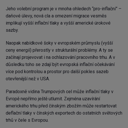
Jeho volební program je v mnoha ohledech “pro-inflační” –
daňové úlevy, nová
cla
a omezení migrace vesměs
implikují vyšší inflační tlaky a vyšší americké úrokové
sazby.
Naopak nabídkové šoky v evropském průmyslu (vyšší
ceny energií) přerostly v strukturální problémy. A ty se
začínají projevovat i na ochlazování pracovního trhu. A v
důsledku toho se zdají být evropská inflační očekávání
více pod kontrolou a prostor pro další pokles sazeb
otevřenější než v USA.
Paradoxně vidina Trumpových cel může inflační tlaky v
Evropě nepřímo ještě utlumit. Zejména uzavírání
amerického trhu před čínským zbožím může restartovat
deflační tlaky v čínských exportech do ostatních světových
trhů v čele s Evropou.