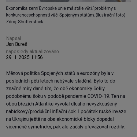
Ekonomika zemí Evropské unie má stále větší problémy s
konkurenceschopností vůči Spojeným státům. (Ilustrační foto)
Zdroj: Shutterstock
Napsal
Jan Bureš
naposledy aktualizováno
29. 1. 2025 11:56
Měnová politika Spojených států a eurozóny byla v
posledních pěti letech nebývale sladěná. Bylo to do
značné míry dané tím, že obě ekonomiky čelily
podobnému šoku v podobě pandemie COVID-19. Ten na
obou březích Atlantiku vyvolal dlouho nevyzkoušený
nabídkový/produkční inflační šok. I počátek ruské invaze
na Ukrajinu ještě na oba ekonomické bloky dopadal
víceméně symetricky, pak ale začaly převažovat rozdíly.