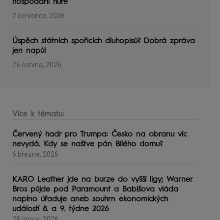
hospodařil hůře
2 července, 2026
Úspěch státních spořicích dluhopisů? Dobrá zpráva
jen napůl
26 června, 2026
Více k tématu:
Červený hadr pro Trumpa: Česko na obranu víc
nevydá. Kdy se naštve pán Bílého domu?
6 března, 2026
KARO Leather jde na burze do vyšší ligy; Warner
Bros půjde pod Paramount a Babišova vláda
naplno úřaduje aneb souhrn ekonomických
událostí 8. a 9. týdne 2026
28 února, 2026