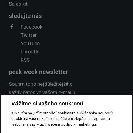
Sales kit
sledujte nás
Facebook
Twitter
YouTube
LinkedIn
RSS
peak week newsletter
Souhrn toho nejdůležitějšího
každý pátek ve vašem e-mailu.
Vážíme si vašeho soukromí
Přihlásit odběr
Kliknutím na „Příjmout vše“ souhlasíte s ukládáním souborů
cookie na vašem zařízení za účelem zlepšení navigace na
webu, analýzy využití webu a podpory marketingu.