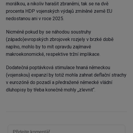
morálkou, a nikoliv harašit zbraněmi, tak se na dvě
procenta HDP vojenských výdajů zmíněné země EU
nedostanou ani v roce 2025.
Nicméně pokud by se náhodou soustruhy
(západo)evropských zbrojovek rozjely v brzké době
naplno, mohlo by to mít opravdu zajímavé
makroekonomické, respektive tržní implikace.
Dodatečná poptávková stimulace hnaná německou
(vojenskou) expanzí by totiž mohla zahnat deflační strachy
v eurozóně do pozadí a předražené německé vládní
dluhopisy by třeba konečně mohly „zlevnit“.