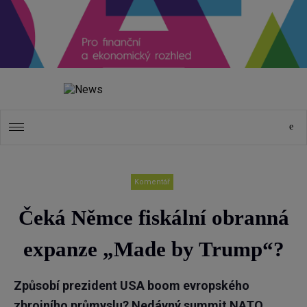
Komentář
Čeká Němce fiskální obranná
expanze „Made by Trump“?
Způsobí prezident USA boom evropského
zbrojního průmyslu? Nedávný summit NATO