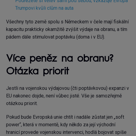
Podřežete si větev sami pod sebou, vzkazuje Evropa
Trumpovi kvůli clům na auta
Všechny tyto země spolu s Německem v čele mají fiskální
kapacitu prakticky okamžitě zvýšit výdaje na obranu, a tím
pádem dále stimulovat poptávku (doma i v EU).
Více peněz na obranu?
Otázka priorit
Jestli na vojenskou výdajovou (čti poptávkovou) expanzi v
EU nakonec dojde, není vůbec jisté. Vše je samozřejmě
otázkou priorit.
Pokud bude Evropská unie chtít i nadále zůstat jen „soft
power“, která v momentě, kdy někdo za její východní
hranicí provede vojenskou intervenci, hodlá bojovat spíše