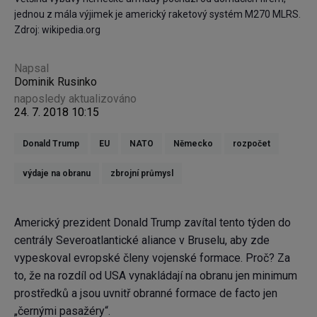
jednou z mála výjimek je americký raketový systém M270 MLRS.
Zdroj: wikipedia.org
Napsal
Dominik Rusinko
naposledy aktualizováno
24. 7. 2018 10:15
Donald Trump
EU
NATO
Německo
rozpočet
výdaje na obranu
zbrojní průmysl
Americký prezident Donald Trump zavítal tento týden do
centrály Severoatlantické aliance v Bruselu, aby zde
vypeskoval evropské členy vojenské formace. Proč? Za
to, že na rozdíl od USA vynakládají na obranu jen minimum
prostředků a jsou uvnitř obranné formace de facto jen
„černými pasažéry“.