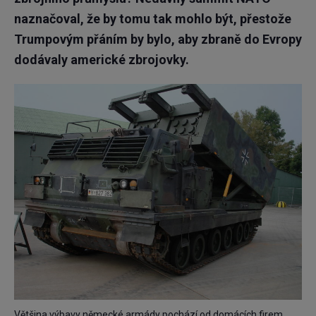
naznačoval, že by tomu tak mohlo být, přestože
Trumpovým přáním by bylo, aby zbraně do Evropy
dodávaly americké zbrojovky.
Většina výbavy německé armády pochází od domácích firem,