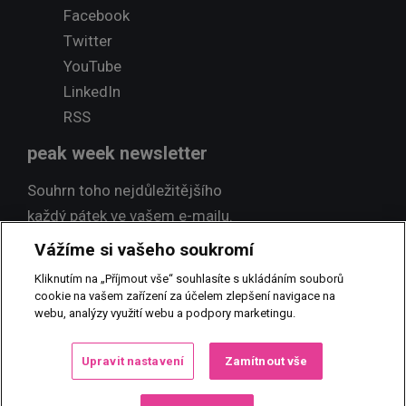
Facebook
Twitter
YouTube
LinkedIn
RSS
peak week newsletter
Souhrn toho nejdůležitějšího
každý pátek ve vašem e-mailu.
Vážíme si vašeho soukromí
Přihlásit odběr
Kliknutím na „Příjmout vše“ souhlasíte s ukládáním souborů
cookie na vašem zařízení za účelem zlepšení navigace na
webu, analýzy využití webu a podpory marketingu.
© 2017 PEAK NEWS MEDIA, s.r.o.
Jakékoliv užití obsahu včetně
Upravit nastavení
Zamítnout vše
převzetí, šíření či dalšího zpřístupňování článků a fotografií je bez
písemného souhlasu PEAK NEWS MEDIA, s.r.o. zakázáno.