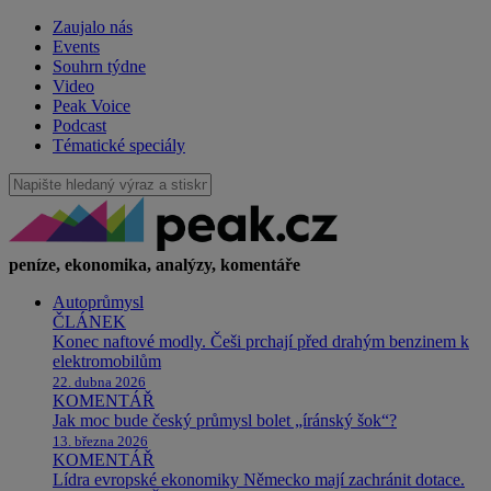
Zaujalo nás
Events
Souhrn týdne
Video
Peak Voice
Podcast
Tématické speciály
peníze, ekonomika, analýzy, komentáře
Autoprůmysl
ČLÁNEK
Konec naftové modly. Češi prchají před drahým benzinem k
elektromobilům
22. dubna 2026
KOMENTÁŘ
Jak moc bude český průmysl bolet „íránský šok“?
13. března 2026
KOMENTÁŘ
Lídra evropské ekonomiky Německo mají zachránit dotace.