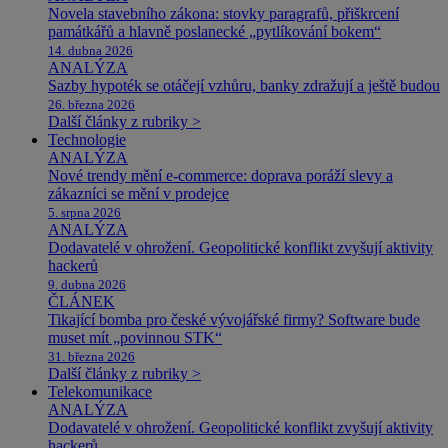
Novela stavebního zákona: stovky paragrafů, přiškrcení
památkářů a hlavně poslanecké „pytlíkování bokem“
14. dubna 2026
ANALÝZA
Sazby hypoték se otáčejí vzhůru, banky zdražují a ještě budou
26. března 2026
Další články z rubriky >
Technologie
ANALÝZA
Nové trendy mění e-commerce: doprava poráží slevy a
zákazníci se mění v prodejce
5. srpna 2026
ANALÝZA
Dodavatelé v ohrožení. Geopolitické konflikt zvyšují aktivity
hackerů
9. dubna 2026
ČLÁNEK
Tikající bomba pro české vývojářské firmy? Software bude
muset mít „povinnou STK“
31. března 2026
Další články z rubriky >
Telekomunikace
ANALÝZA
Dodavatelé v ohrožení. Geopolitické konflikt zvyšují aktivity
hackerů