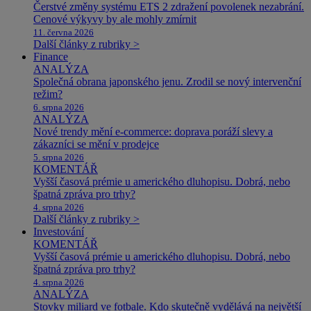
Čerstvé změny systému ETS 2 zdražení povolenek nezabrání.
Cenové výkyvy by ale mohly zmírnit
11. června 2026
Další články z rubriky >
Finance
ANALÝZA
Společná obrana japonského jenu. Zrodil se nový intervenční
režim?
6. srpna 2026
ANALÝZA
Nové trendy mění e-commerce: doprava poráží slevy a
zákazníci se mění v prodejce
5. srpna 2026
KOMENTÁŘ
Vyšší časová prémie u amerického dluhopisu. Dobrá, nebo
špatná zpráva pro trhy?
4. srpna 2026
Další články z rubriky >
Investování
KOMENTÁŘ
Vyšší časová prémie u amerického dluhopisu. Dobrá, nebo
špatná zpráva pro trhy?
4. srpna 2026
ANALÝZA
Stovky miliard ve fotbale. Kdo skutečně vydělává na největší