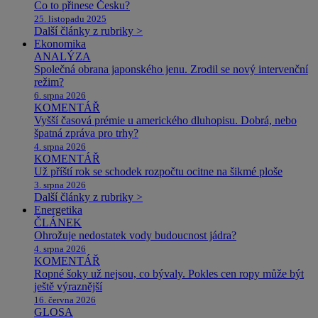
Co to přinese Česku?
25. listopadu 2025
Další články z rubriky >
Ekonomika
ANALÝZA
Společná obrana japonského jenu. Zrodil se nový intervenční
režim?
6. srpna 2026
KOMENTÁŘ
Vyšší časová prémie u amerického dluhopisu. Dobrá, nebo
špatná zpráva pro trhy?
4. srpna 2026
KOMENTÁŘ
Už příští rok se schodek rozpočtu ocitne na šikmé ploše
3. srpna 2026
Další články z rubriky >
Energetika
ČLÁNEK
Ohrožuje nedostatek vody budoucnost jádra?
4. srpna 2026
KOMENTÁŘ
Ropné šoky už nejsou, co bývaly. Pokles cen ropy může být
ještě výraznější
16. června 2026
GLOSA