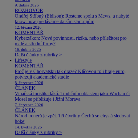
9. dubna 2026
ROZHOVOR
Ondřej Stříbný (Eldison): Rosteme spolu s Mews, a nabyté
know-how předáváme dalším start-upům
12. března 2026
KOMENTÁŘ
Kyberzákon: Nové povinnosti, rizika, nebo příležitost pro
malé a střední firmy?
16. dubna 2025
Další články z rubriky >
Lifestyle
KOMENTÁŘ
Proč je v Chorvatsku tak draze? Klíčovou roli hraje euro,
potvrzují akademické studie
8. července 2026
ČLÁNEK
Vinařská turistika láká. Tradičním oblastem jako Wachau či
Mosel se přibližuje i Jižní Morava
7. července 2026
ČLÁNEK
Národ trenérů je zpět. Tři čtvrtiny Čechů se chystá sledovat
hokej
14. května 2026
Další články z rubriky >