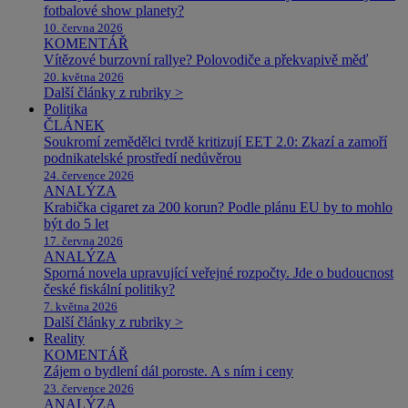
fotbalové show planety?
10. června 2026
KOMENTÁŘ
Vítězové burzovní rallye? Polovodiče a překvapivě měď
20. května 2026
Další články z rubriky >
Politika
ČLÁNEK
Soukromí zemědělci tvrdě kritizují EET 2.0: Zkazí a zamoří
podnikatelské prostředí nedůvěrou
24. července 2026
ANALÝZA
Krabička cigaret za 200 korun? Podle plánu EU by to mohlo
být do 5 let
17. června 2026
ANALÝZA
Sporná novela upravující veřejné rozpočty. Jde o budoucnost
české fiskální politiky?
7. května 2026
Další články z rubriky >
Reality
KOMENTÁŘ
Zájem o bydlení dál poroste. A s ním i ceny
23. července 2026
ANALÝZA